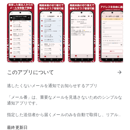
このアプリについて
arrow_forward
逃したくないメールを通知でお知らせするアプリ
「メール番」は、重要なメールを見逃さないためのシンプルな
通知アプリです。
指定した送信者から届くメールのみを自動で取得し、リアルタ
逃したくないメールを通知でお知らせするアプリ
イムでプッシュ通知を行います。不要なメールに邪魔されるこ
となく、本当に必要なメールだけを確実にチェックできます。
最終更新日