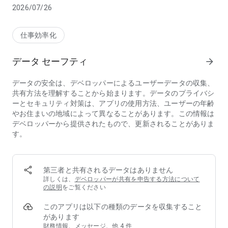
2026/07/26
未読既読を自由に切り替えられるので簡単なタスク管理として
も使用できます。
仕事効率化
通知一覧からワンタップでメールの詳細を確認でき、既読・未
読の切り替えや削除も簡単に行えます。
データ セーフティ
arrow_forward
・特定の送信者からのメールのみを通知
データの安全は、デベロッパーによるユーザーデータの収集、
・リアルタイムでプッシュ通知
共有方法を理解することから始まります。データのプライバシ
・通知一覧からメール詳細を確認
ーとセキュリティ対策は、アプリの使用方法、ユーザーの年齢
・既読／未読の管理機能
やお住まいの地域によって異なることがあります。この情報は
・メールの削除機能
デベロッパーから提供されたもので、更新されることがありま
す。
大切な連絡や見逃したくないメールを、確実に受け取りたい方
に最適なアプリです。
※本アプリはユーザーの許可のもとでメール情報にアクセスし
第三者と共有されるデータはありません
ます。
詳しくは、
デベロッパーが共有を申告する方法について
の説明
をご覧ください
このアプリは以下の種類のデータを収集すること
があります
財務情報、メッセージ、他 4 件