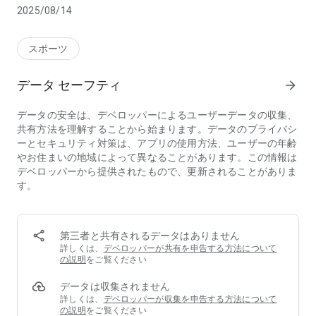
■楽しいイベント情報などもプッシュ通知からゲット！
2025/08/14
■その他、アプリ会員限定のキャンペーンなどもあります。
スポーツ
データ セーフティ
arrow_forward
データの安全は、デベロッパーによるユーザーデータの収集、
共有方法を理解することから始まります。データのプライバシ
ーとセキュリティ対策は、アプリの使用方法、ユーザーの年齢
やお住まいの地域によって異なることがあります。この情報は
デベロッパーから提供されたもので、更新されることがありま
す。
第三者と共有されるデータはありません
詳しくは、
デベロッパーが共有を申告する方法について
の説明
をご覧ください
データは収集されません
詳しくは、
デベロッパーが収集を申告する方法について
の説明
をご覧ください