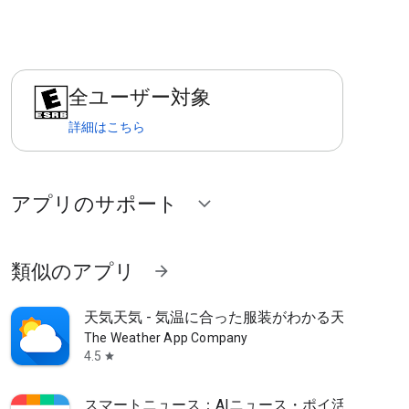
全ユーザー対象
詳細はこちら
アプリのサポート
expand_more
類似のアプリ
arrow_forward
天気天気 - 気温に合った服装がわかる天気予報ア
The Weather App Company
4.5
star
スマートニュース：AIニュース・ポイ活・クーポ