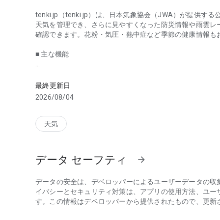
tenki.jp（tenki jp）は、日本気象協会（JWA）
天気を管理でき、さらに見やすくなった防災情報や雨雲レ
確認できます。花粉・気圧・熱中症など季節の健康情報も
■ 主な機能
日本気象協会公式の天気アプリ。地震・防災速報をリアル
【リアルタイム天気予報・雨雲レーダー】
・市町村ごとの1時間ごとの天気予報（てんきよほう）（施
最終更新日
・週間予報よりも長い10日間天気予報：天候・降水確率・
2026/08/04
・48時間先まで雨雲レーダーを確認。急な雨・ゲリラ豪雨
・雷レーダーで突然の落雷・雷雨を事前にキャッチ
・アメダスによる現在地の気温・降水量・風向・風速をリ
天気
・お役立ち生活指数をアイコンからワンタップで確認、最
【通年】洗濯・お出かけ・星空・傘・紫外線・体感温度
【夏季】汗かき・冷房・蚊ケアなど
データ セーフティ
arrow_forward
【冬季】水道凍結・うるおいなど
・天気リスト：登録した地点を一覧で表示できます。みた
データの安全は、デベロッパーによるユーザーデータの収
【地震・台風・防災情報】
イバシーとセキュリティ対策は、アプリの使用方法、ユー
・地震速報・津波情報・警報注意報をプッシュ通知で即時
す。この情報はデベロッパーから提供されたもので、更新
・全国の最新20件の地震情報を確認。震度情報をリアルタ