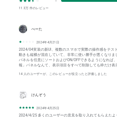
1
・山の天気・海の天気など、人気レジャースポットの天気
11.3万
件のレビュー
・世界の天気予報・実況天気・指数情報・レジャー天気な
==========================
tenki.jpの10のオススメポイント
ぺーた
==========================
1：市町村ごとの1時間ごとの天気予報（てんきよほう）（
2：週間予報よりも長い『10日間天気』
2024年4月21日
3：現在の気温、湿度・乾燥、風向・風速、降水量、気圧
2024/04実装の新UI、複数のスマホで実際の操作感をテ
4：雨雲レーダーが48時間先まで見られる
動きも縦横が混在していて、非常に使い勝手が悪くなりま
5：気象予報士による解説を毎日複数回更新中！
パネルを任意にソートおよびON/OFFできるようになれば
6：天気（てんき）や雨雲接近の通知機能
報」パネルなんて、表示項目をすべて削除しても枠だけ表
7：予報ウィジェット機能（アプリを起動せずに確認！）
8：警報注意報や地震速報・津波情報など、防災/災害情報
14
人のユーザーが、このレビューが役立ったと評価しました
9：洗濯・星空指数などの生活情報を、お好みに合わせて
10：月額260円で広告非表示もご利用可能
■ こんな方におすすめ
けんぞう
・毎日の天気予報をすばやく確認したい方
・地震・台風など防災情報を常に把握したい方
・ゲリラ豪雨・雷レーダーで急な天候変化に備えたい方
2024年4月25日
・花粉症や低気圧頭痛など、気象による体調変化が気にな
2024/4/25 多くのユーザーの意見を取り入れてもらえ