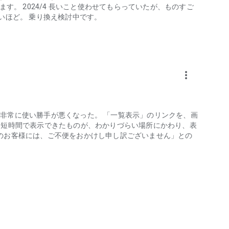
す。 2024/4 長いこと使わせてもらっていたが、ものすご
データを確認したい方
いほど。 乗り換え検討中です。
方
傘の忘れ物・突然の悪天候を防止
ず開始
more_vert
策可能
わり非常に使い勝手が悪くなった。 「一覧表示」のリンクを、画
は短時間で表示できたものが、わかりづらい場所にかわり、表
予報士が24時間体制で分析し、常に最新の気象情報をお届け
のお客様には、ご不便をおかけし申し訳ございません」との
速報・台風情報・ゲリラ豪雨・雷レーダー・服装指数・防災
す。tenki jp として、信頼の気象情報をいつでもどこで
日本国内に拠点を置く、予報業務の許可事業者であること」を
いただけます。
phone/privacy.html