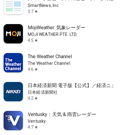
SmartNews, Inc.
3.7
star
MojiWeather: 気象レーダー
MOJI WEATHER PTE. LTD.
4.5
star
雪・洗濯・乾燥指数も確認できるウェザーアプリ
The Weather Channel
The Weather Channel
4.6
star
日本経済新聞 電子版【公式】／経済ニュースア
日本経済新聞社
4.2
star
Ventusky：天気 & 雨雲レーダー
Ventusky
4.7
star