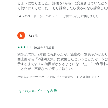
・服装指数や生活指数で毎朝の準備を効率化したい方
るようになりました。 評価を1から5に変更させていただきま
・tenki jpアプリで日本気象協会（JWA）の正確な気象
く使いにくくなった。 もし課金したら戻るのなら課金した
・登山・海水浴など屋外レジャーの天気をチェックしたい
14
人のユーザーが、このレビューが役立ったと評価しました
■ 得られるメリット
・雨雲・ゲリラ豪雨・雷レーダーをリアルタイム追跡 → 
・地震速報・震度情報をいち早く受信 → 防災行動を迷わ
・花粉・気圧情報で体調先読み → 不調な日も前日から対
kzy tk
・服装指数・乾燥・洗濯指数で毎朝の準備がスムーズに
・防災機能で自宅周辺の災害情報を一元管理
2026年7月29日
2026/7/29。2年前にもあったが、温度の一覧表示がか
■ tenki.jpとは
面上部から「2週間天気」に変更したということだが、前
日本気象協会（JWA）公式の天気予報アプリ。全国の気象
示するまで多くの時間がかかるようになった。「ご利用中
します。天気予報（てんきよほう）・雨雲レーダー・地震
ことだが、不便なので戻して欲しい。
速報まで、暮らしと防災を支える気象データプラットフォームで
も。
290
人のユーザーが、このレビューが役立ったと評価しました
*国内天気予報アプリとは、「天気予報アプリの提供元が
指します。東京商工リサーチ調べ（2023年1月）
すべてのレビューを表示
【関連アプリ】tenki.jp登山天気
【定額サービス】月額260円で広告非表示モードをご利用
【プライバシーポリシー】https://static.tenki.jp/inapp/app/i