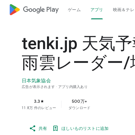
google_logo Play
ゲーム
アプリ
映画＆テレ
tenki.jp 天
雨雲レーダー/
日本気象協会
広告が表示されます
アプリ内購入あり
3.3
500万+
star
11.8万 件のレビュー
ダウンロード
共有
ほしいものリストに追加