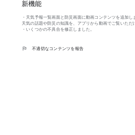
新機能
【利用規約】https://static.tenki.jp/inapp/app/iphone/rule
※「tenki.jp」は「てんきじぇーぴー」と読みます。
・天気予報一覧画面と防災画面に動画コンテンツを追加し
※一定の解像度以下の端末の場合、正常に画面が表示され
天気の話題や防災の知識を、アプリから動画でご覧いただ
・いくつかの不具合を修正しました。
flag
不適切なコンテンツを報告