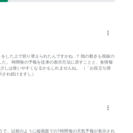
情報をわかりやすくお届け
ど豊富な情報もメニューから確認可能
more_vert
施設名でも検索OK）
、紫外線、花粉情報がわかる
ストをした上で切り替えられたんですかね…？ 指の動きも視線の
した。 時間毎の予報を従来の表示方法に戻すことと、各情報
、少しは使いやすくなるかもしれませんね。 （「お役立ち情
示され続けますし）
・防災速報の充実
カスタマイズ
more_vert
る方
たようで、以前のように縦画面での1時間毎の天気予報が表示され