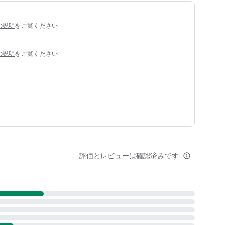
ら進路まで随時アップデート
災危険度を事前確認
の説明
をご覧ください
情報、飛散予測マップも確認可能
の説明
をご覧ください
認に
生活指数をカスタマイズ可能
・紅葉見ごろ情報・スキー積雪情報
知でお知らせ
気予報を通知
ト機能
評価とレビューは確認済みです
info_outline
花粉・紫外線など季節の話題を毎日複数回解説
天気図、気象衛星と雨雲レーダーを重ね合わせた画像を確認