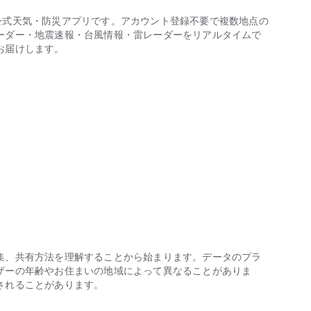
が提供する公式天気・防災アプリです。アカウント登録不要で複数地点の
ーダー・地震速報・台風情報・雷レーダーをリアルタイムで
お届けします。
タイムで確認。台風情報や気圧・低気圧の変化、花粉情報、熱中症、積
設名でも検索OK）
気温を6時間単位で確認
でも準備が間に合います
アルタイムで確認
大5つまでカスタマイズ可能
・洗車・睡眠
い情報（時間ごと・週間予報など）をカスタマイズできます
集、共有方法を理解することから始まります。データのプラ
ザーの年齢やお住まいの地域によって異なることがありま
お届け
されることがあります。
イムで把握