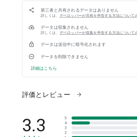
・台風進路情報をリアルタイムで更新。台風の発生予測か
・いのちを守る防災診断：自宅周辺のハザードマップで防
第三者と共有されるデータはありません
・防災画面で自宅付近の天気・雨雲・災害情報を一覧確認
詳しくは、
デベロッパーが共有を申告する方法について
【季節の健康対策情報】
データは収集されません
・花粉情報（スギ・ヒノキ）：今日の花粉情報と週間花粉
詳しくは、
デベロッパーが収集を申告する方法について
・気圧情報：低気圧による体調変化が気になる方の気圧確
・熱中症情報：地域ごとに熱中症警戒度を確認
データは送信中に暗号化されます
・服装指数・乾燥・洗濯・紫外線・黄砂・PM2.5などの
・季節情報：桜開花情報・梅雨入り・梅雨明け・台風情報
データを削除できません
【通知・ウィジェット機能】
詳細はこちら
・明日の気温が今日より5℃以上変わる場合、プッシュ通
・指定した時間帯（朝・昼・夕・晩）に知りたい場所の天
・アプリを起動せずにホーム画面で確認できるウィジェッ
評価とレビュー
arrow_forward
【読み物・天気図】
・日直予報士：日本気象協会の気象予報士が天気・防災・
・tenki.jpサプリ：天気と生活・季節に関するコラム
・天気概況：設定した地点の気象庁概況を掲載
3.3
5
・天気図・気象衛星：実況天気図・24/48/72時間予想
4
3
2
【レジャー天気】