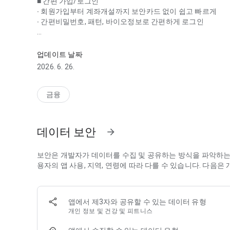
■ 간편 가입/로그인
∙ 회원가입부터 계좌개설까지 보안카드 없이 쉽고 빠르게
∙ 간편비밀번호, 패턴, 바이오정보로 간편하게 로그인
내 손 안에 쏙 들어오는 생활금융플랫폼
■ 맞춤 메인화면 설정
∙ 취향에 따라 원하는 테마의 메인화면 설정
업데이트 날짜
∙ 나에게 딱! 맞는 금융정보 알림 및 상품 자동 추천
2026. 6. 26.
∙ 자주 사용하는 서비스를 쉽고 빠르게!
■ 내 모든 계좌를 한번에 관리
금융
∙ 전북은행 계좌는 물론! 다른 은행 계좌까지 한 번에 조회하
∙ 자산현황 조회 및 관리 서비스 제공
데이터 보안
arrow_forward
■ 더 쉽고 편리한 이체
∙ 소액은 보안매체 인증없이 빠르게, 큰금액은 추가 인증으로
보안은 개발자가 데이터를 수집 및 공유하는 방식을 파악하는 
■ 다양한 생활서비스
용자의 앱 사용, 지역, 연령에 따라 다를 수 있습니다. 다음
∙ 핫플레이스, 맛집추천 등 다양한 생활 속 서비스를 한번에!
■ 내 정보, 내 설정을 볼 수 있는 ‘마이 페이지’
앱에서 제3자와 공유할 수 있는 데이터 유형
∙ 마이페이지를 통해 내 정보를 한눈에 확인
개인 정보 및 건강 및 피트니스
∙ 실물지갑은 그만! 나만의 지갑을 관리 해봐요.