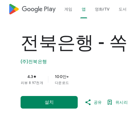
google_logo Play
게임
앱
영화/TV
도서
전북은행 - 
(주)전북은행
4.3
100만+
star
리뷰 8.97천개
다운로드
설치
공유
위시리