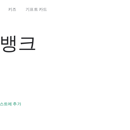
키즈
기프트 카드
쏙뱅크
스트에 추가