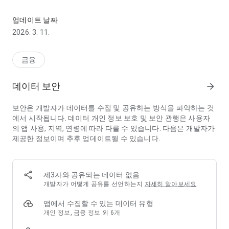
[공식 APP] 빚(채무) 문제, 신용회복위원회와 상담하세요!
2002년 설립된 신용회복위원회는 「서민의 금융생활 지원에 관
한 법률」에 의한 공적 특수법인으로 채무를 정상적으로 상환하
업데이트 날짜
기 어려운 분들께 이자율 조정, 상환기간 연장, 채무 감면 등을 지
2026. 3. 11.
원하고 있습니다
■ 신용회복위원회 채무조정 제도를 APP을 통해 신청할 수 있습
금융
니다.
- 연체 30일 이전인 경우 '연체전 채무조정(신속채무조정)'
데이터 보안
arrow_forward
- 연체 31일 ~ 89일인 경우 '이자율 채무조정(프리워크아웃)'
- 연체 90일 이상인 경우 '채무조정(개인워크아웃)'
보안은 개발자가 데이터를 수집 및 공유하는 방식을 파악하는 것
에서 시작됩니다. 데이터 개인 정보 보호 및 보안 관행은 사용자
※ 앱실행시 흰화면으로 보일경우 크롬 업데이트를 한후 재실행
의 앱 사용, 지역, 연령에 따라 다를 수 있습니다. 다음은 개발자가
하시기 바랍니다.
제공한 정보이며 추후 업데이트될 수 있습니다.
이후 동일 증상시 상담센터로 연락해주시기 바랍니다.
※ 신용회복위원회 상담센터 번호 1600-5500 (평일 09:00 ~
18:00)
제3자와 공유되는 데이터 없음
※ 신용회복위원회 상담은 무료입니다. (불법 법률브로커 주의)
개발자가 어떻게 공유를 선언하는지
자세히 알아보세요
.
※ 신용회복위원회는 「서민의 금융생활 지원에 관한 법률」에
의해 설립된 공적 특수법인입니다."
앱에서 수집할 수 있는 데이터 유형
개인 정보, 금융 정보 외 6개
2. 대출 이자 및 상환기간 안내