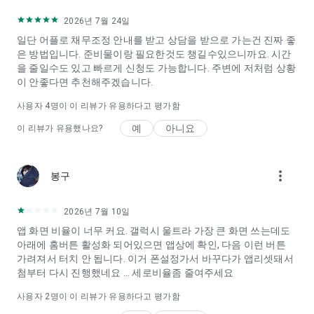
서를 보관하고, 보안 강화를 위한 OS 변조 여부 체크에 사용합니
2026년 7월 24일
다.
일단 어플로 채무조정 안내를 받고 상담을 받으로 가는건 진짜 좋
· 전화 : 전화 걸기 및 관리 권한으로 신용회복위원회 전화 연결 및
은 방법입니다. 준비물이랑 필요한것도 챙길수있으니까요. 시간
PUSH 환경설정을 위해 사용합니다.
을 줄일수도 있고 빠르게 신청도 가능합니다. 주변에 저처럼 상황
​· 카메라 : 사진 찍기 기능에 대한 접근권한으로, 신분증촬영 및 문
이 안좋다면 추천해주겠습니다.
서촬영 시에 사용합니다.
사용자
4
명이 이 리뷰가 유용하다고 평가함
■ 기존 설치된 앱을 사용하시는 경우에는 앱을 삭제 후 재설치 하
셔야 접근 권한 설정이 가능합니다.
예
아니요
이 리뷰가 유용했나요?
more_vert
봉구
2026년 7월 10일
앱 화면 비율이 너무 커요. 갤럭시 울트라 가장 큰 화면 쓰는데도
아래에 홈버튼 활성화 되어있으면 앱상에 확인, 다음 이런 버튼
가려져서 터치 안 됩니다. 이거 폰설정가서 바꾸다가 앱리셋돼서
첨부터 다시 진행했네요 ... 세로비율좀 줄여주세요
사용자
2
명이 이 리뷰가 유용하다고 평가함