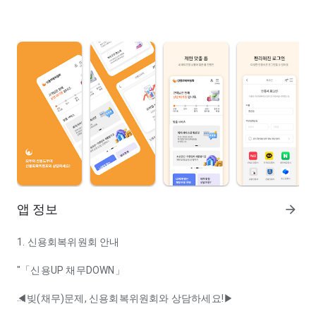
앱 정보
arrow_forward
1. 신용회복위원회 안내
"「신용UP 채무DOWN」
◀빚(채무)문제, 신용회복위원회와 상담하세요!▶