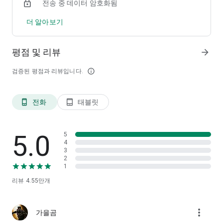
전송 중 데이터 암호화됨
※ 상환 기간 : 최단 6개월에서 최장 5년
더 알아보기
※ 이자 및 수수료 : 최대 연이율 4%, 별도의 수수료 없음
※ 총 대출 비용 : 대출비용 없음
평점 및 리뷰
arrow_forward
3. 보안관련 안내(접근권한 등)
검증된 평점과 리뷰입니다.
info_outline
※ 이용안내 ※
．루팅 등 운영체제가 변조된 단말기에서는 서비스 이용이 불가
합니다.
전화
태블릿
phone_android
tablet_android
．3G/LTE/5G 정액요금제에서 용량 초과시 데이터 요금이 부과
될 수 있습니다.
고객님의 안전한 자산보호를 위하여 주의 부탁드립니다.
．지원OS : 6.0 이상(최신 OS업그레이드 권장)
5.0
5
．대상 : 신용회복위원회 사이버 회원
4
3
2
앱에서 사용하는 접근 권한에 대하여 아래와 같이 안내 해드립니
1
다. 접근 권한은 필수적 접근 권한과 선택적 접근 권한으로 나누
리뷰
4.55만
개
어지며, 선택적 접근 권한의 경우 허용에 동의하지 않으셔도 앱
사용이 가능합니다.
more_vert
■ 선택적 접근 권한
가을곰
· 파일 및 미디어 : 기기 사진, 미디어, 파일 액세스 권한으로 인증