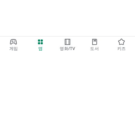
게임
앱
영화/TV
도서
키즈
Google Play
Play Pass
Play 포인트
기프트 카드