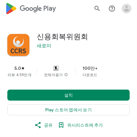
google_logo Play
search
help_outline
신용회복위원회
새로미
5.0
100만+
star
리뷰 4.59만개
전체이용가
info
다운로드
설치
Play 스토어 앱에서 보기
공유
위시리스트에 추가