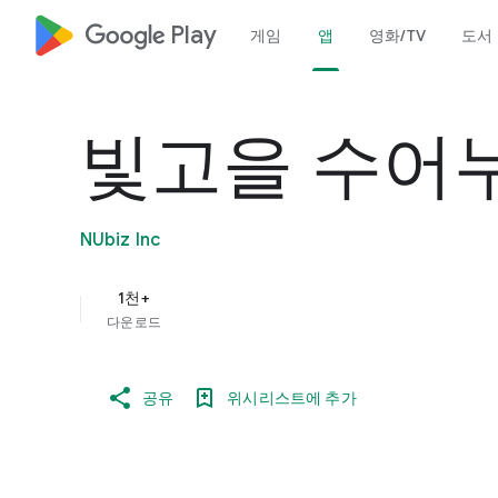
google_logo Play
게임
앱
영화/TV
도서
빛고을 수어
NUbiz Inc
1천+
다운로드
공유
위시리스트에 추가