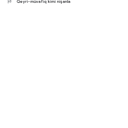
flag
Qeyri-müvafiq kimi nişanla