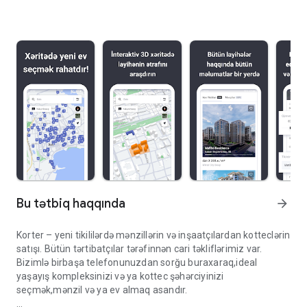
Bu tətbiq haqqında
arrow_forward
Korter – yeni tikililərdə mənzillərin və inşaatçılardan kotteclərin
satışı. Bütün tərtibatçılar tərəfinnən cari təkliflərimiz var.
Bizimlə birbaşa telefonunuzdan sorğu buraxaraq,ideal
yaşayış kompleksinizi və ya kottec şəhərciyinizi
seçmək,mənzil və ya ev almaq asandır.