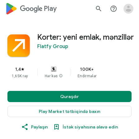
google_logo Play
search
help_outline
Korter: yeni emlak, mənzillər
Flatfy Group
1,4
100K+
star
1,65K rəy
Hər kəs
info
Endirmələr
Quraşdır
Play Market tətbiqində baxın
Paylaşın
İstək siyahısına əlavə edin