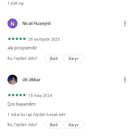
1,63K
rəy
more_vert
Nicat Huseynli
29 sentyabr 2025
əla proqramdır
Bəli
Xeyr
Bu, faydalı oldu?
more_vert
Əli Əkbər
15 may 2024
Çox bəyəndim
1 nəfər bu rəyi faydalı hesab edir
Bəli
Xeyr
Bu, faydalı oldu?