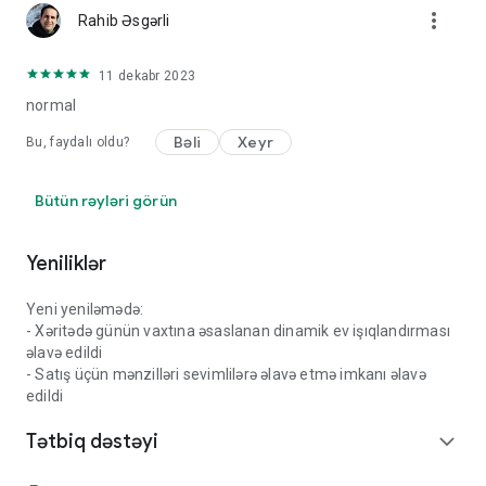
more_vert
Rahib Əsgərli
11 dekabr 2023
normal
Bəli
Xeyr
Bu, faydalı oldu?
Bütün rəyləri görün
Yeniliklər
Yeni yeniləmədə:
- Xəritədə günün vaxtına əsaslanan dinamik ev işıqlandırması
əlavə edildi
- Satış üçün mənzilləri sevimlilərə əlavə etmə imkanı əlavə
edildi
Tətbiq dəstəyi
expand_more