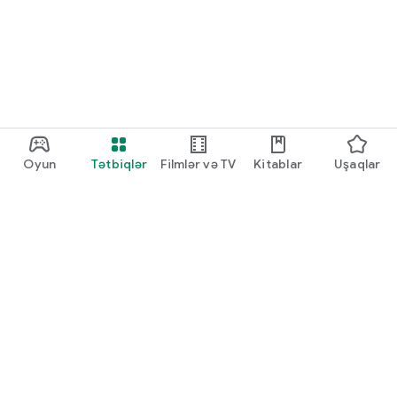
Oyun
Tətbiqlər
Filmlər və TV
Kitablar
Uşaqlar
Google Play
Play Pass
Play Points
Hədiyyə kartları