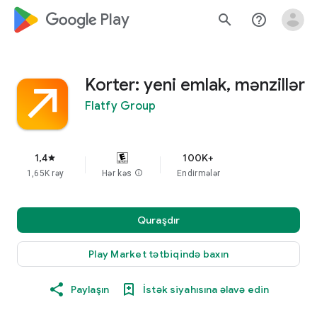
google_logo Play
search
help_outline
Korter: yeni emlak, mənzillər
Flatfy Group
1,4
100K+
star
1,65K rəy
Hər kəs
info
Endirmələr
Quraşdır
Play Market tətbiqində baxın
Paylaşın
İstək siyahısına əlavə edin