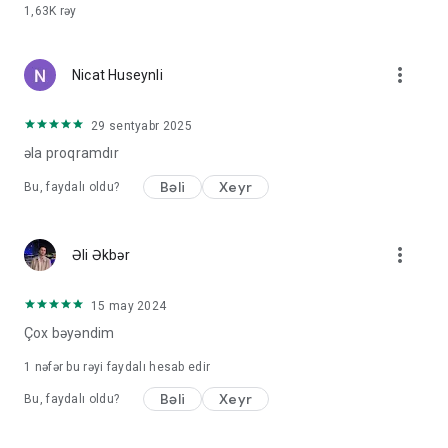
1,63K
rəy
more_vert
Nicat Huseynli
29 sentyabr 2025
əla proqramdır
Bəli
Xeyr
Bu, faydalı oldu?
more_vert
Əli Əkbər
15 may 2024
Çox bəyəndim
1 nəfər bu rəyi faydalı hesab edir
Bəli
Xeyr
Bu, faydalı oldu?