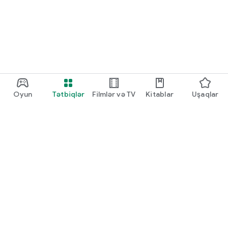
Oyun
Tətbiqlər
Filmlər və TV
Kitablar
Uşaqlar
Google Play
Play Pass
Play Points
Hədiyyə kartları