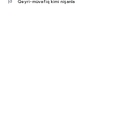
flag
Qeyri-müvafiq kimi nişanla