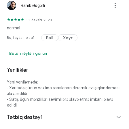
more_vert
Rahib Əsgərli
11 dekabr 2023
normal
Bəli
Xeyr
Bu, faydalı oldu?
Bütün rəyləri görün
Yeniliklər
Yeni yeniləmədə:
- Xəritədə günün vaxtına əsaslanan dinamik ev işıqlandırması
əlavə edildi
- Satış üçün mənzilləri sevimlilərə əlavə etmə imkanı əlavə
edildi
Tətbiq dəstəyi
expand_more