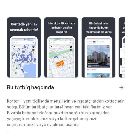
Bu tətbiq haqqında
arrow_forward
Korter – yeni tikililərdə mənzillərin və inşaatçılardan kotteclərin
satışı. Bütün tərtibatçılar tərəfinnən cari təkliflərimiz var.
Bizimlə birbaşa telefonunuzdan sorğu buraxaraq,ideal
yaşayış kompleksinizi və ya kottec şəhərciyinizi
seçmək,mənzil və ya ev almaq asandır.