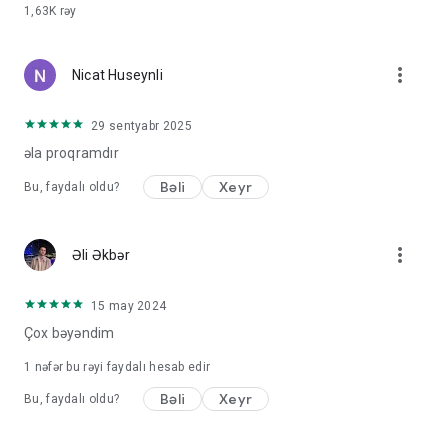
1,63K
rəy
more_vert
Nicat Huseynli
29 sentyabr 2025
əla proqramdır
Bəli
Xeyr
Bu, faydalı oldu?
more_vert
Əli Əkbər
15 may 2024
Çox bəyəndim
1 nəfər bu rəyi faydalı hesab edir
Bəli
Xeyr
Bu, faydalı oldu?