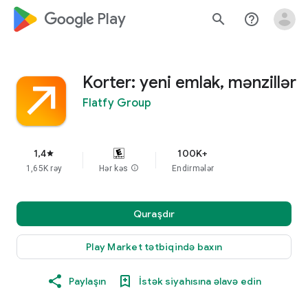
google_logo Play
search
help_outline
Korter: yeni emlak, mənzillər
Flatfy Group
1,4
100K+
star
1,65K rəy
Hər kəs
info
Endirmələr
Quraşdır
Play Market tətbiqində baxın
Paylaşın
İstək siyahısına əlavə edin