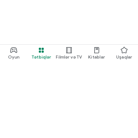
Oyun
Tətbiqlər
Filmlər və TV
Kitablar
Uşaqlar
Google Play
Play Pass
Play Points
Hədiyyə kartları