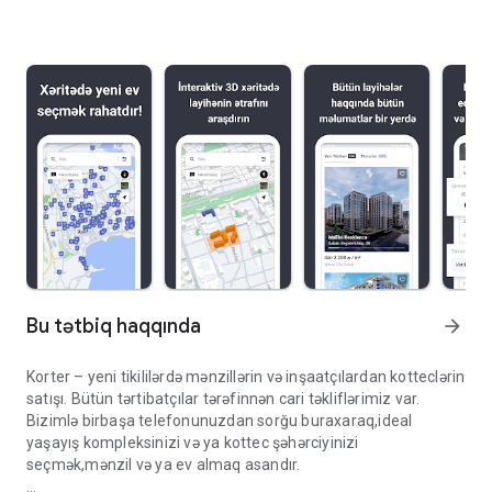
Bu tətbiq haqqında
arrow_forward
Korter – yeni tikililərdə mənzillərin və inşaatçılardan kotteclərin
satışı. Bütün tərtibatçılar tərəfinnən cari təkliflərimiz var.
Bizimlə birbaşa telefonunuzdan sorğu buraxaraq,ideal
yaşayış kompleksinizi və ya kottec şəhərciyinizi
seçmək,mənzil və ya ev almaq asandır.