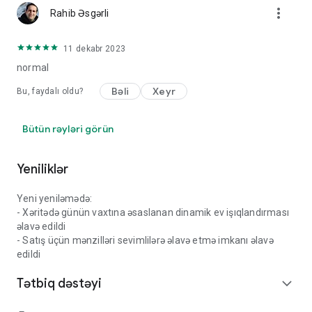
more_vert
Rahib Əsgərli
11 dekabr 2023
normal
Bəli
Xeyr
Bu, faydalı oldu?
Bütün rəyləri görün
Yeniliklər
Yeni yeniləmədə:
- Xəritədə günün vaxtına əsaslanan dinamik ev işıqlandırması
əlavə edildi
- Satış üçün mənzilləri sevimlilərə əlavə etmə imkanı əlavə
edildi
Tətbiq dəstəyi
expand_more