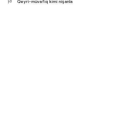
flag
Qeyri-müvafiq kimi nişanla