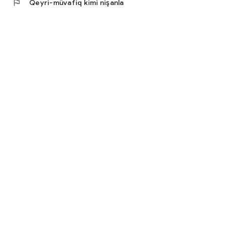
flag
Qeyri-müvafiq kimi nişanla