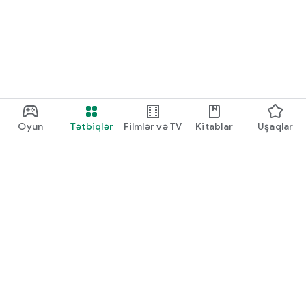
Oyun
Tətbiqlər
Filmlər və TV
Kitablar
Uşaqlar
Google Play
Play Pass
Play Points
Hədiyyə kartları