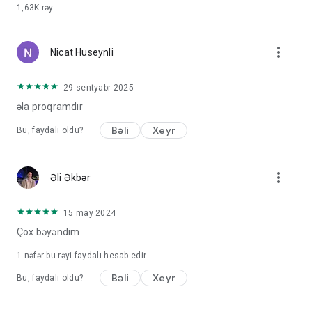
1,63K
rəy
more_vert
Nicat Huseynli
29 sentyabr 2025
əla proqramdır
Bəli
Xeyr
Bu, faydalı oldu?
more_vert
Əli Əkbər
15 may 2024
Çox bəyəndim
1 nəfər bu rəyi faydalı hesab edir
Bəli
Xeyr
Bu, faydalı oldu?