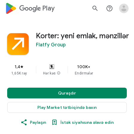
google_logo Play
search
help_outline
Korter: yeni emlak, mənzillər
Flatfy Group
1,4
100K+
star
1,65K rəy
Hər kəs
info
Endirmələr
Quraşdır
Play Market tətbiqində baxın
Paylaşın
İstək siyahısına əlavə edin