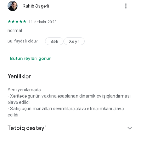
more_vert
Rahib Əsgərli
11 dekabr 2023
normal
Bəli
Xeyr
Bu, faydalı oldu?
Bütün rəyləri görün
Yeniliklər
Yeni yeniləmədə:
- Xəritədə günün vaxtına əsaslanan dinamik ev işıqlandırması
əlavə edildi
- Satış üçün mənzilləri sevimlilərə əlavə etmə imkanı əlavə
edildi
Tətbiq dəstəyi
expand_more