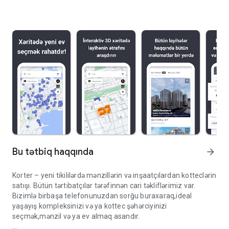
Bu tətbiq haqqında
arrow_forward
Korter – yeni tikililərdə mənzillərin və inşaatçılardan kotteclərin
satışı. Bütün tərtibatçılar tərəfinnən cari təkliflərimiz var.
Bizimlə birbaşa telefonunuzdan sorğu buraxaraq,ideal
yaşayış kompleksinizi və ya kottec şəhərciyinizi
seçmək,mənzil və ya ev almaq asandır.