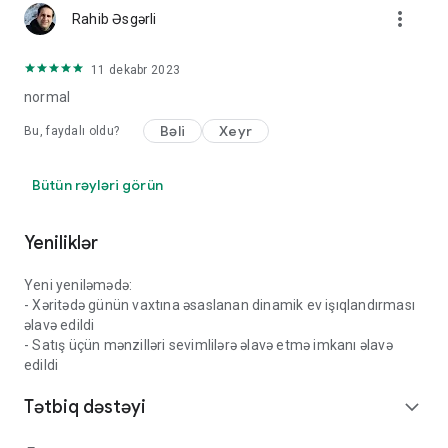
more_vert
Rahib Əsgərli
11 dekabr 2023
normal
Bəli
Xeyr
Bu, faydalı oldu?
Bütün rəyləri görün
Yeniliklər
Yeni yeniləmədə:
- Xəritədə günün vaxtına əsaslanan dinamik ev işıqlandırması
əlavə edildi
- Satış üçün mənzilləri sevimlilərə əlavə etmə imkanı əlavə
edildi
Tətbiq dəstəyi
expand_more