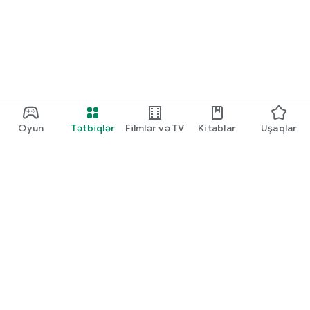
Oyun
Tətbiqlər
Filmlər və TV
Kitablar
Uşaqlar
Google Play
Play Pass
Play Points
Hədiyyə kartları