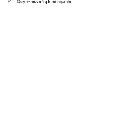
flag
Qeyri-müvafiq kimi nişanla