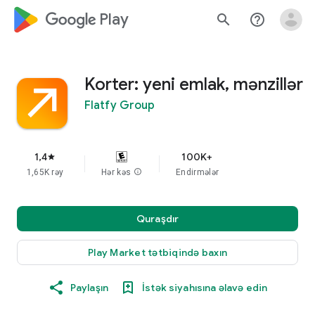
google_logo Play
search
help_outline
Korter: yeni emlak, mənzillər
Flatfy Group
1,4
100K+
star
1,65K rəy
Hər kəs
info
Endirmələr
Quraşdır
Play Market tətbiqində baxın
Paylaşın
İstək siyahısına əlavə edin