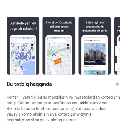
Bu tətbiq haqqında
arrow_forward
Korter – yeni tikililərdə mənzillərin və inşaatçılardan kotteclərin
satışı. Bütün tərtibatçılar tərəfinnən cari təkliflərimiz var.
Bizimlə birbaşa telefonunuzdan sorğu buraxaraq,ideal
yaşayış kompleksinizi və ya kottec şəhərciyinizi
seçmək,mənzil və ya ev almaq asandır.