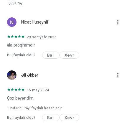
1,63K
rəy
more_vert
Nicat Huseynli
29 sentyabr 2025
əla proqramdır
Bəli
Xeyr
Bu, faydalı oldu?
more_vert
Əli Əkbər
15 may 2024
Çox bəyəndim
1 nəfər bu rəyi faydalı hesab edir
Bəli
Xeyr
Bu, faydalı oldu?