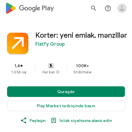
google_logo Play
search
help_outline
Korter: yeni emlak, mənzillər
Flatfy Group
1,4
100K+
star
1,65K rəy
Hər kəs
info
Endirmələr
Quraşdır
Play Market tətbiqində baxın
Paylaşın
İstək siyahısına əlavə edin