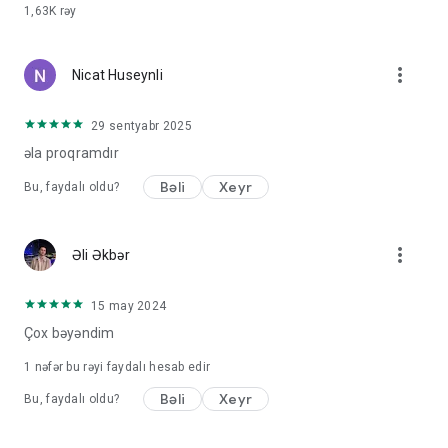
1,63K
rəy
more_vert
Nicat Huseynli
29 sentyabr 2025
əla proqramdır
Bəli
Xeyr
Bu, faydalı oldu?
more_vert
Əli Əkbər
15 may 2024
Çox bəyəndim
1 nəfər bu rəyi faydalı hesab edir
Bəli
Xeyr
Bu, faydalı oldu?