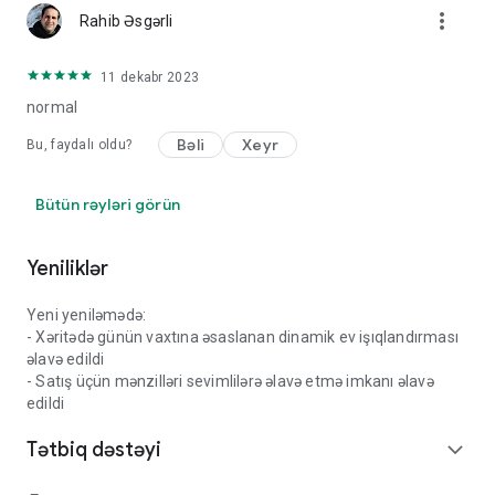
more_vert
Rahib Əsgərli
11 dekabr 2023
normal
Bəli
Xeyr
Bu, faydalı oldu?
Bütün rəyləri görün
Yeniliklər
Yeni yeniləmədə:
- Xəritədə günün vaxtına əsaslanan dinamik ev işıqlandırması
əlavə edildi
- Satış üçün mənzilləri sevimlilərə əlavə etmə imkanı əlavə
edildi
Tətbiq dəstəyi
expand_more