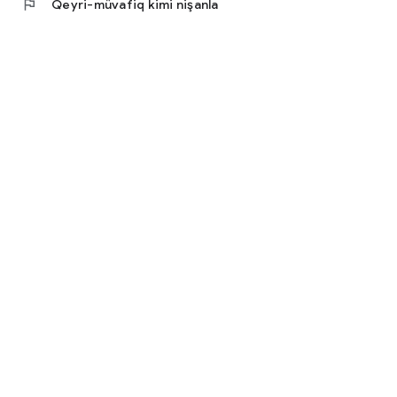
flag
Qeyri-müvafiq kimi nişanla