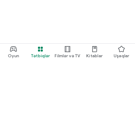
Oyun
Tətbiqlər
Filmlər və TV
Kitablar
Uşaqlar
Google Play
Play Pass
Play Points
Hədiyyə kartları