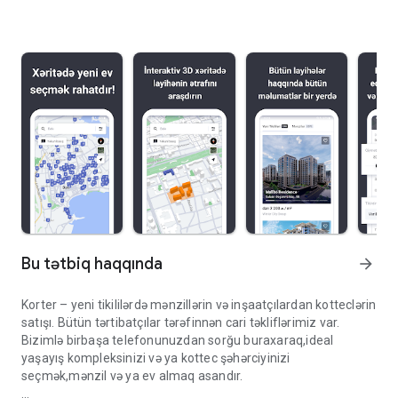
Bu tətbiq haqqında
arrow_forward
Korter – yeni tikililərdə mənzillərin və inşaatçılardan kotteclərin
satışı. Bütün tərtibatçılar tərəfinnən cari təkliflərimiz var.
Bizimlə birbaşa telefonunuzdan sorğu buraxaraq,ideal
yaşayış kompleksinizi və ya kottec şəhərciyinizi
seçmək,mənzil və ya ev almaq asandır.