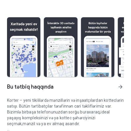
Bu tətbiq haqqında
arrow_forward
Korter – yeni tikililərdə mənzillərin və inşaatçılardan kotteclərin
satışı. Bütün tərtibatçılar tərəfinnən cari təkliflərimiz var.
Bizimlə birbaşa telefonunuzdan sorğu buraxaraq,ideal
yaşayış kompleksinizi və ya kottec şəhərciyinizi
seçmək,mənzil və ya ev almaq asandır.