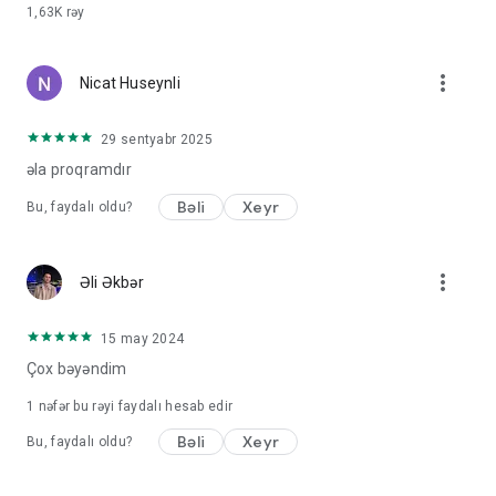
1,63K
rəy
more_vert
Nicat Huseynli
29 sentyabr 2025
əla proqramdır
Bəli
Xeyr
Bu, faydalı oldu?
more_vert
Əli Əkbər
15 may 2024
Çox bəyəndim
1 nəfər bu rəyi faydalı hesab edir
Bəli
Xeyr
Bu, faydalı oldu?