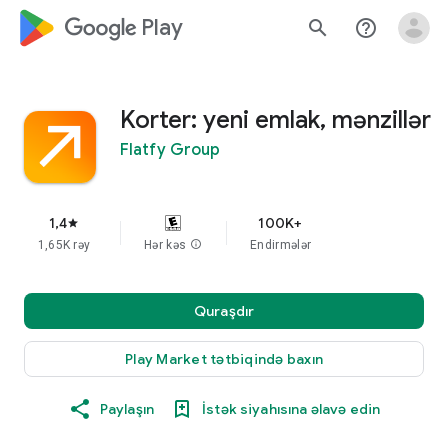
google_logo Play
search
help_outline
Korter: yeni emlak, mənzillər
Flatfy Group
1,4
100K+
star
1,65K rəy
Hər kəs
info
Endirmələr
Quraşdır
Play Market tətbiqində baxın
Paylaşın
İstək siyahısına əlavə edin