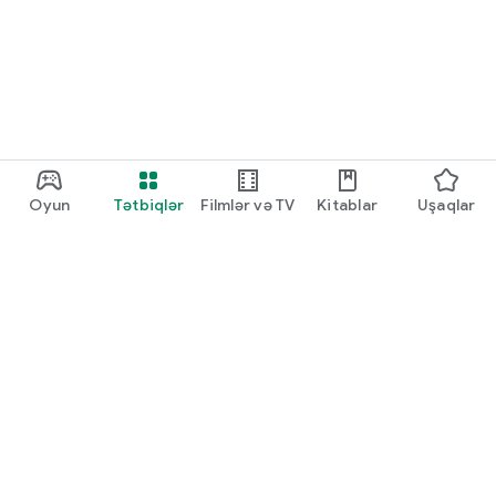
Oyun
Tətbiqlər
Filmlər və TV
Kitablar
Uşaqlar
Google Play
Play Pass
Play Points
Hədiyyə kartları