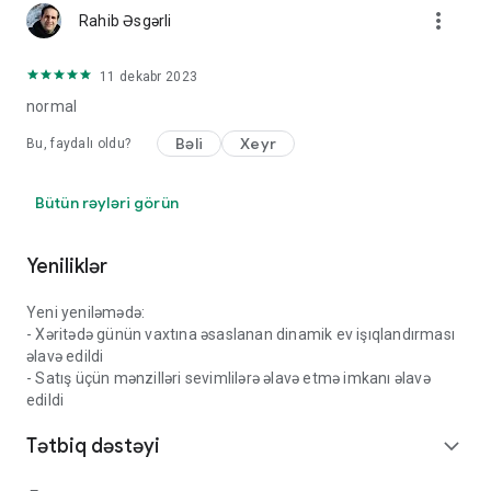
more_vert
Rahib Əsgərli
11 dekabr 2023
normal
Bəli
Xeyr
Bu, faydalı oldu?
Bütün rəyləri görün
Yeniliklər
Yeni yeniləmədə:
- Xəritədə günün vaxtına əsaslanan dinamik ev işıqlandırması
əlavə edildi
- Satış üçün mənzilləri sevimlilərə əlavə etmə imkanı əlavə
edildi
Tətbiq dəstəyi
expand_more