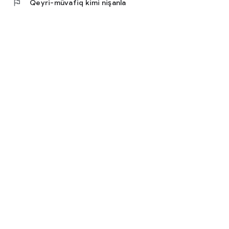
flag
Qeyri-müvafiq kimi nişanla