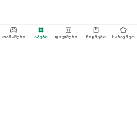
თამაშები
აპები
ფილმები &
წიგნები
საბავშვო
TV
Google Play მუსიკა
Play Pass
Play Points
სასაჩუქრე ბარათები
გამოყენება
თანხის დაბრუნების წესი