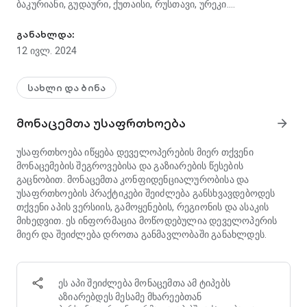
ბაკურიანი, გუდაური, ქუთაისი, რუსთავი, ურეკი.
Korter — ყველა მშენებარე ბინები და სამშენებლო კომპანიები 
ყველა აქტუალური ინფორმაცია საცხოვრებელი
განახლდა:
კომპლექსების შესახებ და დეველოპერების ყველა
12 ივლ. 2024
მიმდინარე შეთავაზებები ხელმისაწვდომია ერთ
აპლიკაციაში.
სახლი და ბინა
Korter-ის მობილურ აპლიკაციაში უკვე:
•
პერსონალიზებული ძებნა
. ხელმისაწვდომი ფილტრების
მონაცემთა უსაფრთხოება
arrow_forward
გამოყენებით, შეარჩიეთ დეველოპერების შეთავაზებები,
თქვენი კრიტერიუმების შესაბამისად: შენობის ტიპის
უსაფრთხოება იწყება დეველოპერების მიერ თქვენი
მიხედვით, ფართობის, ადგილმდებარეობის, ფასის,
მონაცემების შეგროვებისა და გაზიარების წესების
მშენებლობის დასრულების, ოთახების რაოდენობის და ა.შ.
გაცნობით. მონაცემთა კონფიდენციალურობისა და
•
სრული და გადამოწმებული ინფორმაცია
. თითოეული
უსაფრთხოების პრაქტიკები შეიძლება განსხვავდებოდეს
მშენებარე კომპლექსისთვის შეგროვებულია ყველა
თქვენი აპის ვერსიის, გამოყენების, რეგიონის და ასაკის
ინფორმაცია:
მიხედვით. ეს ინფორმაცია მოწოდებულია დეველოპერის
მაღალი ხარისხის რენდერები (პროექტის ვიზუალიზაცია),
მიერ და შეიძლება დროთა განმავლობაში განახლდეს.
მშენებლობის მდგომარეობის მონაცემები, მიმდინარე
ფასები, პროექტის და სახლის ყველა მახასიათებლები და
ინფორმაცია დეველოპერის შესახებ. ინფორმაციის
გამოქვეყნებამდე, ჩვენ ვამოწმებთ ყველა ინფორმაციას,
ეს აპი შეიძლება მონაცემთა ამ ტიპებს
რათა მიიღოთ გადაწყვეტილება, ობიექტური მონაცემების
აზიარებდეს მესამე მხარეებთან
საფუძველზე.