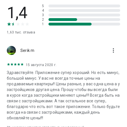
1,4
5
4
3
2
1
1,63 тыс.
отзыва
more_vert
Serik m
15 августа 2020 г.
Здравствуйте. Приложение супер хороший. Но есть минус,
большой минус. У вас не всегда точные цены на
продаваемые квартиры!! Цены разные, у вас одна цена а у
застройщиков другая цена. Прошу чтобы вы всегда были
в курсе когда застройщики меняют цены!!! Всегда быть на
связи с застройщиками. А так остальное все супер,
благодарю что есть вот такое приложение. Только будьте
всегда на связи с застройщиками, каждый день
обновляйте цены!!!