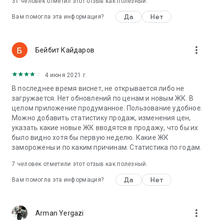
31
человек отметил этот отзыв как полезный.
Да
Нет
Вам помогла эта информация?
more_vert
Бейбит Кайдаров
4 июня 2021 г.
В последнее время виснет, не открывается либо не
загружается. Нет обновлений по ценам и новым ЖК. В
целом приложение продуманное. Пользование удобное.
Можно добавить статистику продаж, изменения цен,
указать какие новые ЖК вводятся в продажу, что бы их
было видно хотя бы первую неделю. Какие ЖК
заморожены и по каким причинам. Статистика по годам.
7
человек отметили этот отзыв как полезный.
Да
Нет
Вам помогла эта информация?
more_vert
Arman Yergazi