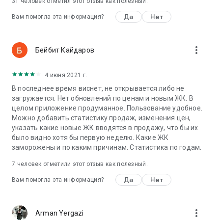
31
человек отметил этот отзыв как полезный.
Да
Нет
Вам помогла эта информация?
more_vert
Бейбит Кайдаров
4 июня 2021 г.
В последнее время виснет, не открывается либо не
загружается. Нет обновлений по ценам и новым ЖК. В
целом приложение продуманное. Пользование удобное.
Можно добавить статистику продаж, изменения цен,
указать какие новые ЖК вводятся в продажу, что бы их
было видно хотя бы первую неделю. Какие ЖК
заморожены и по каким причинам. Статистика по годам.
7
человек отметили этот отзыв как полезный.
Да
Нет
Вам помогла эта информация?
more_vert
Arman Yergazi