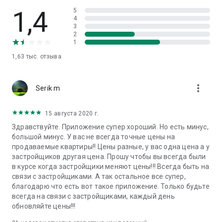
1,4
5
4
3
2
1
1,63 тыс.
отзыва
more_vert
Serik m
15 августа 2020 г.
Здравствуйте. Приложение супер хороший. Но есть минус,
большой минус. У вас не всегда точные цены на
продаваемые квартиры!! Цены разные, у вас одна цена а у
застройщиков другая цена. Прошу чтобы вы всегда были
в курсе когда застройщики меняют цены!!! Всегда быть на
связи с застройщиками. А так остальное все супер,
благодарю что есть вот такое приложение. Только будьте
всегда на связи с застройщиками, каждый день
обновляйте цены!!!