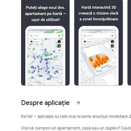
Despre aplicație
arrow_forward
Korter – aplicația cu cele mai recente anunțuri imobiliare d
Vrei să cumperi un apartament, casă sau un duplex? Caută