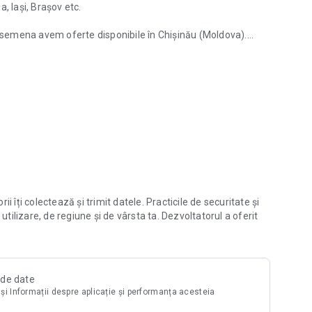
, Iași, Brașov etc.
easemena avem oferte disponibile în Chișinău (Moldova).
București, Constanţa
 corespund criteriilor dvs. utilizând numeroasele filtre
e construcție, număr de camere etc.
nțiale și apartamente. Pentru fiecare proiect vei găsi
oții și oferte, informații despre dezvoltator imobiliar.
o decizie informată.
roiectului, este ușor de verificat - oferim o vedere 3D pe
l încât să nu ratezi apartamentele preferate și casele ieftine.
dențiale din România, Republica Moldova și alte țări.
 îți colectează și trimit datele. Practicile de securitate și
tăți pe Korter.ro.
utilizare, de regiune și de vârsta ta. Dezvoltatorul a oferit
tii!
i de date
i și Informații despre aplicație și performanța acesteia