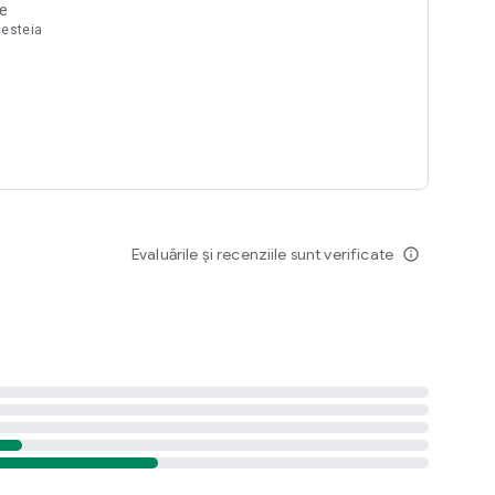
te
cesteia
Evaluările și recenziile sunt verificate
info_outline