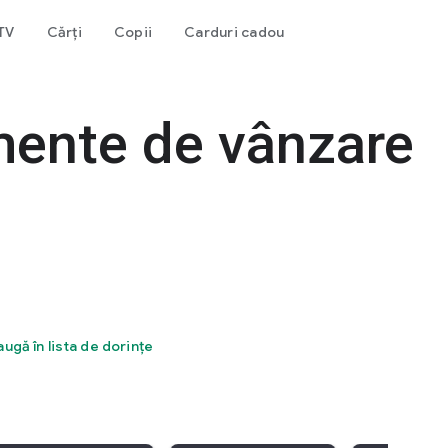
 TV
Cărți
Copii
Carduri cadou
mente de vânzare
ugă în lista de dorințe