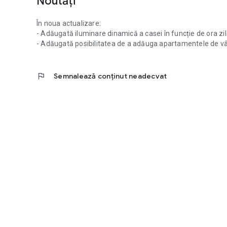
Noutăți
În noua actualizare:
- Adăugată iluminare dinamică a casei în funcție de ora zil
- Adăugată posibilitatea de a adăuga apartamentele de vâ
flag
Semnalează conținut neadecvat