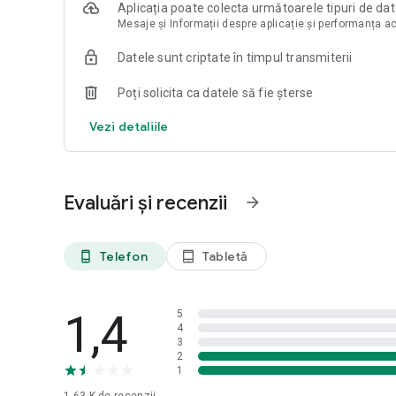
Aplicația poate colecta următoarele tipuri de da
Mesaje și Informații despre aplicație și performanța a
Datele sunt criptate în timpul transmiterii
Poți solicita ca datele să fie șterse
Vezi detaliile
Evaluări și recenzii
arrow_forward
Telefon
Tabletă
phone_android
tablet_android
1,4
5
4
3
2
1