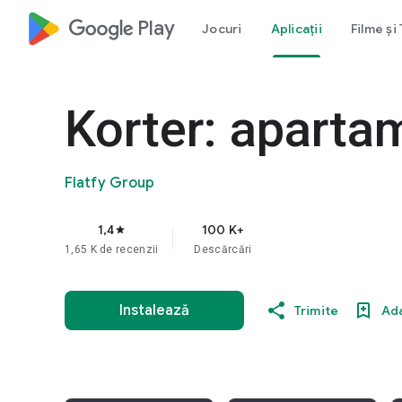
google_logo Play
Jocuri
Aplicații
Filme și
Korter: aparta
Flatfy Group
1,4
100 K+
star
1,65 K de recenzii
Descărcări
Instalează
Trimite
Ada