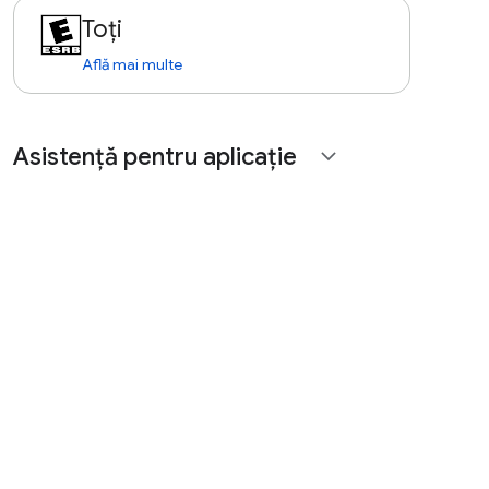
Toți
Află mai multe
Asistență pentru aplicație
expand_more