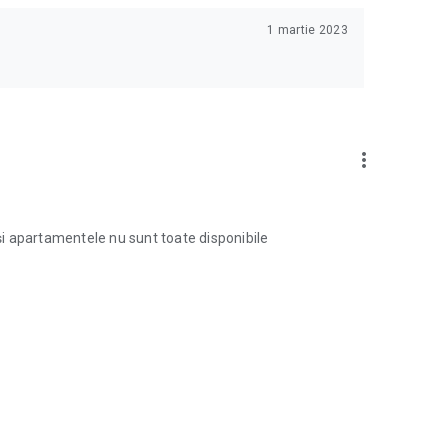
1 martie 2023
more_vert
 și apartamentele nu sunt toate disponibile