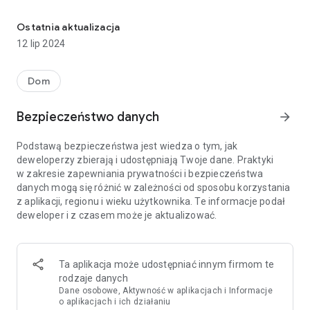
Nieruchomości na sprzedaż, inwestycje mieszkaniowe, nierucho
Na Korter znajdziesz tylko oferty sprzedaży mieszkań,
domów i innych nieruchomości mieszkaniowych. Szukasz
Ostatnia aktualizacja
przytulnej kawalerki, nowoczesnego penthouse'u, domku
12 lip 2024
jednorodzinnego czy willi miejskiej – mamy wszystko, czego
potrzebujesz! Przedstawione oferty obejmują tylko rynek
pierwotny (nieruchomości od deweloperów).
Dom
Z nami kupno nieruchomości będzie prostsze i wygodniejsze,
Bezpieczeństwo danych
arrow_forward
ponieważ:
- zebraliśmy wszystkie nowe inwestycje deweloperskie i
Podstawą bezpieczeństwa jest wiedza o tym, jak
umieściliśmy je na interaktywnej mapie – wybieranie
deweloperzy zbierają i udostępniają Twoje dane. Praktyki
nieruchomości na mapie jest naprawdę wygodne;
w zakresie zapewniania prywatności i bezpieczeństwa
- mamy wszystkie rzuty i mieszkania oferowane przez
danych mogą się różnić w zależności od sposobu korzystania
wszystkich deweloperów w Twoim mieście;
z aplikacji, regionu i wieku użytkownika. Te informacje podał
- interesuje Cię konkretny deweloper – użyj filtru i śledź nowe
deweloper i z czasem może je aktualizować.
ogłoszenia nieruchomości;
- jeśli wybrałeś już mieszkanie zostaw zapytanie o ofertę lub
zadzwoń bezpośrednio do działu sprzedaży przez aplikację!
Ta aplikacja może udostępniać innym firmom te
Specjalizujemy się w rynku pierwotnym Warszawy, Krakowa i
rodzaje danych
Trójmiasta. Jeśli chcesz kupić nieruchomość w Warszawie,
Dane osobowe, Aktywność w aplikacjach i Informacje
jesteś zainteresowany nowymi inwestycjami w Krakowie, lub
o aplikacjach i ich działaniu