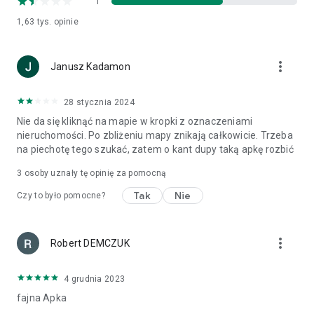
1
1,63 tys.
opinie
more_vert
Janusz Kadamon
28 stycznia 2024
Nie da się kliknąć na mapie w kropki z oznaczeniami
nieruchomości. Po zbliżeniu mapy znikają całkowicie. Trzeba
na piechotę tego szukać, zatem o kant dupy taką apkę rozbić
3
osoby uznały tę opinię za pomocną
Tak
Nie
Czy to było pomocne?
more_vert
Robert DEMCZUK
4 grudnia 2023
fajna Apka