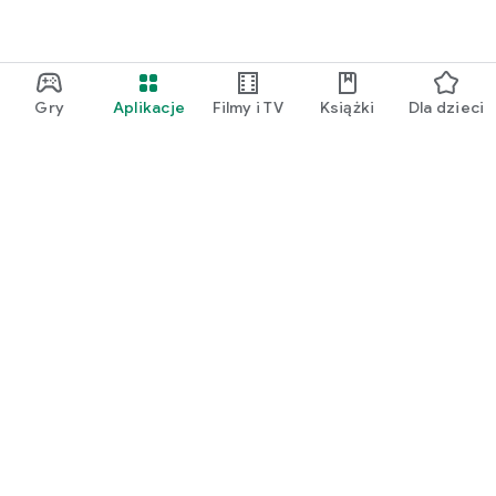
Gry
Aplikacje
Filmy i TV
Książki
Dla dzieci
Google Play
Play Pass
Play Points
Karty podarunkowe
Wykorzystaj kod
Zasady zwrotu kosztów