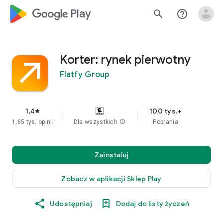
google_logo Play
search
help_outline
Korter: rynek pierwotny
Flatfy Group
1,4
100 tys.+
star
1,65 tys. opinii
Dla wszystkich
info
Pobrania
Zainstaluj
Zobacz w aplikacji Sklep Play
Udostępniaj
Dodaj do listy życzeń