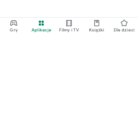
Gry
Aplikacje
Filmy i TV
Książki
Dla dzieci
Google Play
Play Pass
Play Points
Karty podarunkowe
Wykorzystaj kod
Zasady zwrotu kosztów