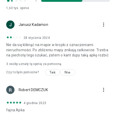
1
1,63 tys.
opinie
more_vert
Janusz Kadamon
28 stycznia 2024
Nie da się kliknąć na mapie w kropki z oznaczeniami
nieruchomości. Po zbliżeniu mapy znikają całkowicie. Trzeba
na piechotę tego szukać, zatem o kant dupy taką apkę rozbić
3
osoby uznały tę opinię za pomocną
Tak
Nie
Czy to było pomocne?
more_vert
Robert DEMCZUK
4 grudnia 2023
fajna Apka