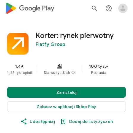
google_logo Play
search
help_outline
Korter: rynek pierwotny
Flatfy Group
1,4
100 tys.+
star
1,65 tys. opinii
Dla wszystkich
info
Pobrania
Zainstaluj
Zobacz w aplikacji Sklep Play
Udostępniaj
Dodaj do listy życzeń