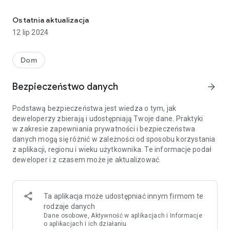
Nieruchomości na sprzedaż, inwestycje mieszkaniowe, nierucho
Na Korter znajdziesz tylko oferty sprzedaży mieszkań,
domów i innych nieruchomości mieszkaniowych. Szukasz
Ostatnia aktualizacja
przytulnej kawalerki, nowoczesnego penthouse'u, domku
12 lip 2024
jednorodzinnego czy willi miejskiej – mamy wszystko, czego
potrzebujesz! Przedstawione oferty obejmują tylko rynek
pierwotny (nieruchomości od deweloperów).
Dom
Z nami kupno nieruchomości będzie prostsze i wygodniejsze,
Bezpieczeństwo danych
arrow_forward
ponieważ:
- zebraliśmy wszystkie nowe inwestycje deweloperskie i
Podstawą bezpieczeństwa jest wiedza o tym, jak
umieściliśmy je na interaktywnej mapie – wybieranie
deweloperzy zbierają i udostępniają Twoje dane. Praktyki
nieruchomości na mapie jest naprawdę wygodne;
w zakresie zapewniania prywatności i bezpieczeństwa
- mamy wszystkie rzuty i mieszkania oferowane przez
danych mogą się różnić w zależności od sposobu korzystania
wszystkich deweloperów w Twoim mieście;
z aplikacji, regionu i wieku użytkownika. Te informacje podał
- interesuje Cię konkretny deweloper – użyj filtru i śledź nowe
deweloper i z czasem może je aktualizować.
ogłoszenia nieruchomości;
- jeśli wybrałeś już mieszkanie zostaw zapytanie o ofertę lub
zadzwoń bezpośrednio do działu sprzedaży przez aplikację!
Ta aplikacja może udostępniać innym firmom te
Specjalizujemy się w rynku pierwotnym Warszawy, Krakowa i
rodzaje danych
Trójmiasta. Jeśli chcesz kupić nieruchomość w Warszawie,
Dane osobowe, Aktywność w aplikacjach i Informacje
jesteś zainteresowany nowymi inwestycjami w Krakowie, lub
o aplikacjach i ich działaniu