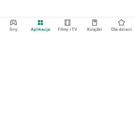
Gry
Aplikacje
Filmy i TV
Książki
Dla dzieci
Google Play
Play Pass
Play Points
Karty podarunkowe
Wykorzystaj kod
Zasady zwrotu kosztów