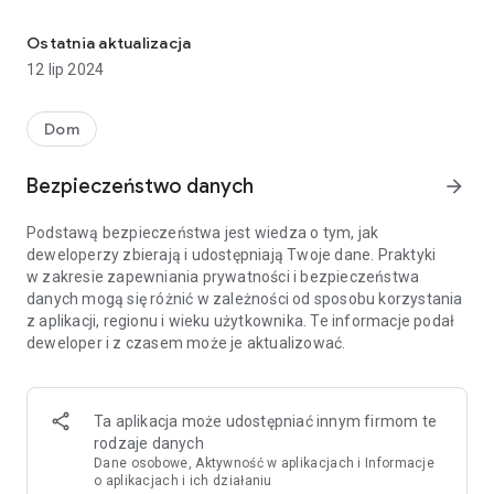
Nieruchomości na sprzedaż, inwestycje mieszkaniowe, nierucho
Na Korter znajdziesz tylko oferty sprzedaży mieszkań,
domów i innych nieruchomości mieszkaniowych. Szukasz
Ostatnia aktualizacja
przytulnej kawalerki, nowoczesnego penthouse'u, domku
12 lip 2024
jednorodzinnego czy willi miejskiej – mamy wszystko, czego
potrzebujesz! Przedstawione oferty obejmują tylko rynek
pierwotny (nieruchomości od deweloperów).
Dom
Z nami kupno nieruchomości będzie prostsze i wygodniejsze,
Bezpieczeństwo danych
arrow_forward
ponieważ:
- zebraliśmy wszystkie nowe inwestycje deweloperskie i
Podstawą bezpieczeństwa jest wiedza o tym, jak
umieściliśmy je na interaktywnej mapie – wybieranie
deweloperzy zbierają i udostępniają Twoje dane. Praktyki
nieruchomości na mapie jest naprawdę wygodne;
w zakresie zapewniania prywatności i bezpieczeństwa
- mamy wszystkie rzuty i mieszkania oferowane przez
danych mogą się różnić w zależności od sposobu korzystania
wszystkich deweloperów w Twoim mieście;
z aplikacji, regionu i wieku użytkownika. Te informacje podał
- interesuje Cię konkretny deweloper – użyj filtru i śledź nowe
deweloper i z czasem może je aktualizować.
ogłoszenia nieruchomości;
- jeśli wybrałeś już mieszkanie zostaw zapytanie o ofertę lub
zadzwoń bezpośrednio do działu sprzedaży przez aplikację!
Ta aplikacja może udostępniać innym firmom te
Specjalizujemy się w rynku pierwotnym Warszawy, Krakowa i
rodzaje danych
Trójmiasta. Jeśli chcesz kupić nieruchomość w Warszawie,
Dane osobowe, Aktywność w aplikacjach i Informacje
jesteś zainteresowany nowymi inwestycjami w Krakowie, lub
o aplikacjach i ich działaniu