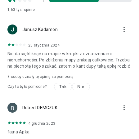
1
1,63 tys.
opinie
more_vert
Janusz Kadamon
28 stycznia 2024
Nie da się kliknąć na mapie w kropki z oznaczeniami
nieruchomości. Po zbliżeniu mapy znikają całkowicie. Trzeba
na piechotę tego szukać, zatem o kant dupy taką apkę rozbić
3
osoby uznały tę opinię za pomocną
Tak
Nie
Czy to było pomocne?
more_vert
Robert DEMCZUK
4 grudnia 2023
fajna Apka