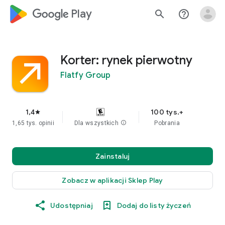
google_logo Play
search
help_outline
Korter: rynek pierwotny
Flatfy Group
1,4
100 tys.+
star
1,65 tys. opinii
Dla wszystkich
info
Pobrania
Zainstaluj
Zobacz w aplikacji Sklep Play
Udostępniaj
Dodaj do listy życzeń