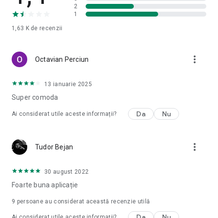
2
1
1,63 K
de recenzii
more_vert
Octavian Perciun
13 ianuarie 2025
Super comoda
Da
Nu
Ai considerat utile aceste informații?
more_vert
Tudor Bejan
30 august 2022
Foarte buna aplicație
9
persoane au considerat această recenzie utilă
Da
Nu
Ai considerat utile aceste informații?