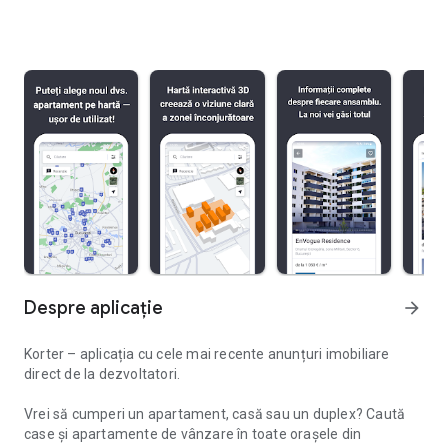
Despre aplicație
arrow_forward
Korter – aplicația cu cele mai recente anunțuri imobiliare
direct de la dezvoltatori.
Vrei să cumperi un apartament, casă sau un duplex? Caută
case și apartamente de vânzare în toate orașele din