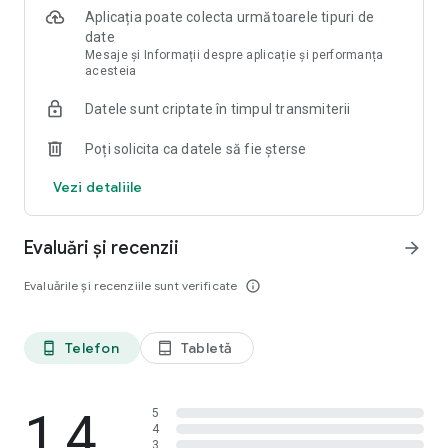
Aplicația poate colecta următoarele tipuri de
Korter.ro – o alegere convenabilă pentru complexurile
date
rezidențiale din România, Republica Moldova și alte țări.
Mesaje și Informații despre aplicație și performanța
Aşteptaţi în viitorul apropiat o mulțime de actualizări și
acesteia
noutăți pe Korter.ro.
Datele sunt criptate în timpul transmiterii
Descarcă aplicația chiar acum și nu ezita să ne trimiți sugestii!
Poți solicita ca datele să fie șterse
Vezi detaliile
Evaluări și recenzii
arrow_forward
Evaluările și recenziile sunt verificate
info_outline
Telefon
Tabletă
phone_android
tablet_android
1,4
5
4
3