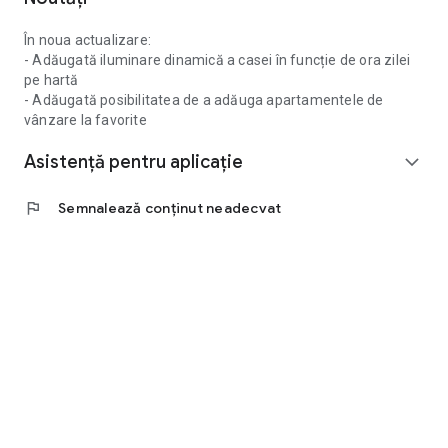
În noua actualizare:
- Adăugată iluminare dinamică a casei în funcție de ora zilei
pe hartă
- Adăugată posibilitatea de a adăuga apartamentele de
vânzare la favorite
Asistență pentru aplicație
expand_more
flag
Semnalează conținut neadecvat