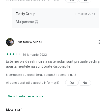
Flatfy Group
1 martie 2023
Mulțumesc 🤗
more_vert
Nistorică Mihail
30 ianuarie 2022
Este nevoie de reînnoire a sistemului, sunt preturile vechi și
apartamentele nu sunt toate disponibile
6
persoane au considerat această recenzie utilă
Da
Nu
Ai considerat utile aceste informații?
Vezi toate recenziile
Noutăți