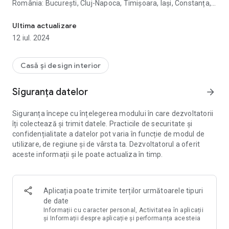
România: București, Cluj-Napoca, Timișoara, Iași, Constanța,
Apartamente noi de vânzare de la dezvoltator, imobiliare Bucureș
Iași, Brașov etc.
Ultima actualizare
Pe Korter.ro găseşti anunțuri imobiliare din toată țară.
12 iul. 2024
Deasemena avem oferte disponibile în Chișinău (Moldova).
PROFITĂ GRATUIT APLICAȚIA KORTER:
Casă și design interior
- Căutare personalizată. Explorați anunțuri imobiliare, care
corespund criteriilor dvs. utilizând numeroasele filtre
Siguranța datelor
arrow_forward
disponibile: după tip de locuința, zonă, sector, preț, an de
construcție, număr de camere etc.
Siguranța începe cu înțelegerea modului în care dezvoltatorii
- Informații complete și detalii despre ansamblurile
îți colectează și trimit datele. Practicile de securitate și
rezidențiale și apartamente. Pentru fiecare proiect vei găsi
confidențialitate a datelor pot varia în funcție de modul de
imagini și randări de înaltă calitate, etape dezvoltare, promoții
utilizare, de regiune și de vârsta ta. Dezvoltatorul a oferit
și oferte, informații despre dezvoltator imobiliar. Verificăm
aceste informații și le poate actualiza în timp.
personal toate detaliile astfel încât să poți lua o decizie
informată.
- Căutarea ușoară pe hartă. Dacă nu ești sigur de locația
proiectului, este ușor de verificat - oferim o vedere 3D pe
Aplicația poate trimite terților următoarele tipuri
hartă, pentru a înțelege mai bine locația și împrejurimile.
de date
- Favorite. Salvează rezultatele căutării în Favorite - astfel
Informații cu caracter personal, Activitatea în aplicații
încât să nu ratezi apartamentele preferate și casele ieftine.
și Informații despre aplicație și performanța acesteia