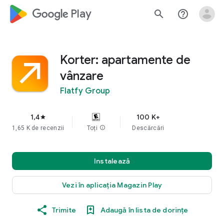
google_logo Play
search
help_outline
Korter: apartamente de
vânzare
Flatfy Group
1,4
100 K+
star
1,65 K de recenzii
Toți
info
Descărcări
Instalează
Vezi în aplicația Magazin Play
Trimite
Adaugă în lista de dorințe