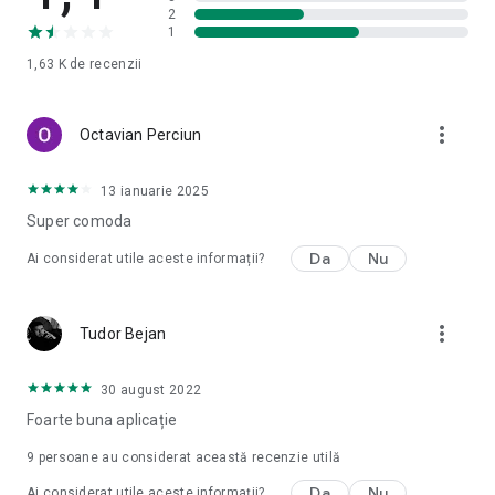
2
1
1,63 K
de recenzii
more_vert
Octavian Perciun
13 ianuarie 2025
Super comoda
Da
Nu
Ai considerat utile aceste informații?
more_vert
Tudor Bejan
30 august 2022
Foarte buna aplicație
9
persoane au considerat această recenzie utilă
Da
Nu
Ai considerat utile aceste informații?