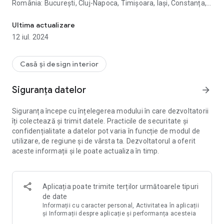
România: București, Cluj-Napoca, Timișoara, Iași, Constanța,
Apartamente noi de vânzare de la dezvoltator, imobiliare Bucureș
Iași, Brașov etc.
Ultima actualizare
Pe Korter.ro găseşti anunțuri imobiliare din toată țară.
12 iul. 2024
Deasemena avem oferte disponibile în Chișinău (Moldova).
PROFITĂ GRATUIT APLICAȚIA KORTER:
Casă și design interior
- Căutare personalizată. Explorați anunțuri imobiliare, care
corespund criteriilor dvs. utilizând numeroasele filtre
Siguranța datelor
arrow_forward
disponibile: după tip de locuința, zonă, sector, preț, an de
construcție, număr de camere etc.
Siguranța începe cu înțelegerea modului în care dezvoltatorii
- Informații complete și detalii despre ansamblurile
îți colectează și trimit datele. Practicile de securitate și
rezidențiale și apartamente. Pentru fiecare proiect vei găsi
confidențialitate a datelor pot varia în funcție de modul de
imagini și randări de înaltă calitate, etape dezvoltare, promoții
utilizare, de regiune și de vârsta ta. Dezvoltatorul a oferit
și oferte, informații despre dezvoltator imobiliar. Verificăm
aceste informații și le poate actualiza în timp.
personal toate detaliile astfel încât să poți lua o decizie
informată.
- Căutarea ușoară pe hartă. Dacă nu ești sigur de locația
proiectului, este ușor de verificat - oferim o vedere 3D pe
Aplicația poate trimite terților următoarele tipuri
hartă, pentru a înțelege mai bine locația și împrejurimile.
de date
- Favorite. Salvează rezultatele căutării în Favorite - astfel
Informații cu caracter personal, Activitatea în aplicații
încât să nu ratezi apartamentele preferate și casele ieftine.
și Informații despre aplicație și performanța acesteia