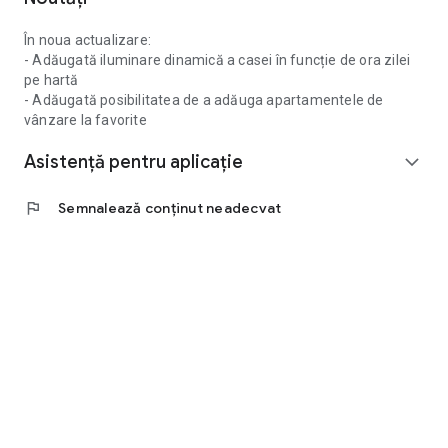
În noua actualizare:
- Adăugată iluminare dinamică a casei în funcție de ora zilei
pe hartă
- Adăugată posibilitatea de a adăuga apartamentele de
vânzare la favorite
Asistență pentru aplicație
expand_more
flag
Semnalează conținut neadecvat