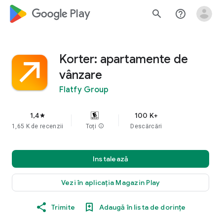
google_logo Play
search
help_outline
Korter: apartamente de
vânzare
Flatfy Group
1,4
100 K+
star
1,65 K de recenzii
Toți
info
Descărcări
Instalează
Vezi în aplicația Magazin Play
Trimite
Adaugă în lista de dorințe