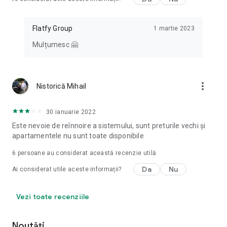
Flatfy Group
1 martie 2023
Mulțumesc 🤗
more_vert
Nistorică Mihail
30 ianuarie 2022
Este nevoie de reînnoire a sistemului, sunt preturile vechi și
apartamentele nu sunt toate disponibile
6
persoane au considerat această recenzie utilă
Da
Nu
Ai considerat utile aceste informații?
Vezi toate recenziile
Noutăți