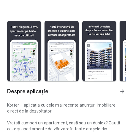
Despre aplicație
arrow_forward
Korter – aplicația cu cele mai recente anunțuri imobiliare
direct de la dezvoltatori.
Vrei să cumperi un apartament, casă sau un duplex? Caută
case și apartamente de vânzare în toate orașele din