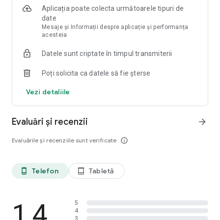
Aplicația poate colecta următoarele tipuri de
Korter.ro – o alegere convenabilă pentru complexurile
date
rezidențiale din România, Republica Moldova și alte țări.
Mesaje și Informații despre aplicație și performanța
Aşteptaţi în viitorul apropiat o mulțime de actualizări și
acesteia
noutăți pe Korter.ro.
Datele sunt criptate în timpul transmiterii
Descarcă aplicația chiar acum și nu ezita să ne trimiți sugestii!
Poți solicita ca datele să fie șterse
Vezi detaliile
Evaluări și recenzii
arrow_forward
Evaluările și recenziile sunt verificate
info_outline
Telefon
Tabletă
phone_android
tablet_android
1,4
5
4
3