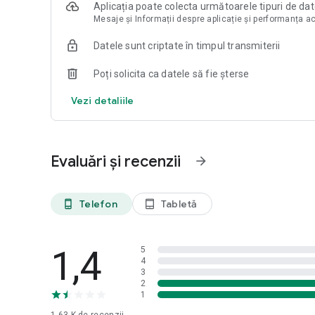
Aplicația poate colecta următoarele tipuri de da
Mesaje și Informații despre aplicație și performanța a
Datele sunt criptate în timpul transmiterii
Poți solicita ca datele să fie șterse
Vezi detaliile
Evaluări și recenzii
arrow_forward
Telefon
Tabletă
phone_android
tablet_android
1,4
5
4
3
2
1