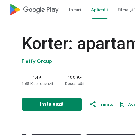
google_logo Play
Jocuri
Aplicații
Filme și
Korter: aparta
Flatfy Group
1,4
100 K+
star
1,65 K de recenzii
Descărcări
Instalează
Trimite
Ada