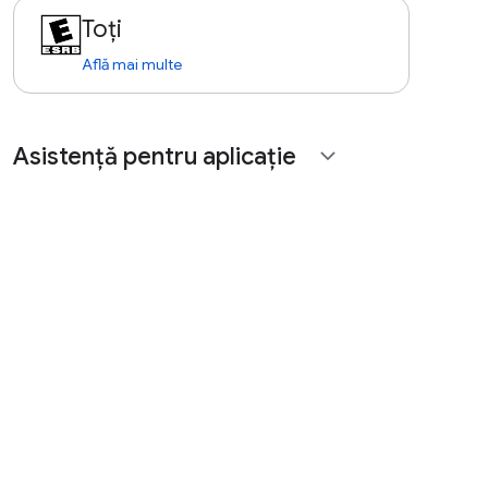
Toți
Află mai multe
Asistență pentru aplicație
expand_more