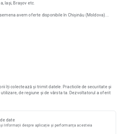
, Iași, Brașov etc.
easemena avem oferte disponibile în Chișinău (Moldova).
București, Constanţa
 corespund criteriilor dvs. utilizând numeroasele filtre
e construcție, număr de camere etc.
nțiale și apartamente. Pentru fiecare proiect vei găsi
oții și oferte, informații despre dezvoltator imobiliar.
o decizie informată.
roiectului, este ușor de verificat - oferim o vedere 3D pe
l încât să nu ratezi apartamentele preferate și casele ieftine.
dențiale din România, Republica Moldova și alte țări.
 îți colectează și trimit datele. Practicile de securitate și
tăți pe Korter.ro.
utilizare, de regiune și de vârsta ta. Dezvoltatorul a oferit
tii!
i de date
i și Informații despre aplicație și performanța acesteia