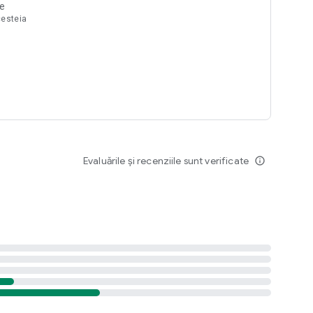
te
cesteia
Evaluările și recenziile sunt verificate
info_outline