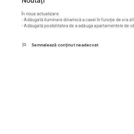
Noutăți
În noua actualizare:
- Adăugată iluminare dinamică a casei în funcție de ora zil
- Adăugată posibilitatea de a adăuga apartamentele de vâ
flag
Semnalează conținut neadecvat