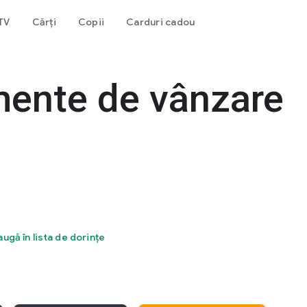
 TV
Cărți
Copii
Carduri cadou
mente de vânzare
ugă în lista de dorințe