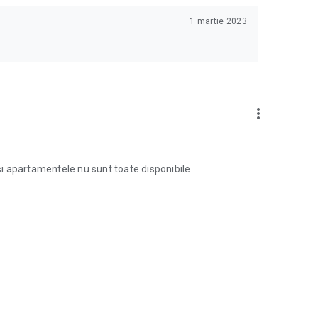
1 martie 2023
more_vert
 și apartamentele nu sunt toate disponibile