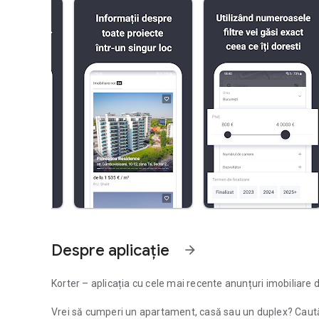
Despre aplicație
arrow_forward
Korter – aplicația cu cele mai recente anunțuri imobiliare d
Vrei să cumperi un apartament, casă sau un duplex? Caută