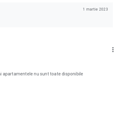
1 martie 2023
more_vert
 și apartamentele nu sunt toate disponibile