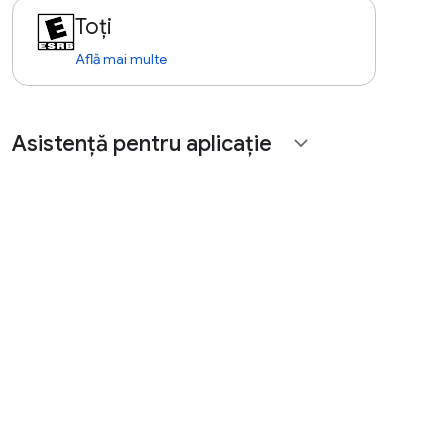
Toți
Află mai multe
Asistență pentru aplicație
expand_more