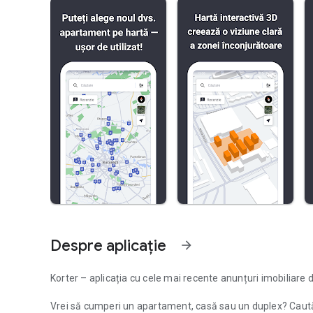
Despre aplicație
arrow_forward
Korter – aplicația cu cele mai recente anunțuri imobiliare d
Vrei să cumperi un apartament, casă sau un duplex? Caută