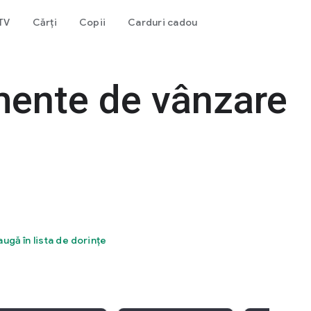
 TV
Cărți
Copii
Carduri cadou
mente de vânzare
ugă în lista de dorințe