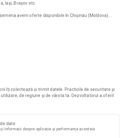
, Iași, Brașov etc.
easemena avem oferte disponibile în Chișinău (Moldova).
București, Constanţa
 corespund criteriilor dvs. utilizând numeroasele filtre
e construcție, număr de camere etc.
nțiale și apartamente. Pentru fiecare proiect vei găsi
oții și oferte, informații despre dezvoltator imobiliar.
o decizie informată.
roiectului, este ușor de verificat - oferim o vedere 3D pe
l încât să nu ratezi apartamentele preferate și casele ieftine.
dențiale din România, Republica Moldova și alte țări.
 îți colectează și trimit datele. Practicile de securitate și
tăți pe Korter.ro.
utilizare, de regiune și de vârsta ta. Dezvoltatorul a oferit
tii!
i de date
i și Informații despre aplicație și performanța acesteia