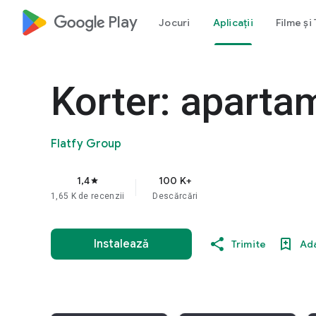
google_logo Play
Jocuri
Aplicații
Filme și
Korter: aparta
Flatfy Group
1,4
100 K+
star
1,65 K de recenzii
Descărcări
Instalează
Trimite
Ada