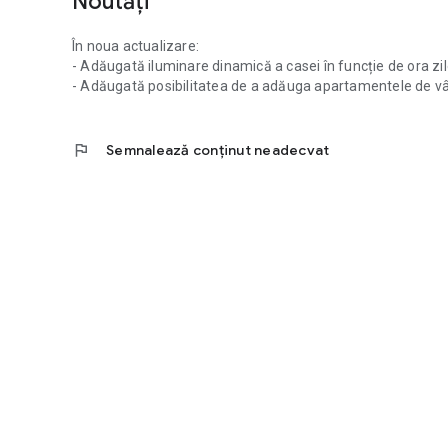
Noutăți
În noua actualizare:
- Adăugată iluminare dinamică a casei în funcție de ora zil
- Adăugată posibilitatea de a adăuga apartamentele de vâ
flag
Semnalează conținut neadecvat