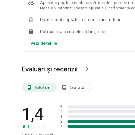
Aplicația poate colecta următoarele tipuri de da
Mesaje și Informații despre aplicație și performanța a
Datele sunt criptate în timpul transmiterii
Poți solicita ca datele să fie șterse
Vezi detaliile
Evaluări și recenzii
arrow_forward
Telefon
Tabletă
phone_android
tablet_android
1,4
5
4
3
2
1