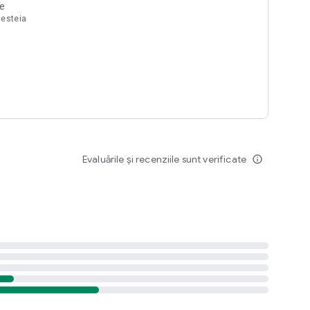
te
cesteia
Evaluările și recenziile sunt verificate
info_outline