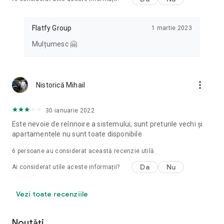
Flatfy Group
1 martie 2023
Mulțumesc 🤗
more_vert
Nistorică Mihail
30 ianuarie 2022
Este nevoie de reînnoire a sistemului, sunt preturile vechi și
apartamentele nu sunt toate disponibile
6
persoane au considerat această recenzie utilă
Da
Nu
Ai considerat utile aceste informații?
Vezi toate recenziile
Noutăți