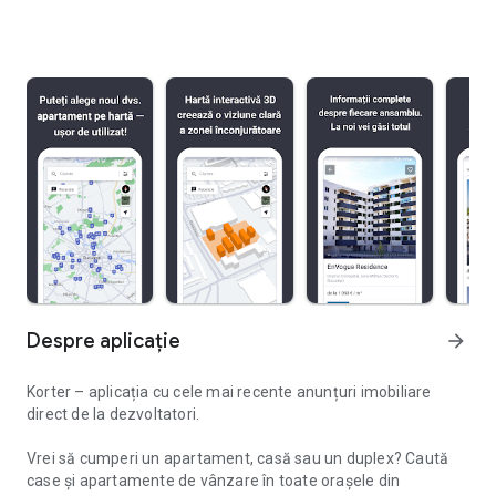
Despre aplicație
arrow_forward
Korter – aplicația cu cele mai recente anunțuri imobiliare
direct de la dezvoltatori.
Vrei să cumperi un apartament, casă sau un duplex? Caută
case și apartamente de vânzare în toate orașele din