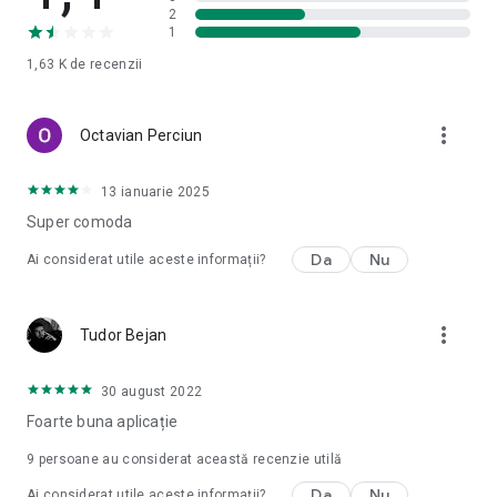
2
1
1,63 K
de recenzii
more_vert
Octavian Perciun
13 ianuarie 2025
Super comoda
Da
Nu
Ai considerat utile aceste informații?
more_vert
Tudor Bejan
30 august 2022
Foarte buna aplicație
9
persoane au considerat această recenzie utilă
Da
Nu
Ai considerat utile aceste informații?