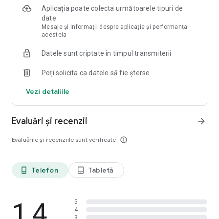
Aplicația poate colecta următoarele tipuri de
Korter.ro – o alegere convenabilă pentru complexurile
date
rezidențiale din România, Republica Moldova și alte țări.
Mesaje și Informații despre aplicație și performanța
Aşteptaţi în viitorul apropiat o mulțime de actualizări și
acesteia
noutăți pe Korter.ro.
Datele sunt criptate în timpul transmiterii
Descarcă aplicația chiar acum și nu ezita să ne trimiți sugestii!
Poți solicita ca datele să fie șterse
Vezi detaliile
Evaluări și recenzii
arrow_forward
Evaluările și recenziile sunt verificate
info_outline
Telefon
Tabletă
phone_android
tablet_android
1,4
5
4
3