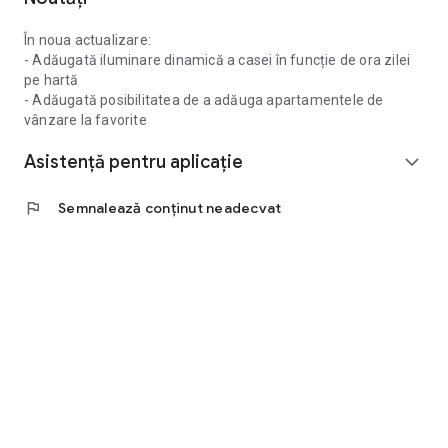
În noua actualizare:
- Adăugată iluminare dinamică a casei în funcție de ora zilei
pe hartă
- Adăugată posibilitatea de a adăuga apartamentele de
vânzare la favorite
Asistență pentru aplicație
expand_more
flag
Semnalează conținut neadecvat