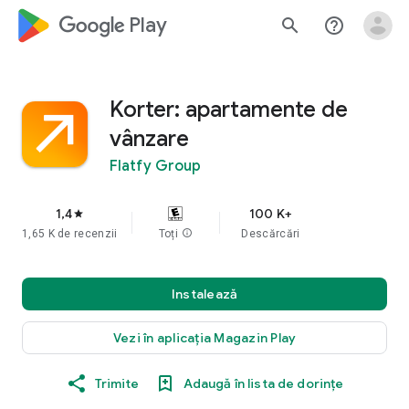
google_logo Play
search
help_outline
Korter: apartamente de
vânzare
Flatfy Group
1,4
100 K+
star
1,65 K de recenzii
Toți
info
Descărcări
Instalează
Vezi în aplicația Magazin Play
Trimite
Adaugă în lista de dorințe