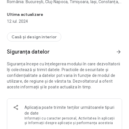
România: București, Cluj-Napoca, Timișoara, Iași, Constanța,
Apartamente noi de vânzare de la dezvoltator, imobiliare Bucureș
Iași, Brașov etc.
Ultima actualizare
Pe Korter.ro găseşti anunțuri imobiliare din toată țară.
12 iul. 2024
Deasemena avem oferte disponibile în Chișinău (Moldova).
PROFITĂ GRATUIT APLICAȚIA KORTER:
Casă și design interior
- Căutare personalizată. Explorați anunțuri imobiliare, care
corespund criteriilor dvs. utilizând numeroasele filtre
Siguranța datelor
arrow_forward
disponibile: după tip de locuința, zonă, sector, preț, an de
construcție, număr de camere etc.
Siguranța începe cu înțelegerea modului în care dezvoltatorii
- Informații complete și detalii despre ansamblurile
îți colectează și trimit datele. Practicile de securitate și
rezidențiale și apartamente. Pentru fiecare proiect vei găsi
confidențialitate a datelor pot varia în funcție de modul de
imagini și randări de înaltă calitate, etape dezvoltare, promoții
utilizare, de regiune și de vârsta ta. Dezvoltatorul a oferit
și oferte, informații despre dezvoltator imobiliar. Verificăm
aceste informații și le poate actualiza în timp.
personal toate detaliile astfel încât să poți lua o decizie
informată.
- Căutarea ușoară pe hartă. Dacă nu ești sigur de locația
proiectului, este ușor de verificat - oferim o vedere 3D pe
Aplicația poate trimite terților următoarele tipuri
hartă, pentru a înțelege mai bine locația și împrejurimile.
de date
- Favorite. Salvează rezultatele căutării în Favorite - astfel
Informații cu caracter personal, Activitatea în aplicații
încât să nu ratezi apartamentele preferate și casele ieftine.
și Informații despre aplicație și performanța acesteia