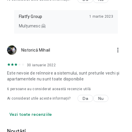
Flatfy Group
1 martie 2023
Mulțumesc 🤗
more_vert
Nistorică Mihail
30 ianuarie 2022
Este nevoie de reînnoire a sistemului, sunt preturile vechi și
apartamentele nu sunt toate disponibile
6
persoane au considerat această recenzie utilă
Da
Nu
Ai considerat utile aceste informații?
Vezi toate recenziile
Noutăți