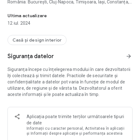
România: București, Cluj-Napoca, Timișoara, Iași, Constanța,
Apartamente noi de vânzare de la dezvoltator, imobiliare Bucureș
Iași, Brașov etc.
Ultima actualizare
Pe Korter.ro găseşti anunțuri imobiliare din toată țară.
12 iul. 2024
Deasemena avem oferte disponibile în Chișinău (Moldova).
PROFITĂ GRATUIT APLICAȚIA KORTER:
Casă și design interior
- Căutare personalizată. Explorați anunțuri imobiliare, care
corespund criteriilor dvs. utilizând numeroasele filtre
Siguranța datelor
arrow_forward
disponibile: după tip de locuința, zonă, sector, preț, an de
construcție, număr de camere etc.
Siguranța începe cu înțelegerea modului în care dezvoltatorii
- Informații complete și detalii despre ansamblurile
îți colectează și trimit datele. Practicile de securitate și
rezidențiale și apartamente. Pentru fiecare proiect vei găsi
confidențialitate a datelor pot varia în funcție de modul de
imagini și randări de înaltă calitate, etape dezvoltare, promoții
utilizare, de regiune și de vârsta ta. Dezvoltatorul a oferit
și oferte, informații despre dezvoltator imobiliar. Verificăm
aceste informații și le poate actualiza în timp.
personal toate detaliile astfel încât să poți lua o decizie
informată.
- Căutarea ușoară pe hartă. Dacă nu ești sigur de locația
proiectului, este ușor de verificat - oferim o vedere 3D pe
Aplicația poate trimite terților următoarele tipuri
hartă, pentru a înțelege mai bine locația și împrejurimile.
de date
- Favorite. Salvează rezultatele căutării în Favorite - astfel
Informații cu caracter personal, Activitatea în aplicații
încât să nu ratezi apartamentele preferate și casele ieftine.
și Informații despre aplicație și performanța acesteia