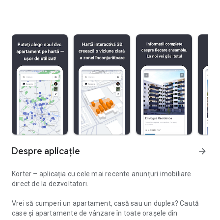
Despre aplicație
arrow_forward
Korter – aplicația cu cele mai recente anunțuri imobiliare
direct de la dezvoltatori.
Vrei să cumperi un apartament, casă sau un duplex? Caută
case și apartamente de vânzare în toate orașele din