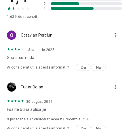
2
1
1,63 K
de recenzii
more_vert
Octavian Perciun
13 ianuarie 2025
Super comoda
Da
Nu
Ai considerat utile aceste informații?
more_vert
Tudor Bejan
30 august 2022
Foarte buna aplicație
9
persoane au considerat această recenzie utilă
Da
Nu
Ai considerat utile aceste informații?