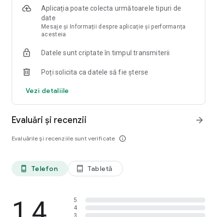
Aplicația poate colecta următoarele tipuri de
Korter.ro – o alegere convenabilă pentru complexurile
date
rezidențiale din România, Republica Moldova și alte țări.
Mesaje și Informații despre aplicație și performanța
Aşteptaţi în viitorul apropiat o mulțime de actualizări și
acesteia
noutăți pe Korter.ro.
Datele sunt criptate în timpul transmiterii
Descarcă aplicația chiar acum și nu ezita să ne trimiți sugestii!
Poți solicita ca datele să fie șterse
Vezi detaliile
Evaluări și recenzii
arrow_forward
Evaluările și recenziile sunt verificate
info_outline
Telefon
Tabletă
phone_android
tablet_android
1,4
5
4
3