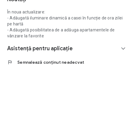
În noua actualizare:
- Adăugată iluminare dinamică a casei în funcție de ora zilei
pe hartă
- Adăugată posibilitatea de a adăuga apartamentele de
vânzare la favorite
Asistență pentru aplicație
expand_more
flag
Semnalează conținut neadecvat