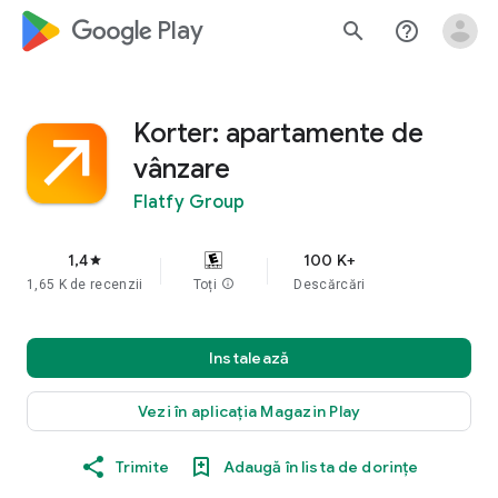
google_logo Play
search
help_outline
Korter: apartamente de
vânzare
Flatfy Group
1,4
100 K+
star
1,65 K de recenzii
Toți
info
Descărcări
Instalează
Vezi în aplicația Magazin Play
Trimite
Adaugă în lista de dorințe