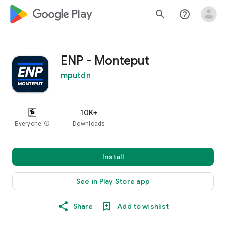
google_logo Play
search
help_outline
ENP - Monteput
mputdn
10K+
Everyone
info
Downloads
Install
See in Play Store app
Share
Add to wishlist