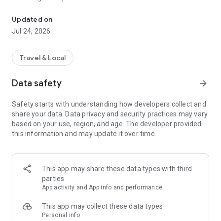
Monteput ENP – online dopuna računa i upravljanje putarinom u Cr
Korištenjem aplikacije izbjegavate gužve i čekanja na
Updated on
naplatnim rampama, uz jednostavno plaćanje putarine, bilo
Jul 24, 2026
kada i bilo gdje.
Bilo da ste novi korisnik ili već koristite ENP sistem, aplikacija
Travel & Local
vam omogućava lak pristup svim funkcijama potrebnim za
efikasno upravljanje vašim putarinama.
Data safety
arrow_forward
Ključne funkcionalnosti:
Safety starts with understanding how developers collect and
● ✅Registracija novih korisnika - fizička i pravna lica.
share your data. Data privacy and security practices may vary
based on your use, region, and age. The developer provided
● ✅Online dopuna ENP računa putem platnih kartica.
this information and may update it over time.
● ✅ Uvid u istoriju transakcija, uključujući dopune i prolaske
kroz ENP rampe.
This app may share these data types with third
● ✅ Naručivanje ENP TAG uređaja direktno iz aplikacije - sa
parties
isporukom na vašu adresu putem kurirske službe.
App activity and App info and performance
● ✅ Povezivanje registarskih tablica sa nalogom - za
This app may collect these data types
automatsku
Personal info