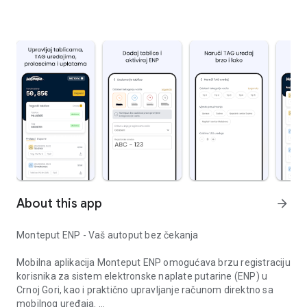
About this app
arrow_forward
Monteput ENP - Vaš autoput bez čekanja
Mobilna aplikacija Monteput ENP omogućava brzu registraciju
korisnika za sistem elektronske naplate putarine (ENP) u
Crnoj Gori, kao i praktično upravljanje računom direktno sa
mobilnog uređaja.