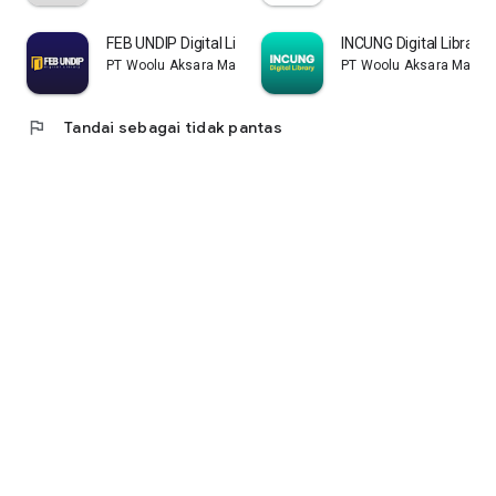
FEB UNDIP Digital Library
INCUNG Digital Library
PT Woolu Aksara Maya
PT Woolu Aksara Maya
flag
Tandai sebagai tidak pantas