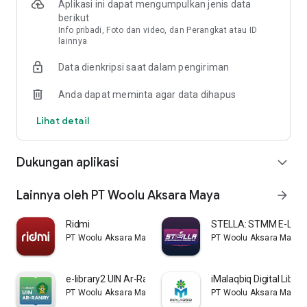
Aplikasi ini dapat mengumpulkan jenis data
berikut
Dengan iPustakaAceh, membaca buku jadi makin mudah dan
Info pribadi, Foto dan video, dan Perangkat atau ID
menyenangkan.
lainnya
Data dienkripsi saat dalam pengiriman
Anda dapat meminta agar data dihapus
Lihat detail
Dukungan aplikasi
expand_more
Lainnya oleh PT Woolu Aksara Maya
arrow_forward
Ridmi
STELLA: STMM E-Libra
PT Woolu Aksara Maya
PT Woolu Aksara Maya
e-library2 UIN Ar-Raniry
iMalaqbiq Digital Librar
PT Woolu Aksara Maya
PT Woolu Aksara Maya