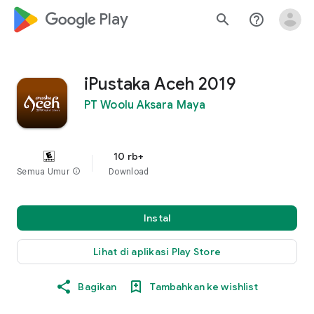
google_logo Play
search
help_outline
iPustaka Aceh 2019
PT Woolu Aksara Maya
10 rb+
Semua Umur
info
Download
Instal
Lihat di aplikasi Play Store
Bagikan
Tambahkan ke wishlist