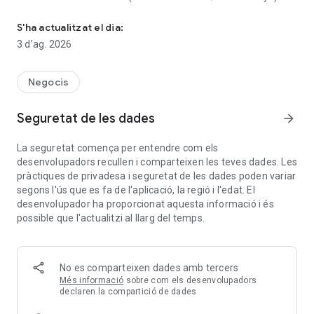
Consulteu els vostres rànquings de SEO a qualsevol lloc i en qua
la vostra empresa de SEO per utilitzar l'aplicació.
S'ha actualitzat el dia:
Guia de l'aplicació MyRanks: https://myranks.mobi/
3 d’ag. 2026
Negocis
Seguretat de les dades
arrow_forward
La seguretat comença per entendre com els
desenvolupadors recullen i comparteixen les teves dades. Les
pràctiques de privadesa i seguretat de les dades poden variar
segons l'ús que es fa de l'aplicació, la regió i l'edat. El
desenvolupador ha proporcionat aquesta informació i és
possible que l'actualitzi al llarg del temps.
No es comparteixen dades amb tercers
Més informació
sobre com els desenvolupadors
declaren la compartició de dades