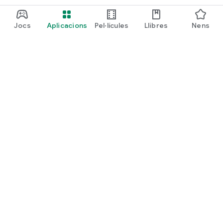
Jocs
Aplicacions
Pel·lícules
Llibres
Nens
Google Play
Play Pass
Punts de Play
Targetes regal
Bescanvia
Política de reembossament
Nens i família