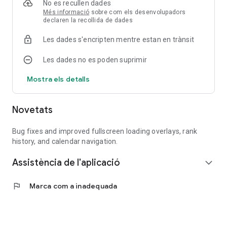
No es recullen dades
Més informació
sobre com els desenvolupadors
declaren la recollida de dades
Les dades s'encripten mentre estan en trànsit
Les dades no es poden suprimir
Mostra els detalls
Novetats
Bug fixes and improved fullscreen loading overlays, rank
history, and calendar navigation.
Assistència de l'aplicació
expand_more
flag
Marca com a inadequada