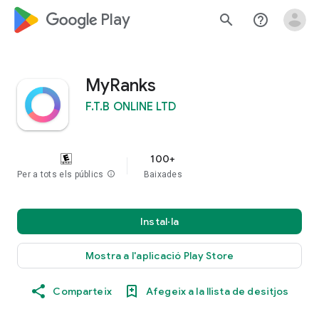
google_logo Play
search
help_outline
MyRanks
F.T.B ONLINE LTD
100+
Per a tots els públics
info
Baixades
Instal·la
Mostra a l'aplicació Play Store
Comparteix
Afegeix a la llista de desitjos