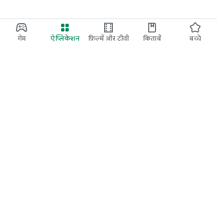
गेम
ऐप्लिकेशन
फ़िल्में और टीवी
किताबें
बच्चे
Google Play
Play Pass
Play Points
उपहार कार्ड
रिडीम करें
रिफ़ंड नीति