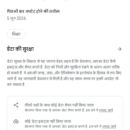
बच्चों और किशोरों के लिए राष्ट्रीय ई-पुस्तकालय (राष्ट्रीय डिजिटल लाइब्रेरी)।
इसका उद्देश्य बच्चों और किशोरों में पढ़ने के प्रति जुनून को बढ़ावा देना है, जिसमें
पिछली बार अपडेट होने की तारीख
साहसिक और रहस्य, कविता, कला और संस्कृति, यात्रा और अन्वेषण, कॉमिक्स और
5 जून 2026
ग्राफिक उपन्यास, कविताएँ और चित्र पुस्तकें, विज्ञान और प्रौद्योगिकी जैसी विविध
विधाएँ शामिल हैं।
शिक्षा
ReP पर कुछ आसान चरणों में पंजीकरण करें और ज्ञान की दुनिया को अपनी उंगलियों
पर पाएँ।
डेटा की सुरक्षा
arrow_forward
ऐप की विशेषताएँ:
डेटा सुरक्षा के लिहाज़ से यह जानना बेहद अहम है कि डेवलपर, आपका डेटा कैसे
- 22 भारतीय भाषाओं और अंग्रेज़ी में पुस्तकें
इकट्ठा और शेयर करते हैं. डेटा को निजी और सुरक्षित रखने के अलग-अलग तरीके
- टेक्स्ट टू स्पीच सुविधा
हो सकते हैं. ये आपकी जगह, उम्र, और ऐप्लिकेशन के इस्तेमाल के हिसाब से तय किए
- पसंदीदा में जोड़ें विकल्प
जाते हैं. यह जानकारी डेवलपर से मिली है और वह समय-समय पर इसमें अपडेट भी
- पुस्तक की इच्छा विकल्प
कर सकता है.
- बुकमार्क, हाइलाइट, नोट्स और फ़ॉन्ट आकार परिवर्तन कार्यक्षमता
- डार्क और लाइट मोड
- बच्चों के लिए थीम उपलब्धता
- मज़ेदार पुरस्कार और बैज
तीसरे पक्षों के साथ कोई डेटा शेयर नहीं किया जाता
डेवलपर किस तरह से आपका डेटा शेयर करते हैं, इस बारे में
ज़्यादा जानें
#Rep #ndl #Ministryofeducation #Rashtriyae-Pustakalay
#India
कोई डेटा इकट्ठा नहीं किया जाता
डेवलपर किस तरह से आपका डेटा इकट्ठा करते हैं, इस बारे में
ज़्यादा जानें