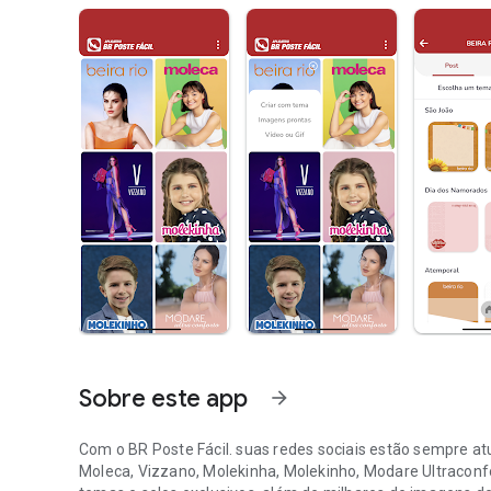
Sobre este app
arrow_forward
Com o BR Poste Fácil. suas redes sociais estão sempre a
Moleca, Vizzano, Molekinha, Molekinho, Modare Ultraconfor