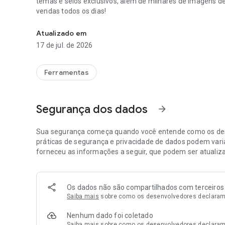
temas e selos exclusivos, além de milhares de imagens de 
vendas todos os dias!
Aplicativo para criação de postagens personalizadas.
Atualizado em
17 de jul. de 2026
Ferramentas
Segurança dos dados
arrow_forward
Sua segurança começa quando você entende como os des
práticas de segurança e privacidade de dados podem varia
forneceu as informações a seguir, que podem ser atualiz
Os dados não são compartilhados com terceiros
Saiba mais
sobre como os desenvolvedores declaram
Nenhum dado foi coletado
Saiba mais
sobre como os desenvolvedores declaram