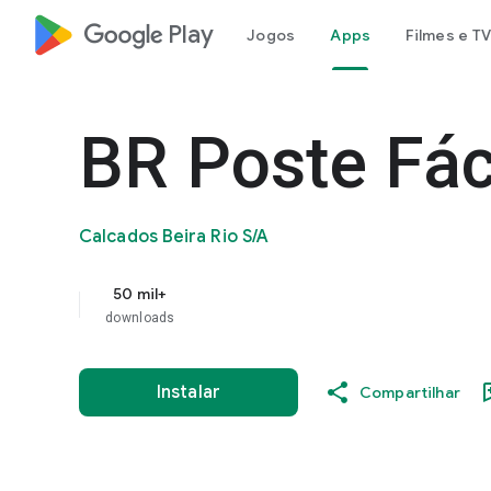
google_logo Play
Jogos
Apps
Filmes e TV
BR Poste Fác
Calcados Beira Rio S/A
50 mil+
downloads
Instalar
Compartilhar