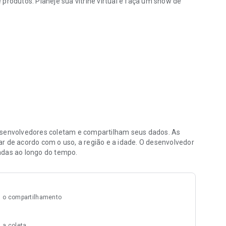
produtos. Planeje sua vitrine virtual e faça um show de
envolvedores coletam e compartilham seus dados. As
r de acordo com o uso, a região e a idade. O desenvolvedor
adas ao longo do tempo.
 o compartilhamento
 a coleta