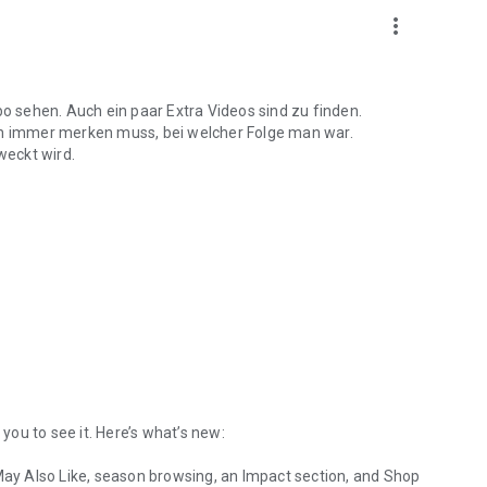
more_vert
 sehen. Auch ein paar Extra Videos sind zu finden.
ich immer merken muss, bei welcher Folge man war.
weckt wird.
 you to see it. Here’s what’s new:
y Also Like, season browsing, an Impact section, and Shop