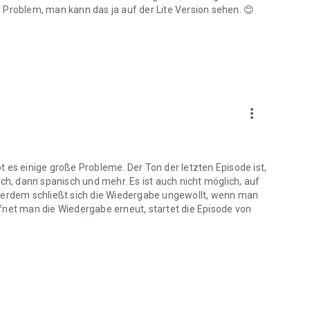
 Problem, man kann das ja auf der Lite Version sehen. 😊
more_vert
ibt es einige große Probleme. Der Ton der letzten Episode ist,
ch, dann spanisch und mehr. Es ist auch nicht möglich, auf
ußerdem schließt sich die Wiedergabe ungewollt, wenn man
fnet man die Wiedergabe erneut, startet die Episode von