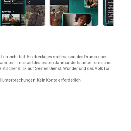
it erreicht hat. Ein dreckiges mehrsaisonales Drama über
kannten. Im Israel des ersten Jahrhunderts unter römischer
entischer Blick auf Seinen Dienst, Wunder und das Volk für
llunterbrechungen. Kein Konto erforderlich.
e Episode. Kostenlos.
t in synchronisieren
bel-Rundtische, hinter den Kulissen Extras, und mehr
ben auf jedem Gerät