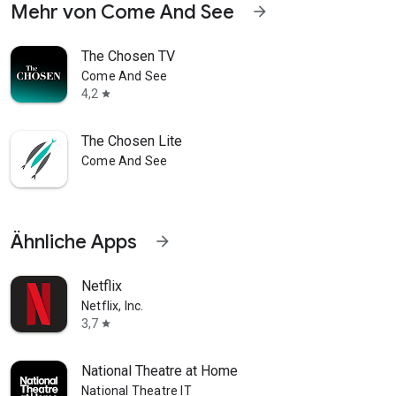
Mehr von Come And See
arrow_forward
The Chosen TV
Come And See
4,2
star
The Chosen Lite
Come And See
Ähnliche Apps
arrow_forward
Netflix
Netflix, Inc.
3,7
star
National Theatre at Home
National Theatre IT