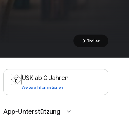
play_arrow
Trailer
USK ab 0 Jahren
Weitere Informationen
App-Unterstützung
expand_more