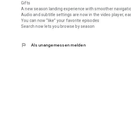
Gifts
A new season landing experience with smoother navigation
Audio and subtitle settings are now in the video player, ea
You can now “like” your favorite episodes
Search now lets you browse by season
flag
Als unangemessen melden