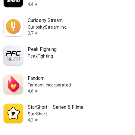
4,4
star
Curiosity Stream
CuriosityStream Inc.
3,7
star
Peak Fighting
PeakFighting
Fandom
Fandom, Incorporated
4,6
star
StarShort – Serien & Filme
StarShort
4,2
star