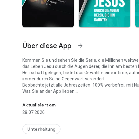
Über diese App
arrow_forward
Kommen Sie und sehen Sie die Serie, die Millionen weltwe
das Leben Jesu durch die Augen derer, die Ihn am besten 
Herrschaft gelegen, bietet das Gewählte eine intime, auth
immer durch Seine Gegenwart verändert.
Beobachte jetzt alle Jahreszeiten. 100% werbefrei, mit Nu
Was Sie an der App lieben:
Sehen Sie sich die Ausgewählten an. Jede Jahreszeit. Jed
Global langauge support Genießen Sie die App in 197 Sprachen mit der Sendung durch Untertitel oder Audio in 135
übersetzt alles entworfen, um Sprache und Inhalte perfek
Aktualisiert am
App-exklusive Bonusinhalte Aftershows, Bi
28.07.2026
Cross-Device Ansicht abholen wo Sie aufgehört ha
Accessibility-forward Design Plattformübergreifende Screenreader-Unterstützung, besser Kontrast und intuitive
Navigation
Unterhaltung
Mächtige Suche nach Folgen, Zeichen oder Themen