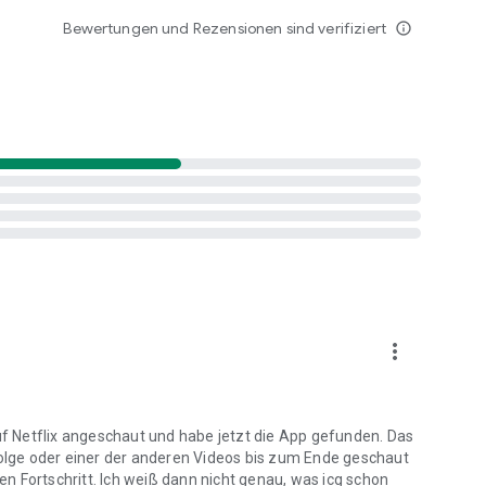
Bewertungen und Rezensionen sind verifiziert
info_outline
more_vert
auf Netflix angeschaut und habe jetzt die App gefunden. Das
 Folge oder einer der anderen Videos bis zum Ende geschaut
den Fortschritt. Ich weiß dann nicht genau, was icg schon