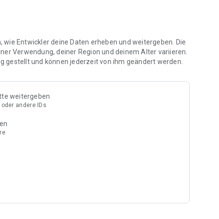
. No paywalls. Just the story brought to life, beautiful, made to you by Come and See
en, wie Entwickler deine Daten erheben und weitergeben. Die
iner Verwendung, deiner Region und deinem Alter variieren.
 gestellt und können jederzeit von ihm geändert werden.
tte weitergeben
 oder andere IDs
ben
re