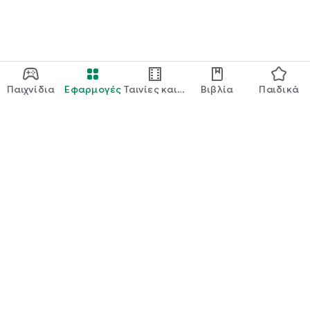
Παιχνίδια
Εφαρμογές
Ταινίες και
Βιβλία
Παιδικά
τηλεόραση
Google Play
Play Pass
Play Points
Δωροκάρτες
Εξαργύρωση