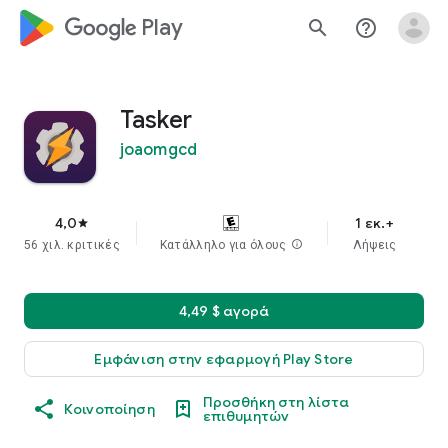
google_logo Play
search
help_outline
Tasker
joaomgcd
4,0
1 εκ.+
star
56 χιλ. κριτικές
Κατάλληλο για όλους
info
Λήψεις
4,49 $ αγορά
Εμφάνιση στην εφαρμογή Play Store
Προσθήκη στη λίστα
Κοινοποίηση
επιθυμητών