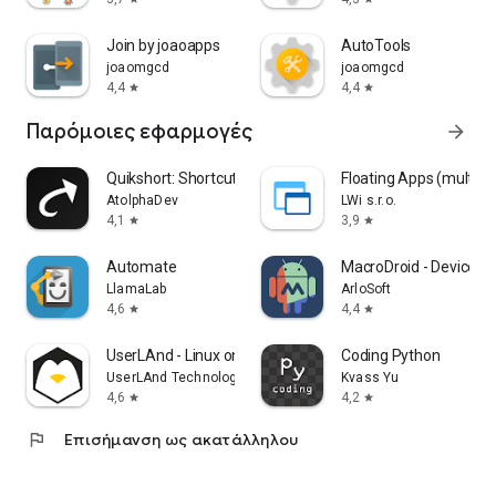
Join by joaoapps
AutoTools
joaomgcd
joaomgcd
4,4
4,4
star
star
Παρόμοιες εφαρμογές
arrow_forward
Quikshort: Shortcut Creator
Floating Apps (multita
AtolphaDev
LWi s.r.o.
4,1
3,9
star
star
Automate
MacroDroid - Device A
LlamaLab
ArloSoft
4,6
4,4
star
star
UserLAnd - Linux on Android
Coding Python
UserLAnd Technologies
Kvass Yu
4,6
4,2
star
star
flag
Επισήμανση ως ακατάλληλου