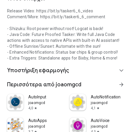
Release Video: https://bit.ly/tasker6_6_video
Σημείωση 1
: Το Tasker χρησιμοποιεί την άδεια
Comment/More: https://bit.ly/tasker6_6_comment
BIND_DEVICE_ADMIN για να παρέχει τη λειτουργικότητα
Κλειδώματος Συστήματος
- Shizuku: Root power without root! Logcat is back!
- Java Code: Future Proofed Tasker: Write full Java Code
Σημείωση 2
: Το Tasker χρησιμοποιεί μια υπηρεσία
actions with access to native APIs with built-in AI assistant!
προσβασιμότητας για ορισμένες από τις λειτουργίες του,
- Offline Sunrise/Sunset: Automate with the sun!
όπως το κλείσιμο της περιοχής ειδοποιήσεων, τον έλεγχο
- Enhanced Notifications: Status bar chips & group control!
της εφαρμογής που είναι ανοιχτή αυτήν τη στιγμή και
- Extra Triggers: Standalone apps for Bixby, Home & more!
πολλά άλλα.
Υποστήριξη εφαρμογής
expand_more
Περισσότερα από joaomgcd
arrow_forward
AutoInput
AutoNotification
joaomgcd
joaomgcd
4,0
4,1
star
star
AutoApps
AutoVoice
joaomgcd
joaomgcd
3,7
4,3
star
star