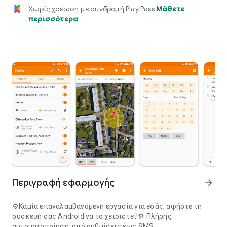
Χωρίς χρέωση με συνδρομή Play Pass
Μάθετε
περισσότερα
Περιγραφή εφαρμογής
arrow_forward
⚙Καμία επαναλαμβανόμενη εργασία για εσάς, αφήστε τη
συσκευή σας Android να το χειριστεί!⚙
Πλήρης
αυτοματοποίηση, από ρυθμίσεις έως SMS.