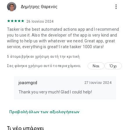
το Tasker με τις ισχυρές ενέργειες HTTP Auth και HTTP
more_vert
Δημήτρης Θαρενός
Request! Δείτε ένα παράδειγμα βίντεο HTTP Auth και
Request: https://youtu.be/yAt2D1XmgUI.
26 Ιουνίου 2024
☑
Δοκιμή 7 ημερών - εφάπαξ πληρωμή για ξεκλείδωμα
Tasker is the best automated actions app and I recommend
Αποκτήστε το εδώ:
you to use it. Also the developer of the app is very kind and
https://tasker.joaoapps.com/download.html
willing to help us with whatever we need. Great app, great
service, everything is great! I rate tasker 1000 stars!
☑
Χρήσιμοι Σύνδεσμοι
Πολιτική Απορρήτου:
5
άτομα βρήκαν χρήσιμη αυτή την κριτική
https://tasker.joaoapps.com/privacy.html
Ναι
Όχι
Οδηγοί Εκκίνησης: https://tasker.joaoapps.com/guides.html
Σας φάνηκε χρήσιμο αυτό το περιεχόμενο;
Προκατασκευασμένα έργα:
https://forum.joaoapps.com/index.php?resources/
joaomgcd
27 Ιουνίου 2024
Επίσημο Φόρουμ Υποστήριξης:
https://groups.google.com/forum/#!forum/tasker
Thank you very much! Glad I could help!
Κοινότητα Tasker: https://www.reddit.com/r/tasker/
Δεν είναι δυνατή η διόρθωση προβλημάτων που
Προβολή όλων των αξιολογήσεων
αναφέρονται μέσω των σχολίων του Play Store, επομένως
χρησιμοποιήστε την επιλογή "Αναφορά Προβλήματος στον
Προγραμματιστή" στην εφαρμογή > Μενού για να το κάνετε
Τι νέο υπάρχει
αυτό.