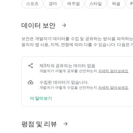
스포츠
경마
캐주얼
스타일
픽셀
P
꿈의 삼관마를 노려보세요!
※경주마를 키우는 게임입니다. 도박 요소는 들어있지 않습니
데이터 보안
arrow_forward
===
2D 도트 게임계의 스테디셀러!
보안은 개발자가 데이터를 수집 및 공유하는 방식을 파악하는 
'카이로 소프트' 홈페이지에 접속하면
용자의 앱 사용, 지역, 연령에 따라 다를 수 있습니다. 다음
익숙한 무료게임부터 유료 게임들의 초특가 세일까지
체험하실 수 있습니다!! https://kairopark.jp
제3자와 공유되는 데이터 없음
공식 트위터에서 최신 정보도 확인해보세요!
개발자가 어떻게 공유를 선언하는지
자세히 알아보세요
.
https://twitter.com/kairokun2010
수집된 데이터가 없습니다.
개발자가 어떻게 수집을 선언하는지
자세히 알아보세요
.
더 알아보기
평점 및 리뷰
arrow_forward