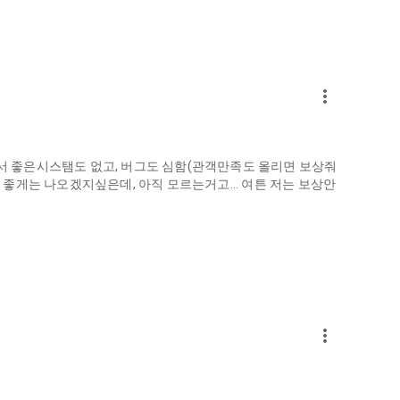
more_vert
라서 좋은시스탬도 없고, 버그도 심함(관객만족도 올리면 보상줘
좋게는 나오겠지싶은데, 아직 모르는거고... 여튼 저는 보상안
more_vert