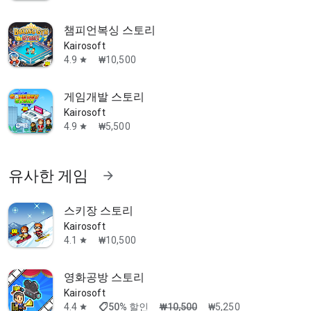
챔피언복싱 스토리
Kairosoft
4.9
₩10,500
star
게임개발 스토리
Kairosoft
4.9
₩5,500
star
유사한 게임
arrow_forward
스키장 스토리
Kairosoft
4.1
₩10,500
star
영화공방 스토리
Kairosoft
shoppingmode
4.4
50% 할인
₩10,500
₩5,250
star