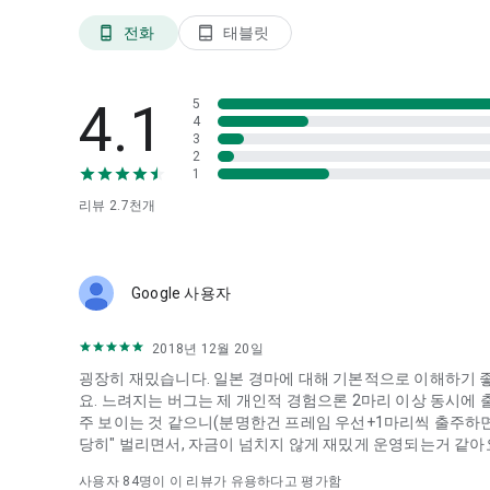
전화
태블릿
phone_android
tablet_android
4.1
5
4
3
2
1
리뷰
2.7천
개
Google 사용자
2018년 12월 20일
굉장히 재밌습니다. 일본 경마에 대해 기본적으로 이해하기 좋
요. 느려지는 버그는 제 개인적 경험으론 2마리 이상 동시에 출
주 보이는 것 같으니(분명한건 프레임 우선+1마리씩 출주하면
당히" 벌리면서, 자금이 넘치지 않게 재밌게 운영되는거 같아
사용자
84
명이 이 리뷰가 유용하다고 평가함