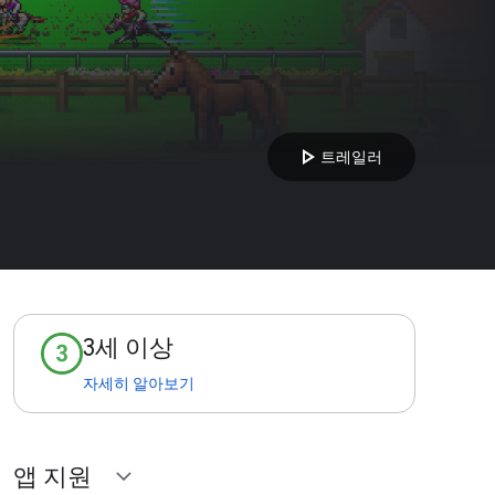
play_arrow
트레일러
3세 이상
자세히 알아보기
앱 지원
expand_more