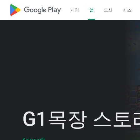
google_logo Play
게임
앱
도서
키즈
G1목장 스토