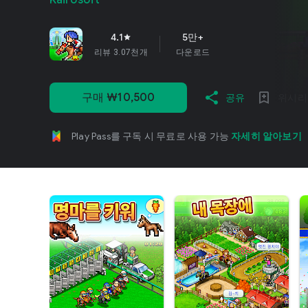
Kairosoft
4.1
5만+
star
리뷰 3.07천개
다운로드
구매 ₩10,500
공유
위시리
Play Pass를 구독 시 무료로 사용 가능
자세히 알아보기