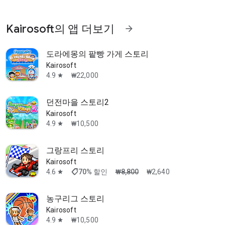
Kairosoft의 앱 더보기
arrow_forward
도라에몽의 팥빵 가게 스토리
Kairosoft
4.9
₩22,000
star
던전마을 스토리2
Kairosoft
4.9
₩10,500
star
그랑프리 스토리
Kairosoft
shoppingmode
4.6
70% 할인
₩8,800
₩2,640
star
농구리그 스토리
Kairosoft
4.9
₩10,500
star