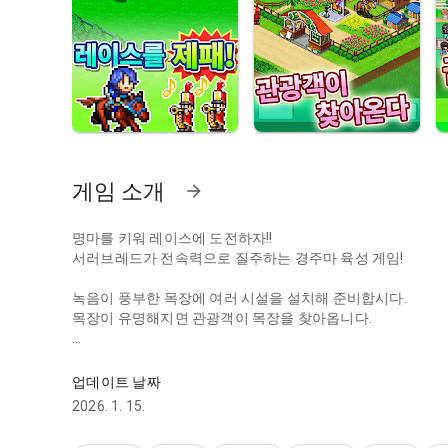
게임 소개
arrow_forward
명마를 키워 레이스에 도전하자!!
서러브레드가 전속력으로 질주하는 경주마 육성 게임!
녹음이 풍부한 목장에 여러 시설을 설치해 준비합시다.
목장이 유명해지면 관광객이 목장을 찾아옵니다.
말을 키워서 경주에 도전하는 경주마 육성 게임!
스태미나, 순발력 등 특색있는 품종을 골라 훈련시킵시다. 
수 있습니다.
업데이트 날짜
2026. 1. 15.
경주마에서 은퇴하면 종마로서 새로운 일을 시작합니다.
혈통을 조합하면 능력치가 대폭 상승할지도?