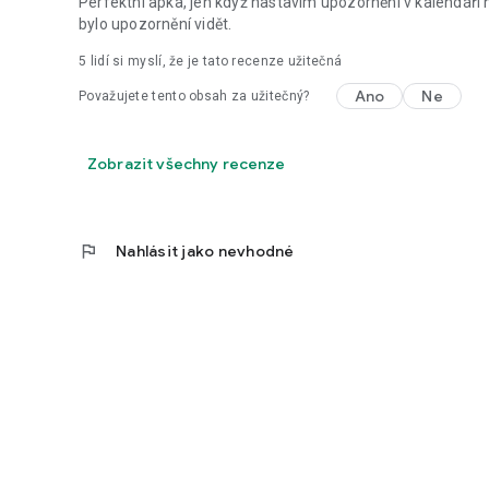
Perfektní apka, jen když nastavím upozornění v kalendáři 
bylo upozornění vidět.
5
lidí si myslí, že je tato recenze užitečná
Ano
Ne
Považujete tento obsah za užitečný?
Zobrazit všechny recenze
flag
Nahlásit jako nevhodné