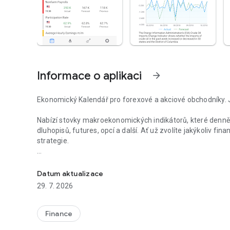
Informace o aplikaci
arrow_forward
Ekonomický Kalendář pro forexové a akciové obchodníky. 
Nabízí stovky makroekonomických indikátorů, které denně o
dluhopisů, futures, opcí a další. Ať už zvolíte jakýkoliv f
strategie.
Detailní vícejazyčný popis finančních událostí pro investo
600+ INDIKÁTORŮ NEJVĚTŠÍCH GLOBÁLNÍCH EKONOMIK
Finanční zprávy a kalendář nejdůležitějších událostí týkaj
Datum aktualizace
Unie, Japonsko, UK, Německo, Kanada, Austrálie, Nový Zéla
29. 7. 2026
ekonomických politikách mohou mít výrazný dopad na mn
Pokud obchodujete akcie dobře známých společností, fo
Finance
ostatní finanční symboly, tento ekonomický kalendář vám