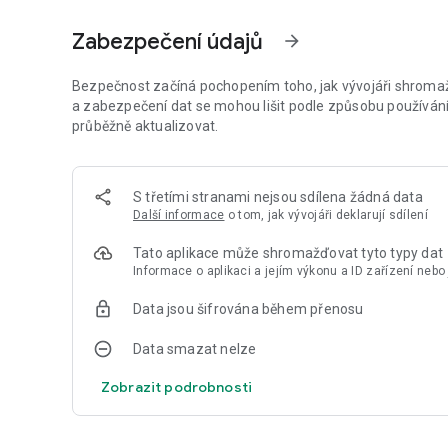
DATA V REÁLNÉM ČASE
Zabezpečení údajů
arrow_forward
Okamžitě můžete sledovat vydání zveřejnění všech událos
čase přímo z veřejných zdrojů. Zveřejnění událostí a indi
použity v obchodování 24/7.
Bezpečnost začíná pochopením toho, jak vývojáři shromažď
a zabezpečení dat se mohou lišit podle způsobu používání,
HISTORICKÉ A DATOVÉ GRAFY
průběžně aktualizovat.
Historické, aktuální a odhadované hodnoty, stejně jako důle
umožnění rozsáhlé analýzy, všechny ekonomické indikátory
tabulkách.
S třetími stranami nejsou sdílena žádná data
Další informace
o tom, jak vývojáři deklarují sdílení
OZNÁMENÍ
Nikdy nepromeškejte důležitou ekonomickou událost s Tr
Tato aplikace může shromažďovat tyto typy dat
umožní efektivně uskutečňovat obchodní operace. V aplikac
Informace o aplikaci a jejím výkonu a ID zařízení nebo 
vlastní portfolio událostí.
Data jsou šifrována během přenosu
PODPORA 9 JAZYKŮ
Detailní popis v 9 běžných jazycích může pomoci pochopit 
Data smazat nelze
Tato rozsáhlá funkcionalita dělá aplikaci nesmírně užitečn
Zobrazit podrobnosti