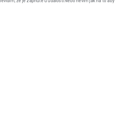
nevidím, že je zapnuté u události.Nebo nevím jak na to aby