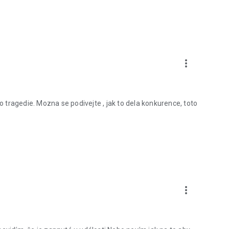
more_vert
to tragedie. Mozna se podivejte , jak to dela konkurence, toto
more_vert