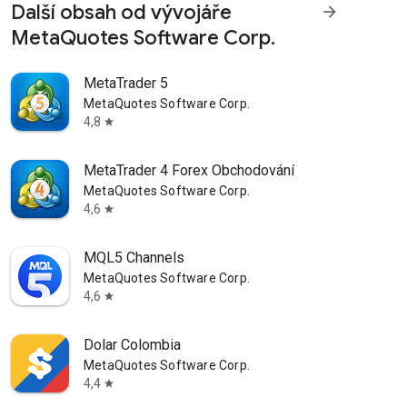
Další obsah od vývojáře
arrow_forward
MetaQuotes Software Corp.
MetaTrader 5
MetaQuotes Software Corp.
4,8
star
MetaTrader 4 Forex Obchodování
MetaQuotes Software Corp.
4,6
star
MQL5 Channels
MetaQuotes Software Corp.
4,6
star
Dolar Colombia
MetaQuotes Software Corp.
4,4
star