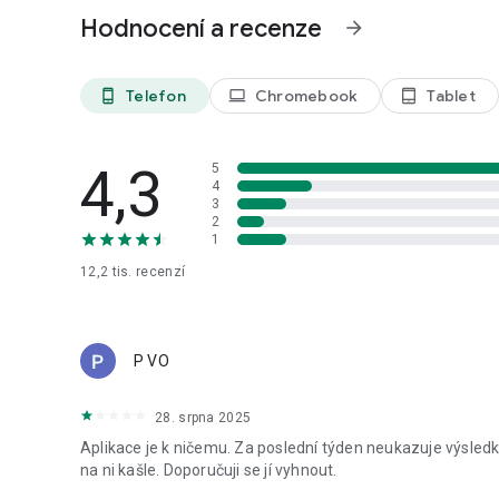
Hodnocení a recenze
arrow_forward
Telefon
Chromebook
Tablet
phone_android
laptop
tablet_android
4,3
5
4
3
2
1
12,2 tis.
recenzí
P VO
28. srpna 2025
Aplikace je k ničemu. Za poslední týden neukazuje výsledky
na ni kašle. Doporučuji se jí vyhnout.