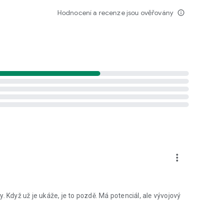
Hodnocení a recenze jsou ověřovány
info_outline
more_vert
. Když už je ukáže, je to pozdě. Má potenciál, ale vývojový