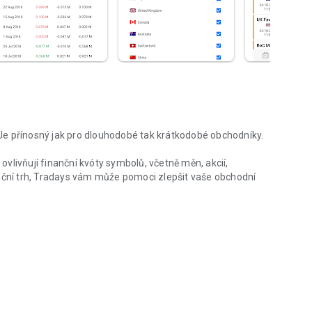
Je přínosný jak pro dlouhodobé tak krátkodobé obchodníky.
vlivňují finanční kvóty symbolů, včetně měn, akcií,
inanční trh, Tradays vám může pomoci zlepšit vaše obchodní
ry a obchodníky
ících se deseti největších globálních ekonomik: USA, Evropská
nd, Švýcarsko a Čína. I malé změny v těchto regionálních
oho finančních instrumentů.
rexové měny (EURUSD, GBPUSD, USDJPY, EURCHF atd.) a
 bude nesmírně užitečný.