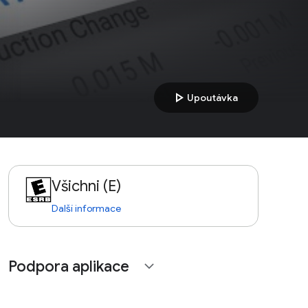
play_arrow
Upoutávka
Všichni (E)
Další informace
Podpora aplikace
expand_more