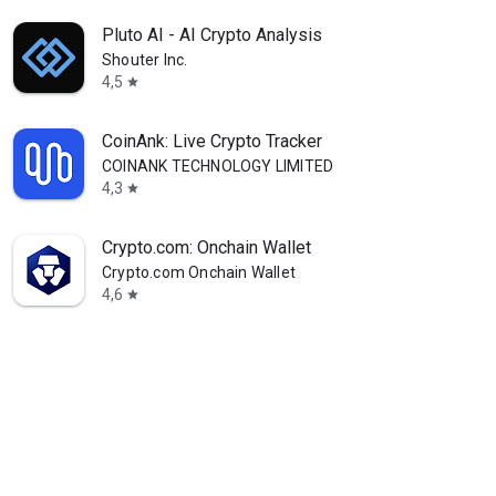
Pluto AI - AI Crypto Analysis
Shouter Inc.
4,5
star
CoinAnk: Live Crypto Tracker
COINANK TECHNOLOGY LIMITED
4,3
star
Crypto.com: Onchain Wallet
Crypto.com Onchain Wallet
4,6
star