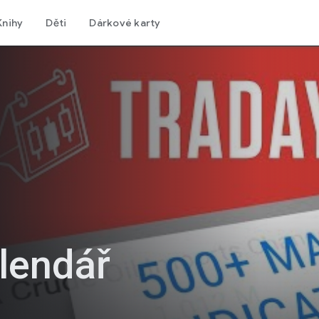
Knihy
Děti
Dárkové karty
lendář