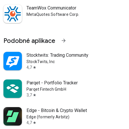
TeamWox Communicator
MetaQuotes Software Corp.
Podobné aplikace
arrow_forward
Stocktwits: Trading Community
StockTwits, Inc
4,7
star
Parqet - Portfolio Tracker
Parqet Fintech GmbH
3,7
star
Edge - Bitcoin & Crypto Wallet
Edge (formerly Airbitz)
4,7
star