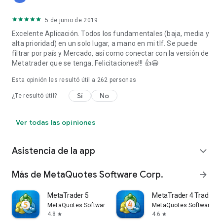
5 de junio de 2019
Excelente Aplicación. Todos los fundamentales (baja, media y
alta prioridad) en un solo lugar, a mano en mi tlf. Se puede
filtrar por país y Mercado, así como conectar con la versión de
Metatrader que se tenga. Felicitaciones!!! 👍😃
Esta opinión les resultó útil a
262
personas
Sí
No
¿Te resultó útil?
Ver todas las opiniones
Asistencia de la app
expand_more
Más de MetaQuotes Software Corp.
arrow_forward
MetaTrader 5
MetaTrader 4 Trading 
MetaQuotes Software Corp.
MetaQuotes Software Co
4.8
4.6
star
star