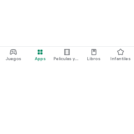
Juegos
Apps
Películas y
Libros
Infantiles
programas
Google Play
Play Pass
Play Points