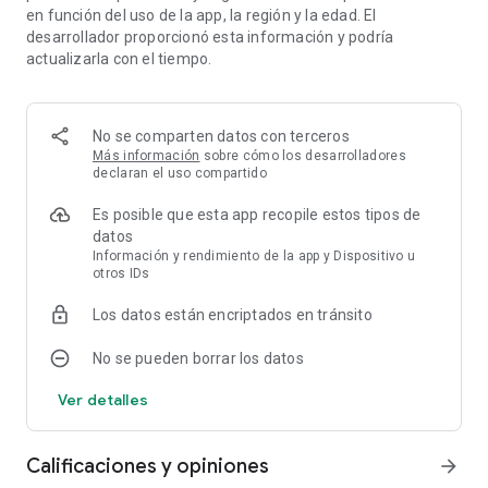
en función del uso de la app, la región y la edad. El
instrumentos financieros.
desarrollador proporcionó esta información y podría
actualizarla con el tiempo.
Si está negociando con acciones de compañías conocidas,
divisas fórex (EURUSD, GBPUSD, USDJPY, EURCHF, etc.) y
otros símbolos financieros, este calendario económico le
resultará muy útil.
No se comparten datos con terceros
Más información
sobre cómo los desarrolladores
DATOS EN TIEMPO REAL
declaran el uso compartido
Podrá monitorear al instante la publicación de todos los
Es posible que esta app recopile estos tipos de
eventos: los datos relacionados se recopilan en tiempo real
datos
directamente de los recursos públicos. Los eventos y las
Información y rendimiento de la app y Dispositivo u
publicaciones de los indicadores aparecen en Tradays sin
otros IDs
retrasos y pueden ser utilizados a la hora de comerciar las 24
horas del día y los 7 días de la semana.
Los datos están encriptados en tránsito
HISTORIA Y GRÁFICOS DE DATOS
No se pueden borrar los datos
Para cada indicador están disponibles los valores históricos,
actuales y pronosticados, así como las características
Ver detalles
relevantes. Para permitir un análisis exhaustivo, todos los
indicadores económicos se ofrecen junto con sus datos
históricos, descritos en gráficos y recuadros.
Calificaciones y opiniones
arrow_forward