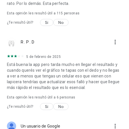
rato. Por lo demás. Esta perfecta.
Esta opinión les resultó útil a
115
personas
Sí
No
¿Te resultó útil?
more_vert
R . P . D
5 de febrero de 2025
Está buena la app pero tarda mucho en llegar el resultado y
cuando querés ver el gráfico te tapas con el dedo y no llegas
a ver a menos que tengas un celular eso que vienen con
lapicera tendrías que actualizar esos falló y hacer que llegue
más rápido el resultado que es lo esencial.
Esta opinión les resultó útil a
6
personas
Sí
No
¿Te resultó útil?
more_vert
Un usuario de Google