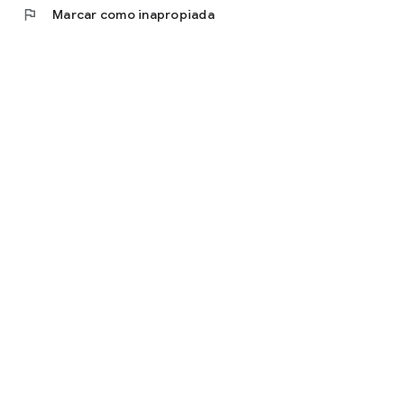
flag
Marcar como inapropiada