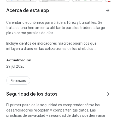
Acerca de esta app
arrow_forward
Calendario económico para tráders fórex y bursátiles. Se
trata de una herramienta útil tanto para los tráders a largo
plazo como para los de días.
Incluye cientos de indicadores macroeconómicos que
influyen a diario en las cotizaciones de los símbolos
Eventos económicos para tráders e inversores. Comercio en merc
financieros, incluyendo divisas, acciones, bonos, futuros y
opciones, entre otros. Con independencia del mercado
Actualización
financiero elegido, Tradays puede servirle de ayuda a la hora
29 jul 2026
de mejorar su estrategia comercial.
600+ INDICADORES DE LAS MAYORES ECONOMÍAS
Finanzas
GLOBALES
Noticias financieras y calendario de los eventos más
Seguridad de los datos
arrow_forward
importantes relacionados con las diez mayores economías
mundiales: Estados Unidos, la Unión Europea, Japón, Reino
El primer paso de la seguridad es comprender cómo los
Unido, Alemania, Canadá, Australia, Nueva Zelanda, Suiza y
desarrolladores recopilan y comparten tus datos. Las
China. El menor cambio en las políticas económicas de estas
prácticas de privacidad y seguridad de datos pueden variar
regiones puede tener un impacto significativo en muchos