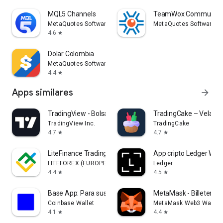
MQL5 Channels
TeamWox Communica
MetaQuotes Software Corp.
MetaQuotes Software Co
4.6
star
Dolar Colombia
MetaQuotes Software Corp.
4.4
star
Apps similares
arrow_forward
TradingView - Bolsa de Valores
TradingCake – Velas 
TradingView Inc.
TradingCake
4.7
4.7
star
star
LiteFinance Trading Móvil
App cripto Ledger Wall
LITEFOREX (EUROPE) LTD
Ledger
4.4
4.5
star
star
Base App: Para sus Operaciones
MetaMask - Billetera de
Coinbase Wallet
MetaMask Web3 Wallet
4.1
4.4
star
star