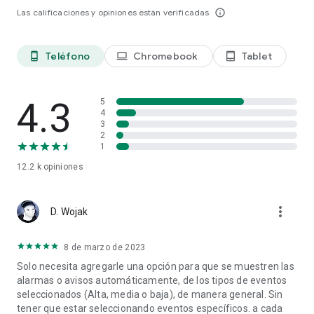
NOTIFICACIONES
Las calificaciones y opiniones están verificadas
info_outline
No se pierda un solo evento económico importante con las
alertas de Tradays. Gracias a la información ofrecida de
antemano, podrá realizar transacciones comerciales
Teléfono
Chromebook
Tablet
phone_android
laptop
tablet_android
efectivas. Podrá configurar en la aplicación cualquier número
de alertas y crear su propia cartera de eventos.
4.3
5
SOPORTE EN 9 IDIOMAS
4
Las descripciones detalladas en los 9 idiomas más
3
extendidos le ayudarán a entender el impacto de los eventos
2
e indicadores en diversos instrumentos financieros. Esta
1
funcionalidad tan completa hace que la aplicación sea muy
12.2 k
opiniones
útil, incluso para principiantes.
more_vert
D. Wojak
8 de marzo de 2023
Solo necesita agregarle una opción para que se muestren las
alarmas o avisos automáticamente, de los tipos de eventos
seleccionados (Alta, media o baja), de manera general. Sin
tener que estar seleccionando eventos específicos. a cada