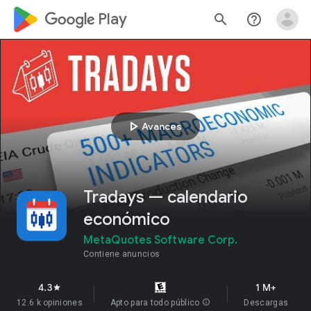
google_logo Play
search
help_outline
play_arrow
Avances
Tradays — calendario
económico
MetaQuotes Software Corp.
Contiene anuncios
4.3
1 M+
star
12.6 k opiniones
Apto para todo público
info
Descargas