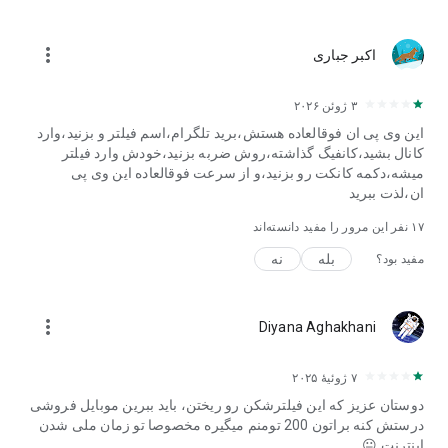
مسیریابی نام دامنه برنامه، پشتیبانی IPsec برای اتصال شبکه‌ها، و
بررسی مداوم هویت، وضعیت دستگاه و موقعیت مکانی پیشرفته
more_vert
اکبر جباری
ارائه می‌شود.
مورد اعتماد کسب و کارهای جهانی:
۳ ژوئن ۲۰۲۶
بیش از 20000 سازمان، از جمله Salesforce، Target، Boeing و
این وی پی ان فوقالعاده هستش،برید تلگرام،اسم فیلتر و بزنید،وارد
دیگران، به راهکارهای Zero-Trust VPN OpenVPN متکی هستند.
کانال بشید،کانفیگ گذاشته،روش ضربه بزنید،خودش وارد فیلتر
میشه،دکمه کانکت رو بزنید،و از سرعت فوقالعاده این وی پی
ان،لذت ببرید
۱۷
نفر این مرور را مفید دانسته‌اند
بله
نه
مفید بود؟
more_vert
Diyana Aghakhani
۷ ژوئیهٔ ۲۰۲۵
دوستان عزیز که این فیلترشکن رو ریختن، باید ببرین موبایل فروشی
درستش کنه براتون 200 تومنم میگیره مخصوصا تو زمان ملی شدن
اینترنت 😐