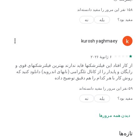
۱۵۸
نفر این مرور را مفید دانسته‌اند
بله
نه
مفید بود؟
more_vert
kurosh yaghmaey
۶ ژانویهٔ ۲۰۲۶
از کار افتاد این فیلترشکنها فاید ندارند بهترین فیلترشکنهای قوی و
رایگان و پایدار را از کانال تلگرامی (نابهای اندروید) دانلود کنید که
روش کار با هر کدام را هم دقیق توضیح داده
۵۹
نفر این مرور را مفید دانسته‌اند
بله
نه
مفید بود؟
دیدن همه مرورها
تازه‌ها