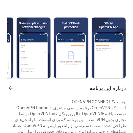
درباره این برنامه
arrow_forward
OPENVPN CONNECT چیست؟
OpenVPN Connect برنامه رسمی مشتری OpenVPN است که
توسط OpenVPN Inc.، خالق پروتکل OpenVPN® توسعه یافته
است. این برنامه که برای استفاده با راه‌حل‌های VPN تجاری بدون
اعتماد OpenVPN طراحی شده است، دسترسی از راه دور ایمن به
شبکه‌های داخلی، منابع ابری و برنامه‌های خصوصی را امکان‌پذیر