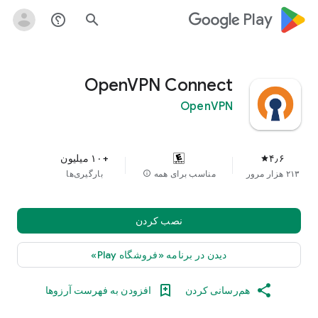
google_logo Play
help_outline
search
OpenVPN Connect
OpenVPN
۴٫۶
+۱۰ میلیون
star
۲۱۳ هزار مرور
مناسب برای همه
info
بارگیری‌ها
نصب کردن
دیدن در برنامه «فروشگاه Play»
هم‌رسانی کردن
افزودن به فهرست آرزوها