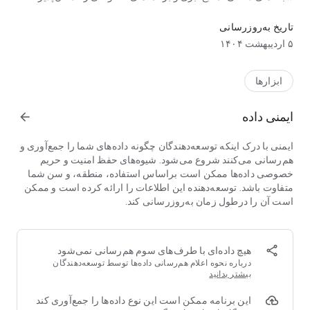
برنامه VPN با اعتماد صفر برای استفاده با Access Server و CloudConnexa® توسط OpenVPN.
می‌کند. VPN با اعتماد صفر یک شبکه خصوصی مجازی است که برای
هر درخواست دسترسی به تأیید هویت مداوم و دستگاه نیاز دارد، بدون
تاریخ به‌روزرسانی
در نظر گرفتن موقعیت مکانی کاربر، به اصل "هرگز اعتماد نکنید،
۵ اردیبهشت ۱۴۰۴
همیشه تأیید کنید".
نکته مهم:
ابزارها
این برنامه شامل سرویس VPN داخلی نیست. این یک تونل
OpenVPN به سرور یا سرویس VPN ایجاد می کند که با پروتکل
ایمنی داده
arrow_forward
OpenVPN سازگار است. این برای استفاده با راه‌حل‌های VPN با
اعتماد صفر تجاری OpenVPN در نظر گرفته شده است:
ایمنی با درک اینکه توسعه‌دهندگان چگونه داده‌های شما را جمع‌آوری و
⇨ سرور دسترسی (خود میزبان)
هم‌رسانی می‌کنند شروع می‌شود. شیوه‌های حفظ امنیت و حریم
⇨ CloudConnexa® (تحویل در فضای ابری)
خصوصی داده‌ها ممکن است براساس استفاده، منطقه، و سن شما
متفاوت باشد. توسعه‌دهنده این اطلاعات را ارائه کرده است و ممکن
ویژگی های کلیدی:
است آن را درطول زمان به‌روزرسانی کند.
⇨ تونل زنی سریع و ایمن VPN با پروتکل OpenVPN
⇨ رمزگذاری قوی AES-256 و پشتیبانی از TLS 1.3
⇨ MDM پسند با فایل پیکربندی جهانی
⇨ بررسی وضعیت بدن**
هیچ داده‌ای با طرف‌های سوم هم‌رسانی نمی‌شود
⇨ وارد کردن نمایه اتصال با URL**
درباره نحوه اعلام هم‌رسانی داده‌ها توسط توسعه‌دهندگان
⇨ پشتیبانی از VPN همیشه روشن
بیشتر بدانید
⇨ تشخیص پورتال Wi-Fi اسیر
این برنامه ممکن است این نوع داده‌ها را جمع‌آوری کند
⇨ احراز هویت وب برای پشتیبانی SAML SSO