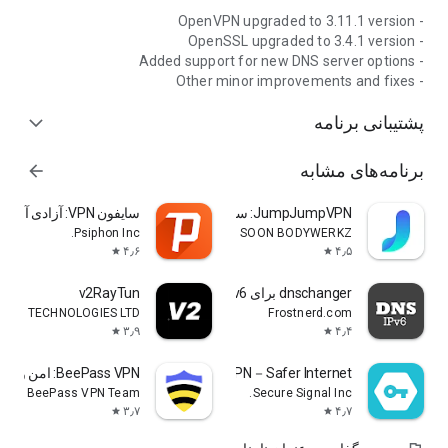
- OpenVPN upgraded to 3.11.1 version
- OpenSSL upgraded to 3.4.1 version
- Added support for new DNS server options
- Other minor improvements and fixes
پشتیبانی برنامه
expand_more
برنامه‌های مشابه
arrow_forward
JumpJumpVPN: سریع و ایمن
سایفون VPN: آزادی آنلاین
Psiphon Inc.
SOON BODYWERKZ
۴٫۶
۴٫۵
star
star
dnschanger برای IPv6 و IPv4
v2RayTun
GES TECHNOLOGIES LTD
Frostnerd.com
۳٫۹
۴٫۴
star
star
Secure VPN－Safer Internet
BeePass VPN: امن و ساده
BeePass VPN Team
Secure Signal Inc.
۳٫۷
۴٫۷
star
star