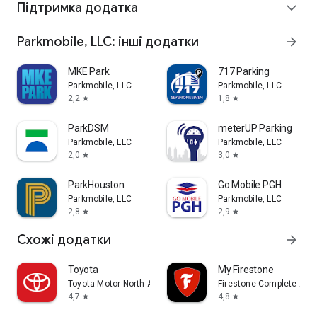
Підтримка додатка
expand_more
Parkmobile, LLC: інші додатки
arrow_forward
MKE Park
717 Parking
Parkmobile, LLC
Parkmobile, LLC
2,2
1,8
star
star
ParkDSM
meterUP Parking
Parkmobile, LLC
Parkmobile, LLC
2,0
3,0
star
star
ParkHouston
Go Mobile PGH
Parkmobile, LLC
Parkmobile, LLC
2,8
2,9
star
star
Схожі додатки
arrow_forward
Toyota
My Firestone
Toyota Motor North America, Inc.
Firestone Complete Aut
4,7
4,8
star
star