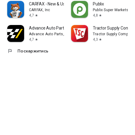
CARFAX - New & Used Cars
Publix
CARFAX, Inc
Publix Super Markets Inc
4,7
4,8
star
star
Advance Auto Parts
Tractor Supply Compa
Advance Auto Parts, Inc.
Tractor Supply Company
4,7
4,3
star
star
flag
Поскаржитись