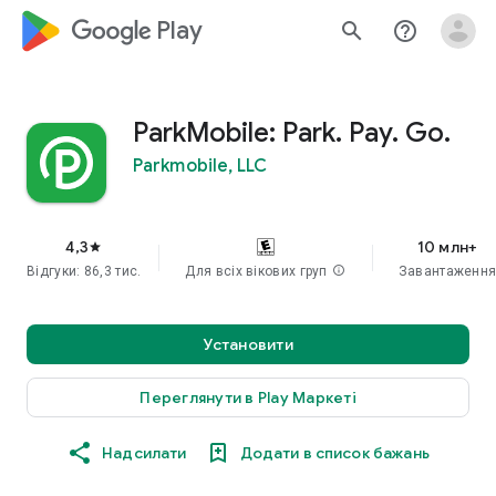
google_logo Play
search
help_outline
ParkMobile: Park. Pay. Go.
Parkmobile, LLC
4,3
10 млн+
star
Відгуки: 86,3 тис.
Для всіх вікових груп
info
Завантаженн
Установити
Переглянути в Play Маркеті
Надсилати
Додати в список бажань