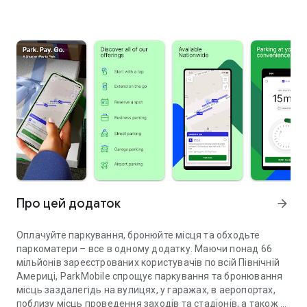
Про цей додаток
arrow_forward
Оплачуйте паркування, бронюйте місця та обходьте
паркоматери – все в одному додатку. Маючи понад 66
мільйонів зареєстрованих користувачів по всій Північній
Америці, ParkMobile спрощує паркування та бронювання
місць заздалегідь на вулицях, у гаражах, в аеропортах,
поблизу місць проведення заходів та стадіонів, а також в