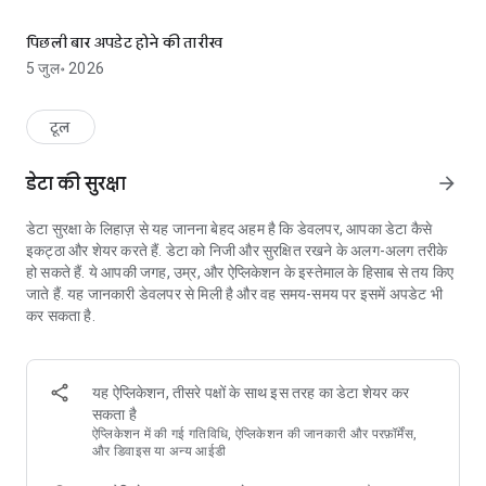
वाई-फाई विश्लेषक और नेटवर्क स्कैनर: लैन डिवाइस, पिंग, पोर्ट स्कैन, DNS और Whois
यह जिज्ञासु घरेलू उपयोगकर्ताओं और आईटी पेशेवरों दोनों के लिए बनाया गया है।
इसमें वाई-फ़ाई सिग्नल मीटर, लैन डिवाइस स्कैनर, पिंग, ट्रेसरूट, पोर्ट स्कैनर,
पिछली बार अपडेट होने की तारीख
डीएनएस लुकअप और हूइस जैसी सुविधाएं एक ही सरल और तेज़ ऐप में उपलब्ध हैं।
5 जुल॰ 2026
इसे मुफ़्त में आज़माएं और चैनल उपयोग ग्राफ़, विज़ुअल ट्रेसरूट, इंटरनेट स्पीड
टेस्ट और विज्ञापन-मुक्त अनुभव जैसे उन्नत टूल का उपयोग करने के लिए जब चाहें
प्रो संस्करण में अपग्रेड करें।
टूल
वाई-फ़ाई सिग्नल मीटर:
डेटा की सुरक्षा
arrow_forward
- नेटवर्क चैनल और सिग्नल की मज़बूती दिखाने वाले ग्राफ़िकल और टेक्स्ट दोनों
तरह के चित्र
डेटा सुरक्षा के लिहाज़ से यह जानना बेहद अहम है कि डेवलपर, आपका डेटा कैसे
- फ़्रीक्वेंसी बैंड 2.4 GHz, 5 GHz और 6 GHz
इकट्ठा और शेयर करते हैं. डेटा को निजी और सुरक्षित रखने के अलग-अलग तरीके
- वाई-फ़ाई नेटवर्क का प्रकार (WEP, WPA, WPA2, WPA3)
हो सकते हैं. ये आपकी जगह, उम्र, और ऐप्लिकेशन के इस्तेमाल के हिसाब से तय किए
- वाई-फ़ाई एन्क्रिप्शन (AES, TKIP)
जाते हैं. यह जानकारी डेवलपर से मिली है और वह समय-समय पर इसमें अपडेट भी
- BSSID (राउटर MAC एड्रेस), निर्माता, WPS सपोर्ट
कर सकता है.
- चैनल बैंडविड्थ
LAN स्कैनर:
- सभी नेटवर्क डिवाइसों का तेज़ और विश्वसनीय पता लगाना
यह ऐप्लिकेशन, तीसरे पक्षों के साथ इस तरह का डेटा शेयर कर
- खोजे गए सभी डिवाइसों के IP पते
सकता है
- NetBIOS, mDNS (Bonjour), LLMNR और DNS नाम (जहां उपलब्ध हो)
ऐप्लिकेशन में की गई गतिविधि, ऐप्लिकेशन की जानकारी और परफ़ॉर्मेंस,
- खोजे गए डिवाइसों की रीचेबिलिटी (पिंग) जांच
और डिवाइस या अन्य आईडी
- IPv6 की उपलब्धता का पता लगाना