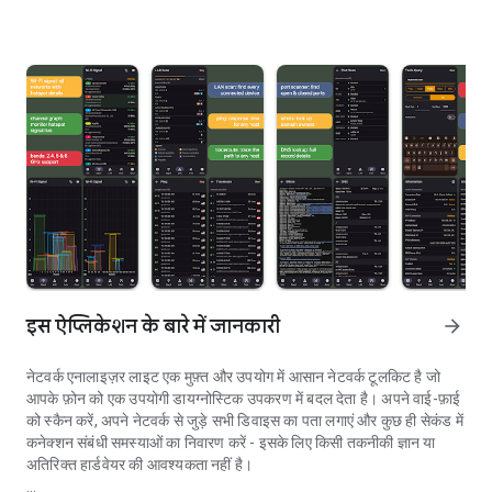
इस ऐप्लिकेशन के बारे में जानकारी
arrow_forward
नेटवर्क एनालाइज़र लाइट एक मुफ़्त और उपयोग में आसान नेटवर्क टूलकिट है जो
आपके फ़ोन को एक उपयोगी डायग्नोस्टिक उपकरण में बदल देता है। अपने वाई-फ़ाई
को स्कैन करें, अपने नेटवर्क से जुड़े सभी डिवाइस का पता लगाएं और कुछ ही सेकंड में
कनेक्शन संबंधी समस्याओं का निवारण करें - इसके लिए किसी तकनीकी ज्ञान या
अतिरिक्त हार्डवेयर की आवश्यकता नहीं है।