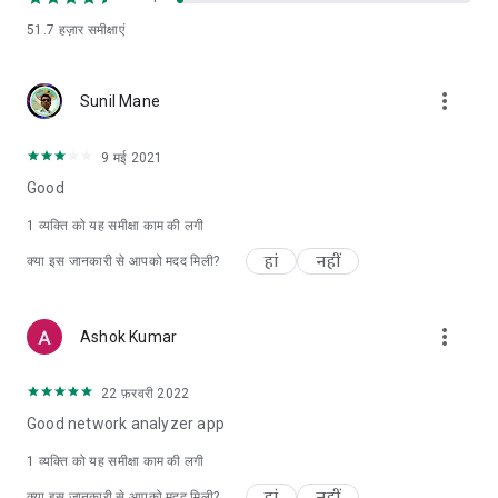
- वाई-फ़ाई नेटवर्क जानकारी जैसे SSID, BSSID, IP पता, सबनेट मास्क, सिग्नल
51.7 हज़ार
समीक्षाएं
स्ट्रेंथ आदि
- मोबाइल (3G, LTE, 5G) नेटवर्क जानकारी जैसे IP पता, सिग्नल स्ट्रेंथ, नेटवर्क
प्रदाता, MCC, MNC आदि
more_vert
Sunil Mane
अधिक:
- लाइट और डार्क थीम
9 मई 2021
- सभी जगह पूर्ण IPv6 समर्थन
Good
- कॉपी/पेस्ट समर्थन
- विस्तृत सहायता
1 व्यक्ति को यह समीक्षा काम की लगी
- नियमित अपडेट, सहायता पृष्ठ
हां
नहीं
क्या इस जानकारी से आपको मदद मिली?
more_vert
Ashok Kumar
22 फ़रवरी 2022
Good network analyzer app
1 व्यक्ति को यह समीक्षा काम की लगी
हां
नहीं
क्या इस जानकारी से आपको मदद मिली?