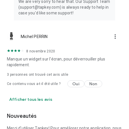
We are very sorry to hear that. Our Support Team
(support@tapkey.com) is always ready to help in
case you'd like some support!
more_vert
Michel PERRIN
8 novembre 2020
Manque un widget sur l'écran, pour déverrouiller plus
rapidement.
3
personnes ont trouvé cet avis utile
Oui
Non
Ce contenu vous a-t-il été utile ?
Afficher tous les avis
Nouveautés
Merci d'utiliser Tapkey! Pour améliorer notre application, nous