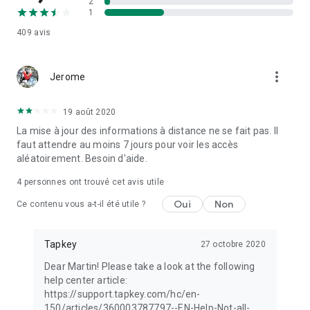
2
1
409
avis
more_vert
Jerome
19 août 2020
La mise à jour des informations à distance ne se fait pas. Il
faut attendre au moins 7 jours pour voir les accès
aléatoirement. Besoin d'aide.
4
personnes ont trouvé cet avis utile
Oui
Non
Ce contenu vous a-t-il été utile ?
Tapkey
27 octobre 2020
Dear Martin! Please take a look at the following
help center article:
https://support.tapkey.com/hc/en-
150/articles/360003787797--EN-Help-Not-all-