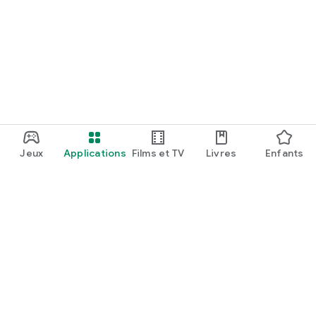
Jeux
Applications
Films et TV
Livres
Enfants
Google Play
Play Pass
Points Play