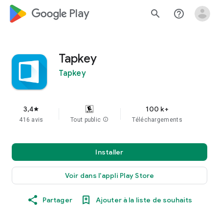
google_logo Play
search
help_outline
Tapkey
Tapkey
3,4
100 k+
star
416 avis
Tout public
info
Téléchargements
Installer
Voir dans l'appli Play Store
Partager
Ajouter à la liste de souhaits