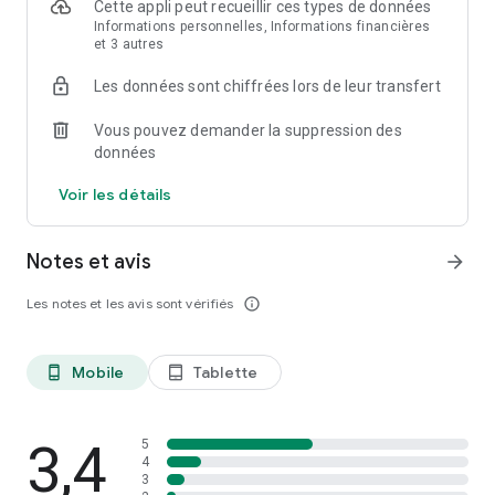
Cette appli peut recueillir ces types de données
Informations personnelles, Informations financières
Dispositifs de serrure
et 3 autres
Les produits compatibles Tapkey peuvent être commandés
Les données sont chiffrées lors de leur transfert
sur https://shop.tapkey.com, Amazon ou sur le réseau de
revendeurs de notre partenaire.
Vous pouvez demander la suppression des
données
Voir les détails
Notes et avis
arrow_forward
Les notes et les avis sont vérifiés
info_outline
Mobile
Tablette
phone_android
tablet_android
3,4
5
4
3