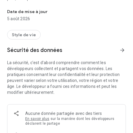
Tapkey transforme votre smartphone en un porte-clé numérique 
activités de verrouillage. La gestion des accès n'a jamais été
aussi simple !
Date de mise à jour
5 août 2026
Caractéristiques
- Connexion sécurisée : avec votre compte Google ou votre
Style de vie
identifiant Tapkey
- Enregistrez les dispositifs de serrure : avec l'application
Sécurité des données
arrow_forward
- Gestion facile d’accès : accorder et supprimer l'accès à tout
moment
La sécurité, c'est d'abord comprendre comment les
- Porte-clefs : toutes les autorisations d'accès à un coup d'oeil
développeurs collectent et partagent vos données. Les
- Ouvrez les serrure intelligente: avec NFC (Near Field) et / ou
pratiques concernant leur confidentialité et leur protection
BLE (Bluetooth Low Energy) de votre smartphone, sans
peuvent varier selon votre utilisation, votre région et votre
connexion Internet requise
âge. Le développeur a fourni ces informations et peut les
- Utiliser des transpondeurs NFC : en tant que média d'accès
modifier ultérieurement.
alternatif pouvant être directement programmé avec les
smartphones compatibles avec NFC
- Vérifier les activités de serrure : dans le journal d'accès de
l'application Tapkey
Aucune donnée partagée avec des tiers
- Des normes élevées de sécurité : comparables à la banque
En savoir plus
sur la manière dont les développeurs
en ligne avec une forte cryptographie et mises à jour du
déclarent le partage
firmware directement via votre smartphone