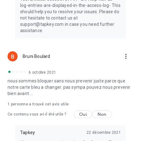
log-entries-are-displayed-in-the-access-log- This
should help you to resolve your issues. Please do
not hesitate to contact us at
support@tapkey.com in case you need further
assistance.
more_vert
Bruni Boulard
6 octobre 2021
nous sommes bloquer sans nous prevenir juste parce que
notre carte bleu a changer. pas sympa pouvez nous prevenir
bien avant....
1 personne a trouvé cet avis utile
Oui
Non
Ce contenu vous a-t-il été utile ?
Tapkey
22 décembre 2021