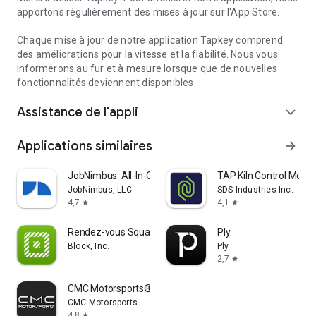
apportons régulièrement des mises à jour sur l'App Store.
Chaque mise à jour de notre application Tapkey comprend
des améliorations pour la vitesse et la fiabilité. Nous vous
informerons au fur et à mesure lorsque que de nouvelles
fonctionnalités deviennent disponibles.
Assistance de l'appli
expand_more
Applications similaires
arrow_forward
JobNimbus: All-In-One Roof App
TAP Kiln Control Mobil
JobNimbus, LLC
SDS Industries Inc.
4,7
4,1
star
star
Rendez-vous Square Beta
Ply
Block, Inc.
Ply
2,7
star
CMC Motorsports®
CMC Motorsports
4,8
star