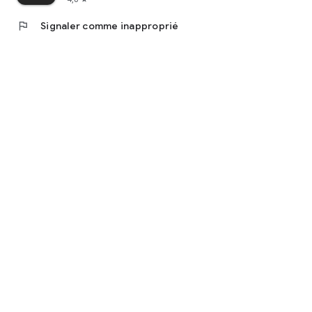
flag
Signaler comme inapproprié