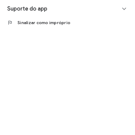
Suporte do app
expand_more
flag
Sinalizar como impróprio