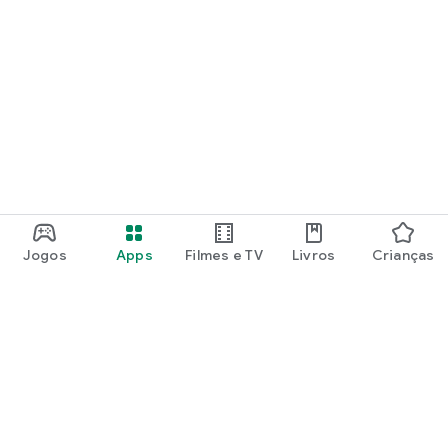
Jogos
Apps
Filmes e TV
Livros
Crianças
Google Play
Play Pass