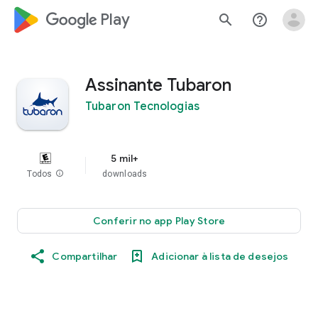
google_logo Play
search
help_outline
Assinante Tubaron
Tubaron Tecnologias
5 mil+
Todos
info
downloads
Conferir no app Play Store
Compartilhar
Adicionar à lista de desejos