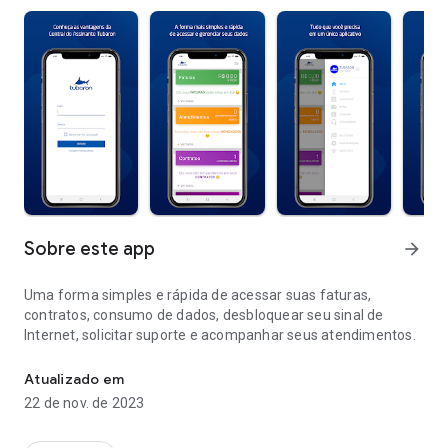
Sobre este app
arrow_forward
Uma forma simples e rápida de acessar suas faturas,
contratos, consumo de dados, desbloquear seu sinal de
Internet, solicitar suporte e acompanhar seus atendimentos.
Faturas, contratos, consumo de dados e desbloqueio do sinal de I
Atualizado em
22 de nov. de 2023