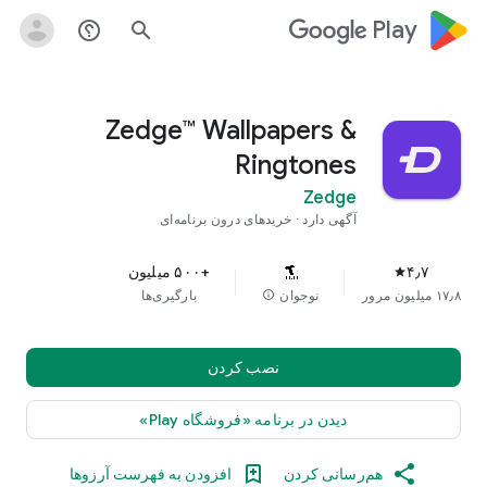
google_logo Play
help_outline
search
Zedge™ Wallpapers &
Ringtones
Zedge
آگهی دارد
خریدهای درون برنامه‌ای
۴٫۷
+۵۰۰ میلیون
star
۱۷٫۸ میلیون مرور
نوجوان
info
بارگیری‌ها
نصب کردن
دیدن در برنامه «فروشگاه Play»
هم‌رسانی کردن
افزودن به فهرست آرزوها