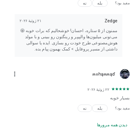
بله
نه
مفید بود؟
چرا Zedge™؟
• دانلود میلیون‌ها قطعه رایگان از محتوای ویژه و ممتاز
Zedge
۲۱ ژوئیهٔ ۲۰۲۶
• دسترسی به محتوا از سازندگان برتر - از نوازندگان برتر در سراسر
جهان گرفته تا هنرمندان محلی
ممنون از ۵ ستاره، احسان! خوشحالیم که برات خوبه 🤩
می‌تونی میلیون‌ها والپیپر و رینگتون رو ببینی و با مولد
پس منتظر چه هستید؟ به جمع ۳۰ میلیون کاربر فعال Zedge™ در
هوش‌مصنوعی طرح خودت رو بسازی. ایده یا سوالی
سراسر جهان بپیوندید و سفر هنری خود را همین امروز آغاز کنید!
داشتی از مسیر پروفایل > کمک بهمون پیام بده.
ویژگی‌های ویژه
• صداها یا تصاویر پس زمینه را بدون دانلود به موارد دلخواه اضافه
کنید
more_vert
ʍ๏hąʍʍąď
• با یک ورود ساده به آهنگ‌های زنگ و پس‌زمینه‌های خود در همه
دستگاه‌ها دسترسی داشته باشید
۲۲ ژوئیهٔ ۲۰۲۶
• برای تصاویر پس زمینه و آهنگ‌های زنگ نسخه محدود - مانند
کریسمس، روز ولنتاین، روز پدر، روز مادر، روز سال نو و هالووین -
بسیار خوبه
اعلان دریافت کنید
بله
نه
مفید بود؟
• برای مناسبت‌های خاص، تولدها، سالگردها و موارد دیگر،
سفارشی‌سازی اضافه کنید.
دیدن همه مرورها
ما هیچ اطلاعات یا فایل شخصی را در کتابخانه رسانه، فضای
ذخیره‌سازی یا لیست مخاطبین شما وارد یا استفاده نمی‌کنیم.