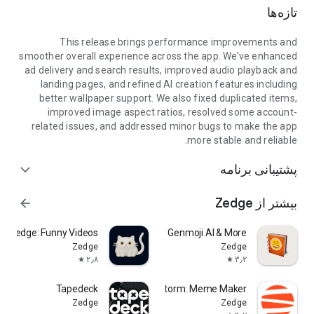
تازه‌ها
ما عاشق آهنگ‌های زنگ، عاشق تصاویر پس زمینه و عاشق تنوع
هستیم!
This release brings performance improvements and
smoother overall experience across the app. We’ve enhanced
ad delivery and search results, improved audio playback and
landing pages, and refined AI creation features including
better wallpaper support. We also fixed duplicated items,
improved image aspect ratios, resolved some account-
related issues, and addressed minor bugs to make the app
more stable and reliable.
پشتیبانی برنامه
expand_more
بیشتر از Zedge
arrow_forward
by Zedge: Funny Videos
Emojipedia - Genmoji AI & More
Zedge
Zedge
۲٫۸
۳٫۲
star
star
Tapedeck
Sandstorm: Meme Maker
Zedge
Zedge