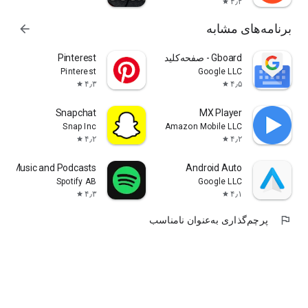
۴٫۲
star
برنامه‌های مشابه
arrow_forward
Pinterest
Pinterest
Google LLC
۴٫۳
۴٫۵
star
star
Snapchat
MX Player
Snap Inc
Amazon Mobile LLC
۴٫۲
۴٫۲
star
star
fy: Music and Podcasts
Android Auto
Spotify AB
Google LLC
۴٫۳
۴٫۱
star
star
flag
پرچم‌گذاری به‌عنوان نامناسب