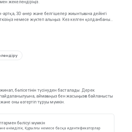
мен жекелендіріңіз.
артқа, 3D өнер және белгішелер жиынтығына дейінгі
ткізіңіз немесе жүктеп алыңыз. Кез келген қолданбаның
шыңыз немесе AI көмегімен өзіңіз жасаңыз.
 Zedge™ премиум рингтондар, тұсқағаздар және сандық
 көмегімен кез келген нәрсені іздеңіз, табыңыз
алыңыз
лендіру
ылыми-фантастикалық, ғарыш тақырыптары мен анимеге
еттеңіз
з немесе фонды таңдалған аралықтарда айналдыруға
й жинап, бөлісетінін түсінуден басталады. Дерек
ныңызды тереңірек сезіндіретін 3D тереңдік әсерін
 пайдаланылуына, аймағыңыз бен жасыңызға байланысты
және оны өзгертіп тұруы мүмкін.
ке және түнде ауысатын динамикалық 24 сағаттық
стірілген құлыптау экраны мен басты экран жұбын
птармен бөлісуі мүмкін
әне өнімділік, Құрылғы немесе басқа идентификаторлар