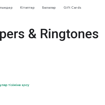
льмдер
Кітаптар
Балалар
Gift Cards
pers & Ringtones
улар тізіміне қосу