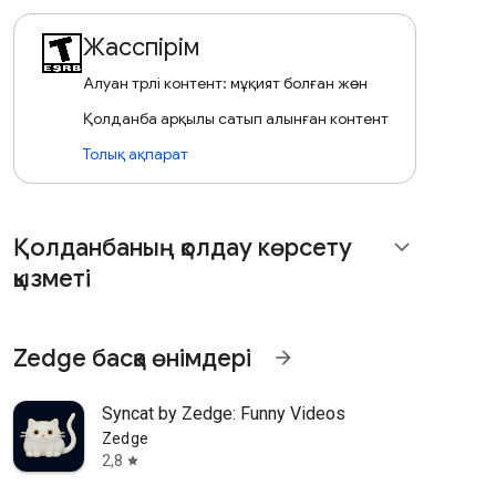
Жасөспірім
Алуан түрлі контент: мұқият болған жөн
Қолданба арқылы сатып алынған контент
Толық ақпарат
Қолданбаның қолдау көрсету
expand_more
қызметі
Zedge басқа өнімдері
arrow_forward
Syncat by Zedge: Funny Videos
Zedge
2,8
star