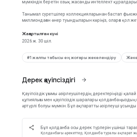
мүмкіндік беретін озық жасанды интеллект құралдары
Танымал суретшілер коллекцияларынан бастап фьюжн-
миллиондаған өнер туындыларын көріңіз, оларға қол же
Миллиондаған фондық тұсқағаздар мен рингтондарды а
ең үлкен тұсқағаздар мен рингтондар коллекциясымен
өнер туындылары үшін №1 орын болып табылады. Zedge™
Жаңартылған күні
немесе жасаңыз.
2026 ж. 30 шіл.
Тұсқағаздар
• Тегін тұсқағаз фондарының шексіз таңдауын жүктеп 
#1 жалпы табысы ең жоғары жекелендіру
Жеке
• Толық HD тұсқағаздар мен 4K тұсқағаздарды алыңыз
• Banksy және қалалық өнер туындыларынан бастап ғ
дейінгі ондаған тұсқағаздар жинағынан таңдаңыз
Дерек қауіпсіздігі
arrow_forward
• Жұмысыңызды керемет сүзгілер мен стикерлермен р
• Экранды құлыптауға немесе басты экранға орнатыңы
орнатыңыз
Қауіпсіздік ұғымы әзірлеушілердің деректеріңізді қала
• Параллакс тұсқағаздарын қолданып көріңіз және экра
құпиялығы мен қауіпсіздік шаралары қолданбаңыздың
қосыңыз
әртүрлі болуы мүмкін. Бұл ақпаратты әзірлеуші ұсынды 
• Жергілікті уақытқа байланысты таңертең, түсте, кеш
тұсқағаздарды табыңыз
• Қос тұсқағаздарды таңдап, бір рет басу арқылы үйле
Бұл қолданба осы дерек түрлерін үшінші тара
орнатыңыз
Қолданбағы әрекеттер, Қолданба туралы ақпарат ж