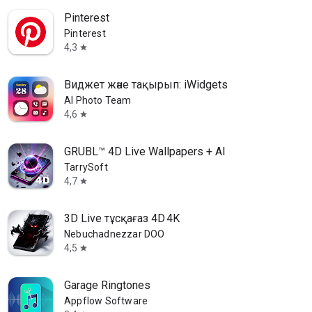
Pinterest
Pinterest
4,3
star
Виджет және тақырып: iWidgets
AI Photo Team
4,6
star
GRUBL™ 4D Live Wallpapers + AI
TarrySoft
4,7
star
3D Live тұсқағаз 4D 4K
Nebuchadnezzar DOO
4,5
star
Garage Ringtones
Appflow Software