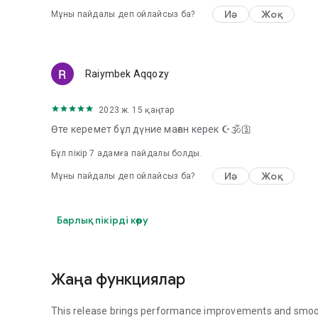
Рождество, Валентин күні, Әкелер күні, Аналар күні, 
Иә
Жоқ
Мұны пайдалы деп ойлайсыз ба?
• Арнайы жағдайларға, туған күндерге, мерейтойларға жә
Біз сіздің медиа кітапханаңыздағы, сақтау орныңыздағ
ақпаратты немесе файлдарды импорттамаймыз немес
Raiymbek Aqqozy
Біз қоңырау үндерін, тұсқағаздарды және әртүрлілікті 
2023 ж. 15 қаңтар
Өте керемет бұл дүние маған керек ☪️🕉️🛐
Бұл пікір
7
адамға пайдалы болды.
Иә
Жоқ
Мұны пайдалы деп ойлайсыз ба?
Барлық пікірді көру
Жаңа функциялар
This release brings performance improvements and smoot