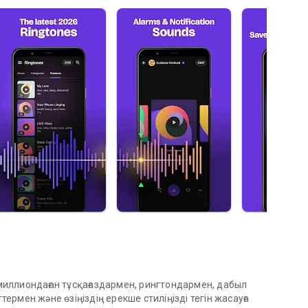
иллиондаған тұсқағаздармен, рингтондармен, дабыл
рмен және өзіңіздің ерекше стиліңізді тегін жасауға