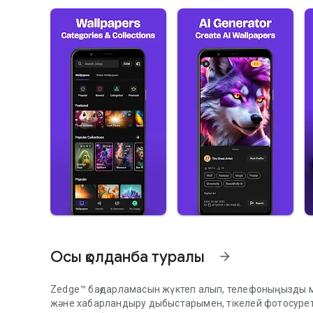
Осы қолданба туралы
arrow_forward
Zedge™ бағдарламасын жүктеп алып, телефоныңызды м
және хабарландыру дыбыстарымен, тікелей фотосуретте