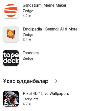
Sandstorm: Meme Maker
Zedge
4,2
star
Emojipedia - Genmoji AI & More
Zedge
3,2
star
Tapedeck
Zedge
Ұқсас қолданбалар
arrow_forward
Pixel 4D™ Live Wallpapers
TarrySoft
4,7
star