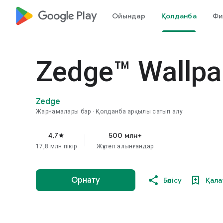
google_logo Play
Ойындар
Қолданба
Фи
Zedge™ Wallpa
Zedge
Жарнамалары бар
Қолданба арқылы сатып алу
4,7
500 млн+
star
17,8 млн пікір
Жүктеп алынғандар
Орнату
Бөлісу
Қала