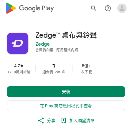
google_logo Play
search
help_outline
Zedge™ 桌布與鈴聲
Zedge
含廣告內容
應用程式內購
4.7
5億+
star
1780萬則評論
適合青少年
info
次下載
安裝
在 Play 商店應用程式中查看
分享
加入願望清單