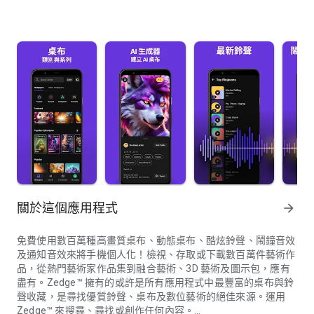
關於這個應用程式
arrow_forward
免費使用數百萬種高畫質桌布、動態桌布、酷炫鈴聲、鬧鐘音效
及通知音效來將手機個人化！檢視、存取或下載數百萬件藝術作
品，從熱門藝術家作品集到融合藝術、3D 藝術及圖示包，應有
盡有。Zedge™ 擁有的或許是所有應用程式中最豐富的桌布與鈴
聲收藏，是尋找優質鈴聲、桌布及數位藝術的絕佳來源。運用
Zedge™ 來搜尋、尋找或創作任何內容。