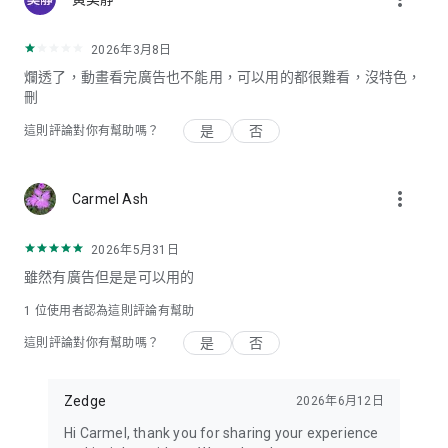
您還在等什麼呢？立即加入全球 3,000 萬活躍 Zedge™ 使用者的
2026年3月8日
行列，展開屬於自己的藝術旅程！
爛透了，動畫看完廣告也不能用，可以用的都很難看，沒特色，
刪
額外功能
• 無需下載即可將音效與桌布新增至我的最愛
是
否
這則評論對你有幫助嗎？
• 僅需簡單登入一次，即可在所有裝置上存取自己的鈴聲與背景
• 接收限量版桌布與鈴聲的通知，例如聖誕節、情人節、父親
節、母親節、新年及萬聖節
more_vert
• 為特殊場合、生日、週年紀念日及更多日子新增自訂內容。
Carmel Ash
我們不會匯入或使用媒體庫、儲存空間或聯絡人清單中的任何個
2026年5月31日
人資訊或檔案。
雖然有廣告但是是可以用的
我們熱愛鈴聲、熱愛桌布，也熱愛多樣化！
1 位使用者認為這則評論有幫助
是
否
這則評論對你有幫助嗎？
Zedge
2026年6月12日
Hi Carmel, thank you for sharing your experience