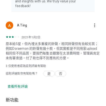
and insights with us. We truly value your
feedback!
more_vert
A Ting
2021年1月2日
原本給5星，但內裡太多重複的鈴聲，相同鈴聲但有些較劣質；
例如Doraemon 的鈴聲有幾十款，但其實都是不同用家upload
相同但不同品質，要我們每隻去聽實在太浪費時間，管理員肯定
未有審查過，付了款也得不到應有的方便。
3
位使用者認為這則評論有幫助
是
否
這則評論對你有幫助嗎？
查看所有評論
新功能