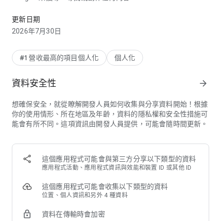
數百萬款桌布、鈴聲、鬧鐘及通知音效，且現已支援視差效果！
視差桌布
更新日期
現在，很高興能夠向各位介紹視差桌布，這是一種讓背景圖片與
2026年7月30日
前景圖片分別移動而成的視覺效果，可以營造出深度與沉浸感。
僅需從 Zedge 豐富的收藏中挑選自己最喜歡的桌布，輕觸開啟
視差效果，接著就能看見畫面變得栩栩如生。
#1 營收最高的項目個人化
個人化
為何要選擇 Zedge™？
資料安全性
arrow_forward
• 可下載數百萬件免費精選作品及優質內容
• 可存取頂級創作者的內容，涵蓋世界各地的頂尖音樂家及在地
想確保安全，就從瞭解開發人員如何收集與分享資料開始！根據
藝術家
你的使用情形、所在地區及年齡，資料的隱私權和安全性措施可
能會有所不同。這項資訊由開發人員提供，可能會隨時間更新。
Zedge™ AI 生成器 – AI 桌布製作工具
想要發揮創意嗎？想知道如果「粉紅色貓咪在火星上騎腳踏車」
出自李奧納多．達文西筆下，看起來會是什麼樣子嗎？描述自己
夢想中的桌布，任何風格、主題或美學皆可，而 Zedge™ AI 藝
這個應用程式可能會與第三方分享以下類型的資料
術生成器就會為您設計出來。
應用程式活動、應用程式資訊與效能和裝置 ID 或其他 ID
• 將字詞及片語轉變為屬於自己的完美桌布。
• 將您的獨特藝術作品設為桌布或螢幕鎖定畫面，然後儲存以供
這個應用程式可能會收集以下類型的資料
日後使用
位置、個人資訊和另外 4 種資料
• 瀏覽社群圖庫並從其他 AI 傑作獲得靈感
資料在傳輸時會加密
立即免費試用 Zedge™ AI 生成器，激發自己的藝術天份！