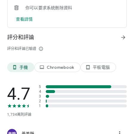
你可以要求系統刪除資料
桌布
• 下載無數免費桌布背景
查看詳情
• 取得超高畫質桌布與 4K 桌布
• 從數十種桌布系列中進行選擇，不論是班克西與城市藝術作
品，還是科幻、太空主題及動漫皆應有盡有
評分和評論
arrow_forward
• 使用酷炫的濾鏡與貼圖來自訂作品
• 設為鎖定螢幕畫面或主畫面，或設為背景並依選定的時間間隔
評分和評論已驗證
info_outline
輪換
動態桌布
手機
Chromebook
平板電腦
phone_android
laptop
tablet_android
• 選擇動態桌布，讓主畫面背景擁有視訊效果
• 動態桌布不會讓您耗盡電量，僅會在開啟主畫面時播放一次
• 運用單一資料套裝下載，便無需在選擇新動態桌布時重新下載
• 查看完整豐富的高品質動態桌布目錄，各種喜好及年齡層的需
4.7
5
求皆能滿足
4
3
2
鈴聲、鬧鐘與通知音效
1
• 隨時隨地搜尋並存取無數免費鈴聲、流行音樂、效果及娛樂鈴
1,734萬
則評論
聲
• 為個別聯絡人設定鈴聲、使用鬧鐘音效並設定自己的預設鈴聲
• 從眾多通知音效、快訊及趣味聲音中進行選擇
more_vert
• 設定快訊與鬧鐘音效
黃美靜