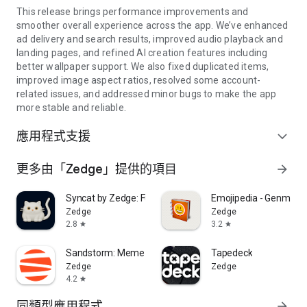
This release brings performance improvements and
smoother overall experience across the app. We’ve enhanced
ad delivery and search results, improved audio playback and
landing pages, and refined AI creation features including
better wallpaper support. We also fixed duplicated items,
improved image aspect ratios, resolved some account-
related issues, and addressed minor bugs to make the app
more stable and reliable.
應用程式支援
expand_more
更多由「Zedge」提供的項目
arrow_forward
Syncat by Zedge: Funny Videos
Emojipedia - Genmoji 
Zedge
Zedge
2.8
3.2
star
star
Sandstorm: Meme Maker
Tapedeck
Zedge
Zedge
4.2
star
同類型應用程式
arrow_forward