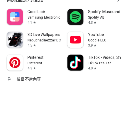
Good Lock
Spotify: Music and Po
Samsung Electronics Co., Ltd.
Spotify AB
4.1
4.3
star
star
3D Live Wallpapers 4D video 4K
YouTube
Nebuchadnezzar DOO
Google LLC
4.5
3.9
star
star
Pinterest
TikTok - Videos, Shop 
Pinterest
TikTok Pte. Ltd.
4.3
4.0
star
star
flag
檢舉不當內容