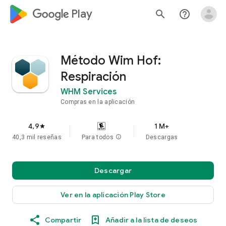
google_logo Play
search
help_outline
Método Wim Hof:
Respiración
WHM Services
Compras en la aplicación
4,9
1 M+
star
40,3 mil reseñas
Para todos
info
Descargas
Descargar
Ver en la aplicación Play Store
Compartir
Añadir a la lista de deseos