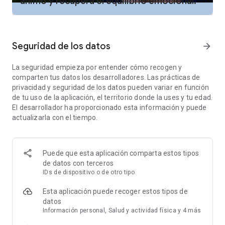
ánimo y recupera el equilibrio emocional.
respiración.
• Personaliza tu experiencia con la Burbuja de Respiración
Guiada: ajusta las rondas y conecta con tu playlist de Spotify
o Apple Music.
Seguridad de los datos
arrow_forward
EXPOSICIÓN AL FRÍO
La seguridad empieza por entender cómo recogen y
• Refuerza tu sistema inmunológico y reduce la inflamación
comparten tus datos los desarrolladores. Las prácticas de
con la terapia de agua fría.
privacidad y seguridad de los datos pueden variar en función
• Convierte el frío en tu mejor aliado con las duchas frías
de tu uso de la aplicación, el territorio donde la uses y tu edad.
guiadas, baños de hielo y ejercicios de manos y pies en hielo.
El desarrollador ha proporcionado esta información y puede
• Mejora tu tolerancia al frío con el Reto de Duchas Frías de 20
actualizarla con el tiempo.
Días y experimenta un sueño más profundo.
EL PODER DE LA MENTE
• Mejora tu enfoque, resiliencia y disciplina con ejercicios de
Puede que esta aplicación comparta estos tipos
fortaleza mental.
de datos con terceros
• Crea hábitos que apoyen tu bienestar con los Desafíos de
IDs de dispositivo o de otro tipo
Wim.
• Aumenta tu fuerza y flexibilidad con ejercicios de peso
Esta aplicación puede recoger estos tipos de
corporal y equipos.
datos
Información personal, Salud y actividad física y 4 más
MEDITACIONES GUIADAS