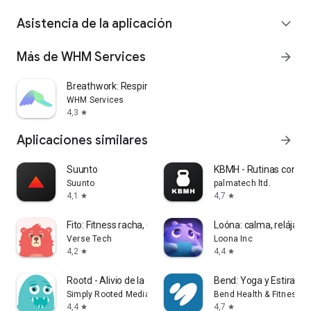
Asistencia de la aplicación
expand_more
Más de WHM Services
arrow_forward
Breathwork: Respiración Guiada
WHM Services
4,3
star
Aplicaciones similares
arrow_forward
Suunto
KBMH - Rutinas con Ket
Suunto
palmatech ltd.
4,1
4,7
star
star
Fito: Fitness racha, Calorias
Loóna: calma, relájate
Verse Tech
Loona Inc
4,2
4,4
star
star
Rootd - Alivio de la ansiedad
Bend: Yoga y Estirami
Simply Rooted Media
Bend Health & Fitness, I
4,4
4,7
star
star