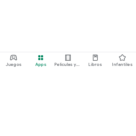
Juegos
Apps
Películas y
Libros
Infantiles
programas
Google Play
Play Pass
Play Points