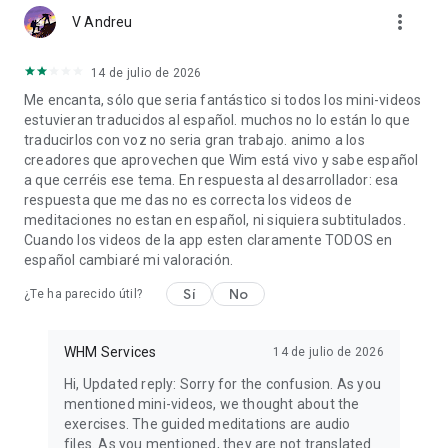
more_vert
• Conéctate con nuestra comunidad global y comparte tu
V Andreu
progreso con otros seguidores del Método Wim Hof.
• Comparte tus logros con amigos y familiares para celebrar
14 de julio de 2026
tu compromiso.
Me encanta, sólo que seria fantástico si todos los mini-videos
"Una ducha fría al día mantiene alejado al médico." – Wim Hof
estuvieran traducidos al español. muchos no lo están lo que
traducirlos con voz no seria gran trabajo. animo a los
Aumenta tu sensación de calma, mejora tu atención plena y
creadores que aprovechen que Wim está vivo y sabe español
logra mayor claridad y concentración como el Hombre de
a que cerréis ese tema. En respuesta al desarrollador: esa
Hielo con la aplicación del Método Wim Hof.
respuesta que me das no es correcta los videos de
meditaciones no estan en español, ni siquiera subtitulados.
Términos y condiciones de suscripción
Cuando los videos de la app esten claramente TODOS en
Ofrecemos planes de suscripción mensual y anual, ambos
español cambiaré mi valoración.
con acceso a las mismas funciones premium. Las
Sí
No
¿Te ha parecido útil?
suscripciones se renuevan automáticamente y se cobran
mensualmente o anualmente, según el plan elegido. La
suscripción anual incluye una prueba gratuita de 7 días. Los
WHM Services
14 de julio de 2026
precios pueden variar según el país y el cargo se convertirá a
la moneda local según tu lugar de residencia.
Hi, Updated reply: Sorry for the confusion. As you
mentioned mini-videos, we thought about the
📩 Para consultas y soporte: support@wimhofmethod.com
exercises. The guided meditations are audio
files. As you mentioned, they are not translated