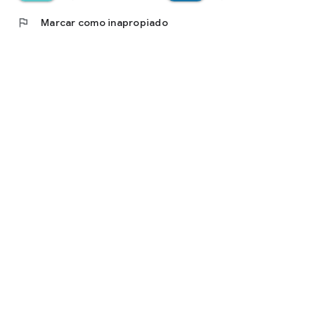
flag
Marcar como inapropiado