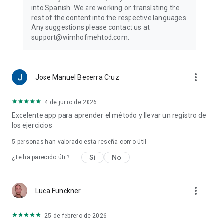
into Spanish. We are working on translating the
rest of the content into the respective languages.
Any suggestions please contact us at
support@wimhofmehtod.com.
more_vert
Jose Manuel Becerra Cruz
4 de junio de 2026
Excelente app para aprender el método y llevar un registro de
los ejercicios
5
personas han valorado esta reseña como útil
Sí
No
¿Te ha parecido útil?
more_vert
Luca Funckner
25 de febrero de 2026