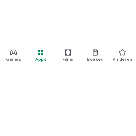
Games
Apps
Films
Boeken
Kinderen
Google Play
Play Pass
Play-punten