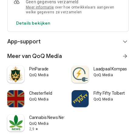
Geen gegevens verzameld
Meer informatie
over hoe ontwikkelaars aangeven
welke gegevens ze verzamelen
Details bekijken
App-support
expand_more
Meer van QoQ Media
arrow_forward
PinParade
Laadpaal Kompas
QoQ Media
QoQ Media
Chesterfield
Fifty Fifty Tolbert
QoQ Media
QoQ Media
Cannabis News Network
QoQ Media
2,9
star