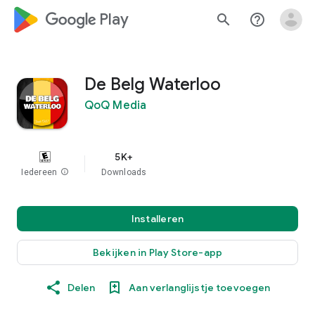
google_logo Play
search
help_outline
De Belg Waterloo
QoQ Media
5K+
Iedereen
info
Downloads
Installeren
Bekijken in Play Store-app
Delen
Aan verlanglijstje toevoegen