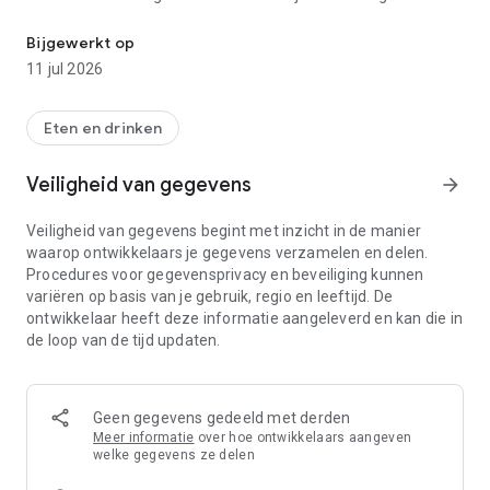
Bekijk de speciale app acties & kom eens langs!
Uiteraard worden de Frites altijd gescheiden gebakken van
onze snacks.
Bijgewerkt op
11 jul 2026
Eten en drinken
Veiligheid van gegevens
arrow_forward
Veiligheid van gegevens begint met inzicht in de manier
waarop ontwikkelaars je gegevens verzamelen en delen.
Procedures voor gegevensprivacy en beveiliging kunnen
variëren op basis van je gebruik, regio en leeftijd. De
ontwikkelaar heeft deze informatie aangeleverd en kan die in
de loop van de tijd updaten.
Geen gegevens gedeeld met derden
Meer informatie
over hoe ontwikkelaars aangeven
welke gegevens ze delen