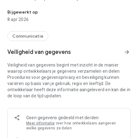
Vakantiepark Sallandshoeve
vakantie op ons vakantiepark leuk voor jong én oud. Een
vakantie in Overijssel is werkelijk een verademing.
Bijgewerkt op
8 apr 2026
Communicatie
Veiligheid van gegevens
arrow_forward
Veiligheid van gegevens begint met inzicht in de manier
waarop ontwikkelaars je gegevens verzamelen en delen.
Procedures voor gegevensprivacy en beveiliging kunnen
variëren op basis van je gebruik, regio en leeftijd. De
ontwikkelaar heeft deze informatie aangeleverd en kan die in
de loop van de tijd updaten.
Geen gegevens gedeeld met derden
Meer informatie
over hoe ontwikkelaars aangeven
welke gegevens ze delen