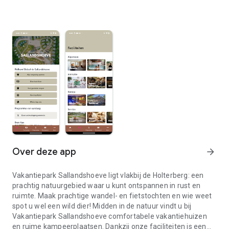
Over deze app
arrow_forward
Vakantiepark Sallandshoeve ligt vlakbij de Holterberg: een
prachtig natuurgebied waar u kunt ontspannen in rust en
ruimte. Maak prachtige wandel- en fietstochten en wie weet
spot u wel een wild dier! Midden in de natuur vindt u bij
Vakantiepark Sallandshoeve comfortabele vakantiehuizen
en ruime kampeerplaatsen. Dankzij onze faciliteiten is een