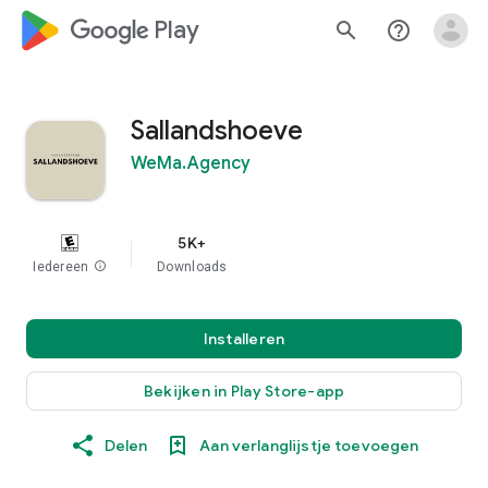
google_logo Play
search
help_outline
Sallandshoeve
WeMa.Agency
5K+
Iedereen
info
Downloads
Installeren
Bekijken in Play Store-app
Delen
Aan verlanglijstje toevoegen