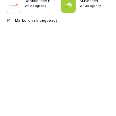
De Bibliotheek Hardenberg
Mus B Uren
WeMa.Agency
WeMa.Agency
flag
Markeren als ongepast