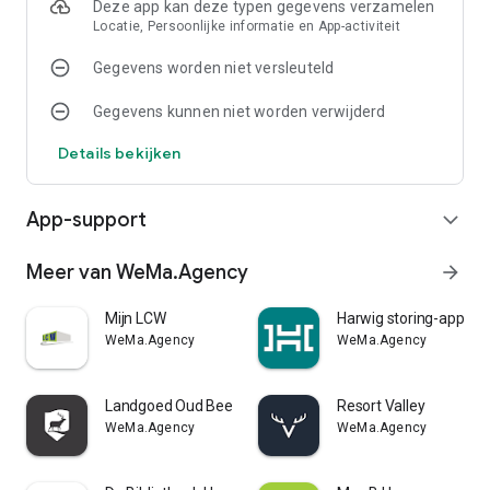
Deze app kan deze typen gegevens verzamelen
Locatie, Persoonlijke informatie en App-activiteit
Gegevens worden niet versleuteld
Gegevens kunnen niet worden verwijderd
Details bekijken
App-support
expand_more
Meer van WeMa.Agency
arrow_forward
Mijn LCW
Harwig storing-app
WeMa.Agency
WeMa.Agency
Landgoed Oud Beekdal
Resort Valley
WeMa.Agency
WeMa.Agency