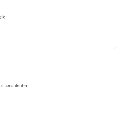
eld
or consulenten