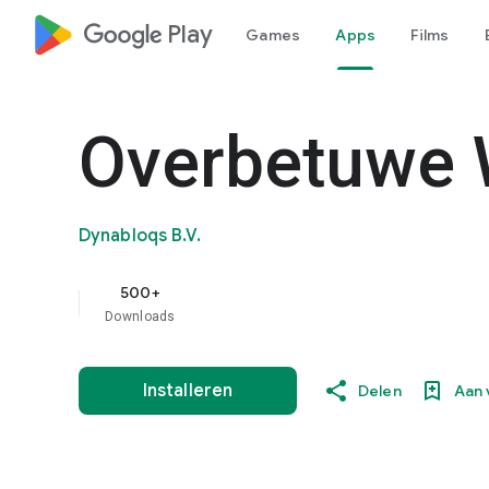
google_logo Play
Games
Apps
Films
Overbetuwe 
Dynabloqs B.V.
500+
Downloads
Installeren
Delen
Aan 