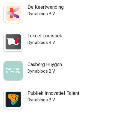
De Keertwending
Dynabloqs B.V.
Tokcel Logistiek
Dynabloqs B.V.
Cauberg Huygen
Dynabloqs B.V.
Publiek Innovatief Talent
Dynabloqs B.V.