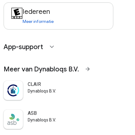
Iedereen
Meer informatie
App-support
expand_more
Meer van Dynabloqs B.V.
arrow_forward
CLAIR
Dynabloqs B.V.
ASB
Dynabloqs B.V.