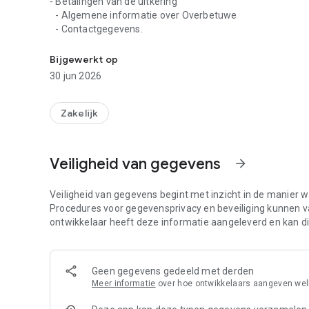
- Betalingen van de uitkering
- Algemene informatie over Overbetuwe
- Contactgegevens.
Met deze app worden Overbetuwse kandidaten geïnform
Bijgewerkt op
30 jun 2026
Zakelijk
Veiligheid van gegevens
arrow_forward
Veiligheid van gegevens begint met inzicht in de manier 
Procedures voor gegevensprivacy en beveiliging kunnen vari
ontwikkelaar heeft deze informatie aangeleverd en kan die
Geen gegevens gedeeld met derden
Meer informatie
over hoe ontwikkelaars aangeven we