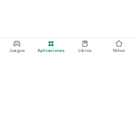
Juegos
Aplicaciones
Libros
Niños
Google Play
Play Pass
Play Points
Tarjetas regalo