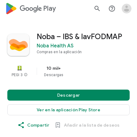
google_logo Play
search
help_outline
Noba – IBS & lavFODMAP
Noba Health AS
Compras en la aplicación
10 mil+
PEGI 3
info
Descargas
Descargar
Ver en la aplicación Play Store
Compartir
Añadir a la lista de deseos