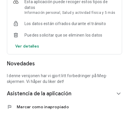
Esta aplicación puede recoger estos tipos de
datos
Información personal, Salud y actividad física y 5 más
Los datos están cifrados durante el tránsito
Puedes solicitar que se eliminen los datos
Ver detalles
Novedades
I denne versjonen har vi gjort litt forbedringer på Meg-
skjermen. Vi håper du liker det!
Asistencia de la aplicación
expand_more
flag
Marcar como inapropiado