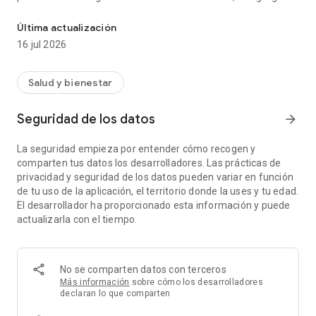
Noba es una aplicación para ti con síndrome del intestino irritable (
nuevos productos alimenticios continuamente. La mayoría de
los elementos de la aplicación han sido revisados ​​por un
Última actualización
nutricionista clínico con buenos conocimientos de la dieta
16 jul 2026
baja en FODMAP, y hasta que la evaluación sea realizada por
profesionales, puedes obtener orientación de la evaluación
automática.
Salud y bienestar
Además de los alimentos, la aplicación también contiene
Seguridad de los datos
arrow_forward
recetas bajas en FODMAP, consejos sobre la dieta y un útil
diario del SII donde puede registrar la ingesta de alimentos,
La seguridad empieza por entender cómo recogen y
los síntomas y las deposiciones.
comparten tus datos los desarrolladores. Las prácticas de
privacidad y seguridad de los datos pueden variar en función
Esperamos que con esta aplicación tengas una vida cotidiana
de tu uso de la aplicación, el territorio donde la uses y tu edad.
más fácil, disfrutes más de la comida y que encuentres
El desarrollador ha proporcionado esta información y puede
muchos alimentos nuevos que no sabías que eran amigables
actualizarla con el tiempo.
con el estómago.
Términos de uso: https://noba.app/terms
Declaración de privacidad: https://noba.app/privacy
No se comparten datos con terceros
Más información
sobre cómo los desarrolladores
declaran lo que comparten