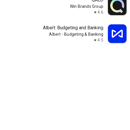
Win Brands Group
4.6
star
Albert: Budgeting and Banking
Albert - Budgeting & Banking
4.5
star