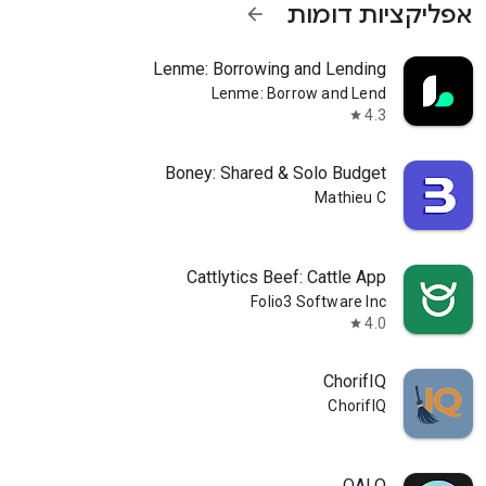
אפליקציות דומות
arrow_forward
Lenme: Borrowing and Lending
Lenme: Borrow and Lend
4.3
star
Boney: Shared & Solo Budget
Mathieu C
Cattlytics Beef: Cattle App
Folio3 Software Inc
4.0
star
ChorifIQ
ChorifIQ
QALO