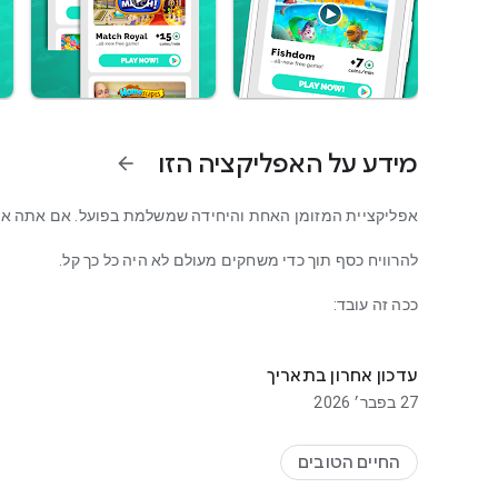
מידע על האפליקציה הזו
arrow_forward
אפליקציית המזומן האחת והיחידה שמשלמת בפועל. אם אתה אוה
להרוויח כסף תוך כדי משחקים מעולם לא היה כל כך קל.
ככה זה עובד:
שחקו והביאו תגמולים, כרטיסי מתנה וכסף אמיתי. תיהנו מאפליק
קבל את AppStation
לגמרי בחינם . אפליקציית התגמול שלנו אי
עדכון אחרון בתאריך
👉 בחר משחק אחד או כמה מהרשימה שלנו והפעל. אתה
משיג ת
27 בפבר׳ 2026
מטבעות.
👉 באפליקציה, בדוק בכל עת את ההתקדמות שלך: ראה כמה תגמו
החיים הטובים