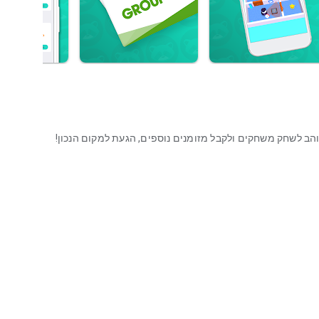
ב לשחק משחקים ולקבל מזומנים נוספים, הגעת למקום הנכון!
ציית המזומנים שלנו ללא מודעות!
נה דורשת רכישות מתוך האפליקציה ולא תפריעו לכם ממודעות.
גמולים בכל דקה שאתה משחק . תגמולים מסומלים על ידי
לים צברת וכמה שנותר לך כדי לזכות בכרטיס המתנה שלך! 🎁